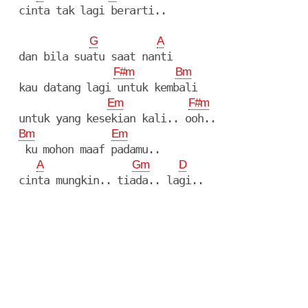
  cinta tak lagi berarti..

G
A
  dan bila suatu saat nanti

F#m
Bm
  kau datang lagi untuk kembali

Em
F#m
  untuk yang kesekian kali.. ooh..

Bm
Em
   ku mohon maaf padamu..

A
Gm
D