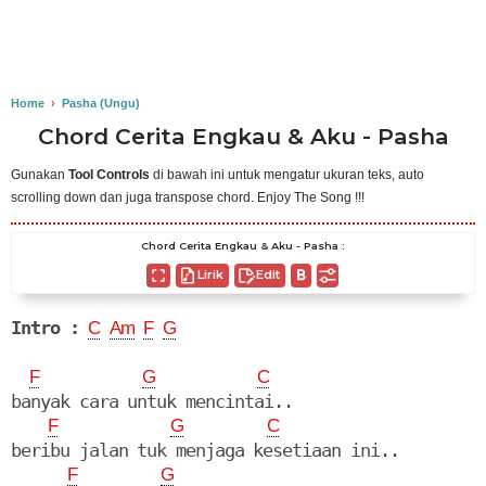
Home
›
Pasha (Ungu)
Chord Cerita Engkau & Aku - Pasha
Gunakan
Tool Controls
di bawah ini untuk mengatur ukuran teks, auto
scrolling down dan juga transpose chord. Enjoy The Song !!!
Chord Cerita Engkau & Aku - Pasha :
Lirik
Edit
Intro :
C
Am
F
G
F
G
C
banyak cara untuk mencintai..

F
G
C
beribu jalan tuk menjaga kesetiaan ini..

F
G