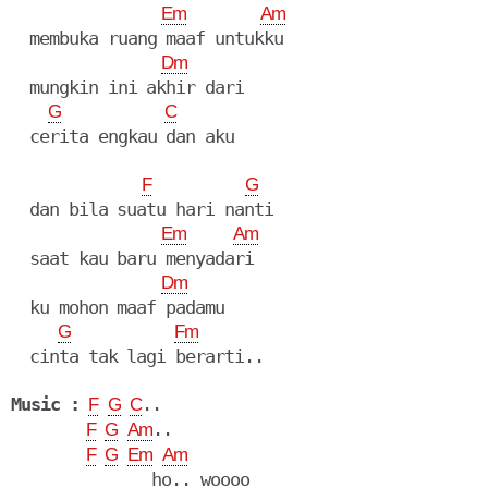
Em
Am
  membuka ruang maaf untukku

Dm
  mungkin ini akhir dari

G
C
  cerita engkau dan aku

F
G
  dan bila suatu hari nanti

Em
Am
  saat kau baru menyadari

Dm
  ku mohon maaf padamu

G
Fm
  cinta tak lagi berarti..

Music :
..

F
G
C
..

F
G
Am
F
G
Em
Am
               ho.. woooo
