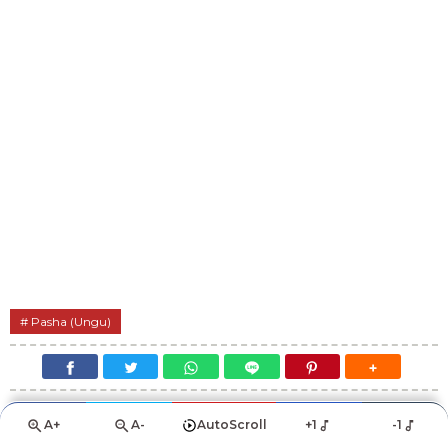
Pasha (Ungu)
A+
A-
AutoScroll
+1
-1