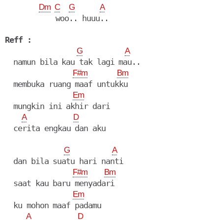
Dm
C
G
A
            woo.. huuu..

Reff :
G
A
  namun bila kau tak lagi mau..

F#m
Bm
  membuka ruang maaf untukku

Em
  mungkin ini akhir dari

A
D
  cerita engkau dan aku

G
A
  dan bila suatu hari nanti

F#m
Bm
  saat kau baru menyadari

Em
  ku mohon maaf padamu

A
D