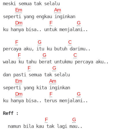
meski semua tak selalu

Em
Am
seperti yang engkau inginkan

Dm
F
G
F
G
C
percaya aku, itu ku butuh darimu..

F
G
C
walau ku tahu berat untukmu percaya aku..

F
G
dan pasti semua tak selalu

Em
Am
seperti yang kita inginkan

Dm
F
G
ku hanya bisa.. terus menjalani..

Reff :
F
G
  namun bila kau tak lagi mau..
