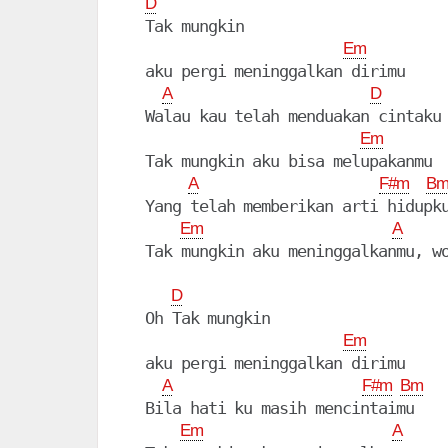
D
  Tak mungkin

Em
  aku pergi meninggalkan dirimu

A
D
  Walau kau telah menduakan cintaku

Em
  Tak mungkin aku bisa melupakanmu

A
F#m
B
  Yang telah memberikan arti hidupku
Em
A
  Tak mungkin aku meninggalkanmu, wo
D
  Oh Tak mungkin

Em
  aku pergi meninggalkan dirimu

A
F#m
Bm
  Bila hati ku masih mencintaimu

Em
A