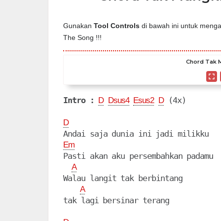
Gunakan
Tool Controls
di bawah ini untuk mengat
The Song !!!
Chord Tak M
Intro :
 (4x)

D
Dsus4
Esus2
D
D
Em
Pasti akan aku persembahkan padamu

A
Walau langit tak berbintang

A