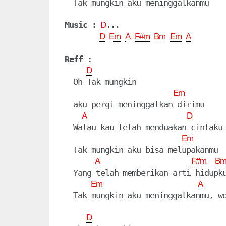
  Tak mungkin aku meninggalkanmu

Music :
...

D
D
Em
A
F#m
Bm
Em
A
Reff :
D
  Oh Tak mungkin

Em
  aku pergi meninggalkan dirimu

A
D
  Walau kau telah menduakan cintaku

Em
  Tak mungkin aku bisa melupakanmu

A
F#m
B
  Yang telah memberikan arti hidupku
Em
A
  Tak mungkin aku meninggalkanmu, wo
D