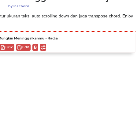
by
Inschord
ur ukuran teks, auto scrolling down dan juga transpose chord. Enjoy
ungkin Meninggalkanmu - Radja :
Lirik
Edit