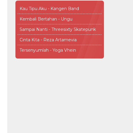
Kau Tipu Aku - Kangen Band
Kembali Bertahan - Ungu
Sampai Nanti - Threesixty Skatepunk
Cinta Kita - Reza Artamevia
Tersenyumlah - Yoga Vhein