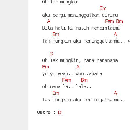
  Oh Tak mungkin

Em
  aku pergi meninggalkan dirimu

A
F#m
Bm
  Bila hati ku masih mencintaimu

Em
A
  Tak mungkin aku meninggalkanmu.. w
D
  Oh Tak mungkin, nana nananana

Em
A
  ye ye yeah.. woo..ahaha

F#m
Bm
  oh nana la.. lala..

Em
A
  Tak mungkin aku meninggalkanmu..

Outro :
D