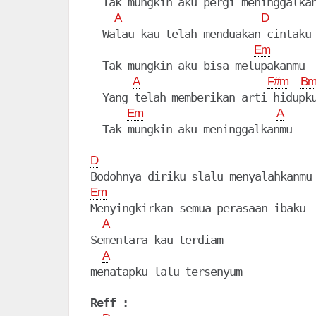
  Tak mungkin aku pergi meninggalkan
A
D
  Walau kau telah menduakan cintaku

Em
  Tak mungkin aku bisa melupakanmu

A
F#m
B
  Yang telah memberikan arti hidupku
Em
A
  Tak mungkin aku meninggalkanmu

D
Em
Menyingkirkan semua perasaan ibaku

A
Sementara kau terdiam

A
menatapku lalu tersenyum

Reff :