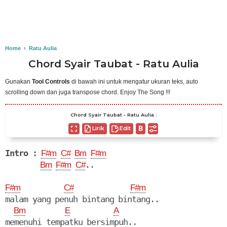
Home
›
Ratu Aulia
Chord Syair Taubat - Ratu Aulia
Gunakan
Tool Controls
di bawah ini untuk mengatur ukuran teks, auto
scrolling down dan juga transpose chord. Enjoy The Song !!!
Chord Syair Taubat - Ratu Aulia :
Lirik
Edit
Intro :
F#m
C#
Bm
F#m
..

Bm
F#m
C#
F#m
C#
F#m
malam yang penuh bintang bintang..

Bm
E
A