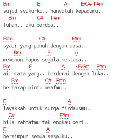
    -
Bm
E
A
E/G#
F#m
sujud syukurku.. hanyalah kepadamu..

Bm
C#
F#m
F#m
C#
F#m
syair yang penuh dengan dosa..

Bm
E
A
    -
Bm
E
A
E/G#
F#m
air mata yang.. berderai dengan luka..

Bm
C#
F#m
berharap pintu maafmu..

E
A
layakkah untuk surga firdausmu..

C#
F#m
E
A
bersimpuh semua sesalku..
