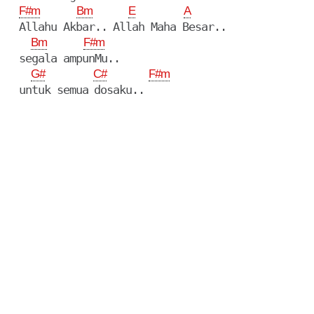
F#m
Bm
E
A
  Allahu Akbar.. Allah Maha Besar..

Bm
F#m
  segala ampunMu..

G#
C#
F#m