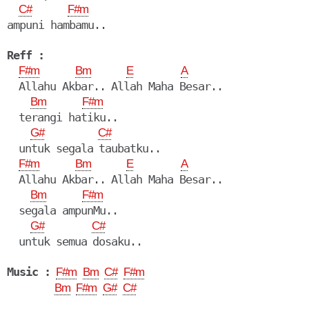
C#
F#m
ampuni hambamu..

Reff :
F#m
Bm
E
A
  Allahu Akbar.. Allah Maha Besar..

Bm
F#m
  terangi hatiku..

G#
C#
  untuk segala taubatku.. 

F#m
Bm
E
A
  Allahu Akbar.. Allah Maha Besar..

Bm
F#m
  segala ampunMu..

G#
C#
  untuk semua dosaku..

Music :
F#m
Bm
C#
F#m
Bm
F#m
G#
C#