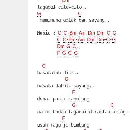
Dm
G
C
 maminang adiak den sayang..

Music :
-
-
-
-
C
C
Bm
Am
Dm
Dm
C
G
-
-
-
-
C
C
Bm
Am
Dm
Dm
C
G
..

Dm
G
C
F
G
C
G
C
basabalah diak..

G
basaba dahulu sayang..

F
denai pasti kapulang

G
C
namun badan tagadai dirantau urang..
F
usah ragu jo bimbang
