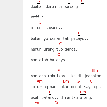
G
C
G
doakan denai oi sayang..

Reff :
C
oi uda sayang..

F
bukannyo denai tak picayo..

G
namun urang tuo denai..

C
nan alah batanyo..

F
Em
nan den takuikan.. ka di jodohkan..

Am
Dm
G
C
jo urang nan bukan denai sayang..

F
Em
usah balamo.. dirantau urang..

Am
Dm