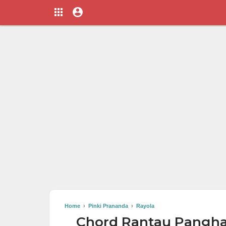
Home
›
Pinki Prananda
›
Rayola
Chord Rantau Panghala