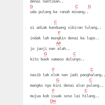
G
C
G
uda pulang ka ranah minang..

C
oi adiak kanduang sibiran tulang..

F
indak lah mungkin denai ka lupo..

A#
jo janji nan alah..

G
C
kito buek samaso dulunyo..

F
C
nasib tak elok nan jadi panghalang..
G
C
mangko nyo kini denai alun pulang..

F
C
mujua kok isuak seso lai hilang..

Dm