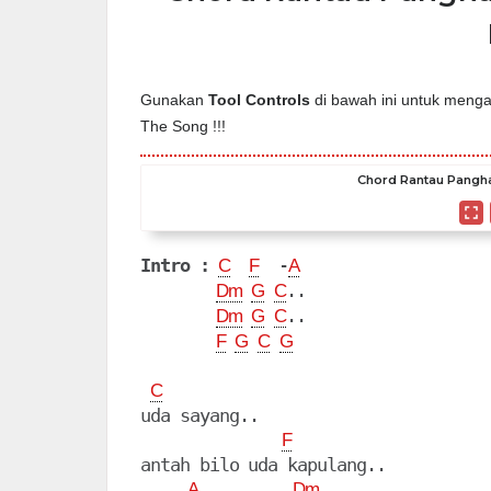
Gunakan
Tool Controls
di bawah ini untuk mengat
The Song !!!
Chord Rantau Panghal
Intro :
  -
C
F
A
..

Dm
G
C
..

Dm
G
C
F
G
C
G
C
uda sayang..

F
antah bilo uda kapulang..

A
Dm