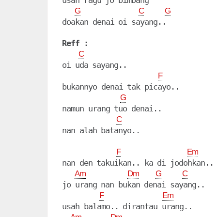
usah ragu jo bimbang

G
C
G
doakan denai oi sayang..

Reff :
C
oi uda sayang..

F
bukannyo denai tak picayo..

G
namun urang tuo denai..

C
nan alah batanyo..

F
Em
nan den takuikan.. ka di jodohkan..

Am
Dm
G
C
jo urang nan bukan denai sayang..

F
Em
usah balamo.. dirantau urang..
