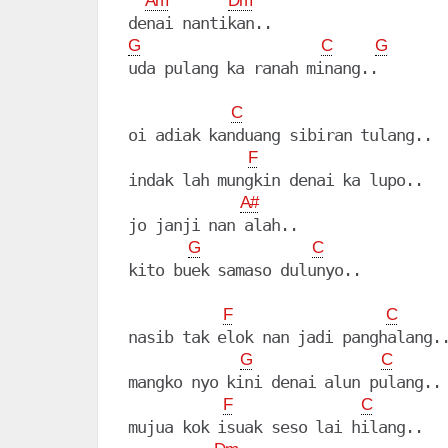
Am
Dm
G
C
G
uda pulang ka ranah minang..

C
oi adiak kanduang sibiran tulang..

F
indak lah mungkin denai ka lupo..

A#
jo janji nan alah..

G
C
kito buek samaso dulunyo..

F
C
nasib tak elok nan jadi panghalang..
G
C
mangko nyo kini denai alun pulang..

F
C
mujua kok isuak seso lai hilang..
