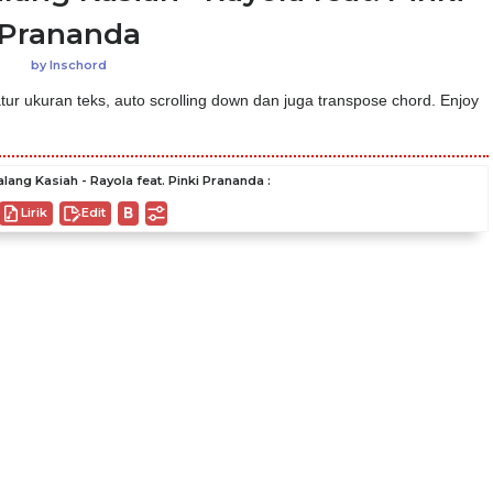
Prananda
by
Inschord
ur ukuran teks, auto scrolling down dan juga transpose chord. Enjoy
ang Kasiah - Rayola feat. Pinki Prananda :
Lirik
Edit