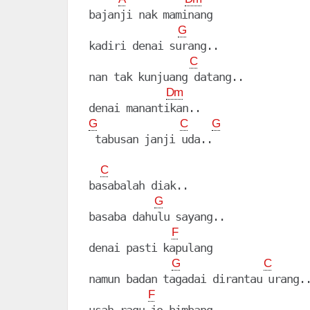
bajanji nak maminang

G
kadiri denai surang..

C
nan tak kunjuang datang..

Dm
G
C
G
C
basabalah diak..

G
basaba dahulu sayang..

F
denai pasti kapulang

G
C
namun badan tagadai dirantau urang..
F