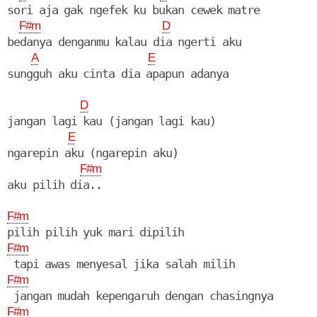
sori aja gak ngefek ku bukan cewek matre

F#m
D
bedanya denganmu kalau dia ngerti aku

A
E
sungguh aku cinta dia apapun adanya

D
jangan lagi kau (jangan lagi kau)

E
ngarepin aku (ngarepin aku)

F#m
aku pilih dia..

F#m
F#m
F#m
F#m