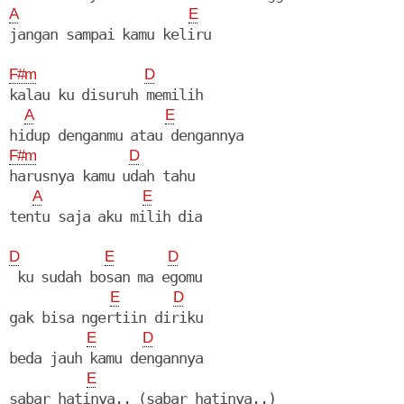
A
E
jangan sampai kamu keliru

F#m
D
kalau ku disuruh memilih

A
E
F#m
D
harusnya kamu udah tahu

A
E
tentu saja aku milih dia

D
E
D
 ku sudah bosan ma egomu

E
D
gak bisa ngertiin diriku

E
D
beda jauh kamu dengannya

E
sabar hatinya.. (sabar hatinya..)
