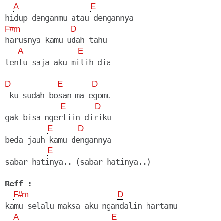
A
E
F#m
D
harusnya kamu udah tahu

A
E
D
E
D
 ku sudah bosan ma egomu

E
D
gak bisa ngertiin diriku

E
D
beda jauh kamu dengannya

E
sabar hatinya.. (sabar hatinya..)

Reff :
F#m
D
kamu selalu maksa aku ngandalin hartamu

A
E