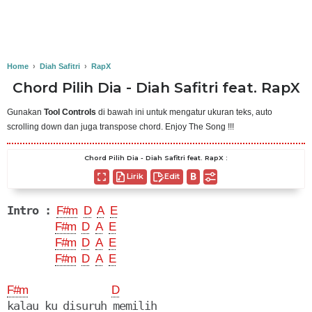
Home
›
Diah Safitri
›
RapX
Chord Pilih Dia - Diah Safitri feat. RapX
Gunakan
Tool Controls
di bawah ini untuk mengatur ukuran teks, auto
scrolling down dan juga transpose chord. Enjoy The Song !!!
Chord Pilih Dia - Diah Safitri feat. RapX :
Lirik
Edit
Intro :
F#m
D
A
E
F#m
D
A
E
F#m
D
A
E
F#m
D
A
E
F#m
D
kalau ku disuruh memilih
