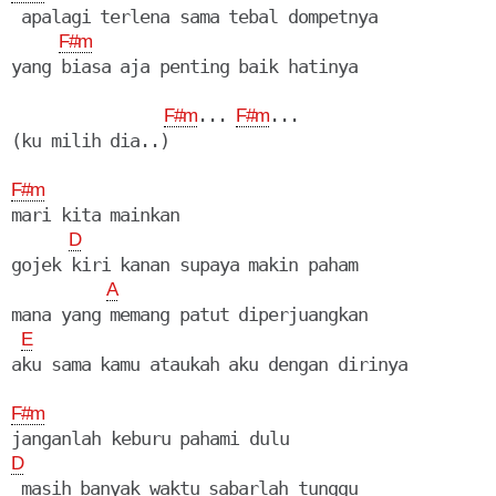
 apalagi terlena sama tebal dompetnya

F#m
yang biasa aja penting baik hatinya

... 
...

F#m
F#m
(ku milih dia..)

F#m
mari kita mainkan

D
gojek kiri kanan supaya makin paham

A
mana yang memang patut diperjuangkan

E
aku sama kamu ataukah aku dengan dirinya

F#m
D