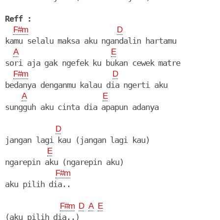
Reff :
F#m
D
kamu selalu maksa aku ngandalin hartamu

A
E
sori aja gak ngefek ku bukan cewek matre

F#m
D
bedanya denganmu kalau dia ngerti aku

A
E
sungguh aku cinta dia apapun adanya

D
jangan lagi kau (jangan lagi kau)

E
ngarepin aku (ngarepin aku)

F#m
aku pilih dia..

F#m
D
A
E
(aku pilih dia..)
