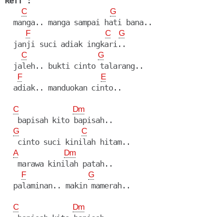
Reff :
C
G
  manga.. manga sampai hati bana..

F
C
G
  janji suci adiak ingkari..

C
G
  jaleh.. bukti cinto talarang..

F
E
  adiak.. manduokan cinto..

C
Dm
   bapisah kito bapisah..

G
C
   cinto suci kinilah hitam..

A
Dm
   marawa kinilah patah..

F
G
  palaminan.. makin mamerah..

C
Dm