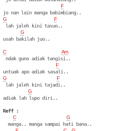
F
G
F
 lah jaleh kini tasuo..

G
C
Am
 ndak guno adiak tangisi..

F
G
F
 lah jaleh kini tajadi..

G
adiak lah lupo diri..

Reff :
C
G
  manga.. manga sampai hati bana..

F
C
G