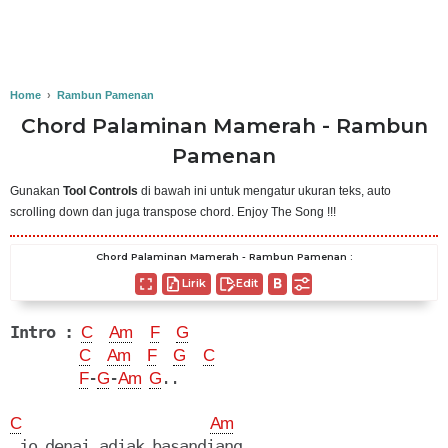
Home
›
Rambun Pamenan
Chord Palaminan Mamerah - Rambun
Pamenan
Gunakan
Tool Controls
di bawah ini untuk mengatur ukuran teks, auto
scrolling down dan juga transpose chord. Enjoy The Song !!!
Chord Palaminan Mamerah - Rambun Pamenan :
Lirik
Edit
Intro :
C
Am
F
G
C
Am
F
G
C
-
-
..

F
G
Am
G
C
Am
 jo denai adiak basandiang..
