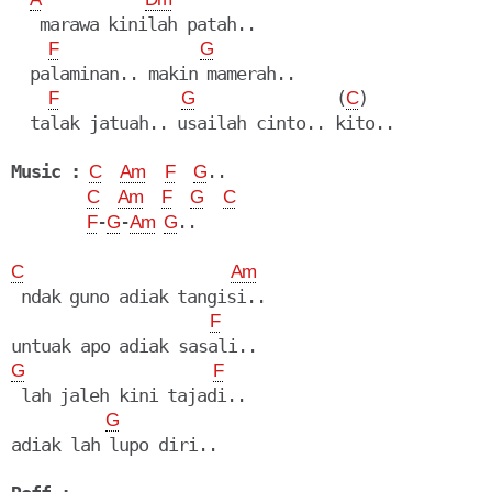
   marawa kinilah patah..

F
G
  palaminan.. makin mamerah..

               (
)

F
G
C
  talak jatuah.. usailah cinto.. kito..

Music :
..

C
Am
F
G
C
Am
F
G
C
-
-
..

F
G
Am
G
C
Am
 ndak guno adiak tangisi..

F
G
F
 lah jaleh kini tajadi..

G
adiak lah lupo diri..
