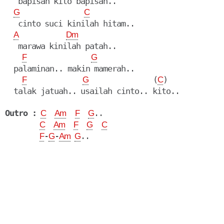
   bapisah kito bapisah..

G
C
   cinto suci kinilah hitam..

A
Dm
   marawa kinilah patah..

F
G
  palaminan.. makin mamerah..

               (
)

F
G
C
  talak jatuah.. usailah cinto.. kito..

Outro :
..

C
Am
F
G
C
Am
F
G
C
-
-
F
G
Am
G