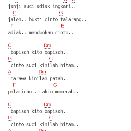
  janji suci adiak ingkari..

C
G
  jaleh.. bukti cinto talarang..

F
E
  adiak.. manduokan cinto..

C
Dm
   bapisah kito bapisah..

G
C
   cinto suci kinilah hitam..

A
Dm
   marawa kinilah patah..

F
G
  palaminan.. makin mamerah..

C
Dm
   bapisah kito bapisah..

G
C
   cinto suci kinilah hitam..

A
Dm