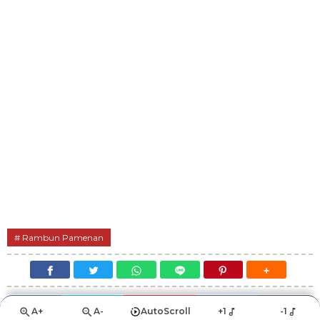
Rambun Pamenan
A+
A-
AutoScroll
+1
-1