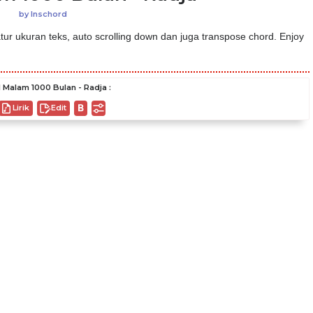
by
Inschord
ur ukuran teks, auto scrolling down dan juga transpose chord. Enjoy
 Malam 1000 Bulan - Radja :
Lirik
Edit