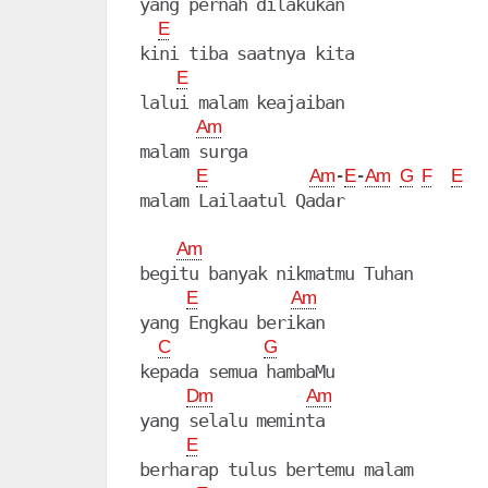
yang pernah dilakukan

E
kini tiba saatnya kita

E
lalui malam keajaiban

Am
malam surga

-
-
E
Am
E
Am
G
F
E
Am
begitu banyak nikmatmu Tuhan

E
Am
yang Engkau berikan

C
G
kepada semua hambaMu

Dm
Am
yang selalu meminta

E
berharap tulus bertemu malam
