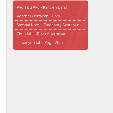
Kau Tipu Aku - Kangen Band
Kembali Bertahan - Ungu
Sampai Nanti - Threesixty Skatepunk
Cinta Kita - Reza Artamevia
Tersenyumlah - Yoga Vhein