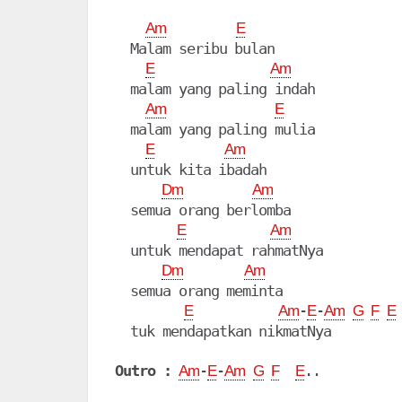
Am
E
  Malam seribu bulan

E
Am
  malam yang paling indah

Am
E
  malam yang paling mulia

E
Am
  untuk kita ibadah

Dm
Am
  semua orang berlomba

E
Am
  untuk mendapat rahmatNya

Dm
Am
  semua orang meminta

-
-
E
Am
E
Am
G
F
E
  tuk mendapatkan nikmatNya

Outro :
-
-
Am
E
Am
G
F
E