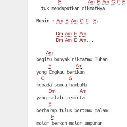
-
-
E
Am
E
Am
G
F
E
  tuk mendapatkan nikmatNya

Music :
-
-
..

Am
E
Am
G
F
E
Dm
Am
E
Am
...

Dm
Am
E
Am
Am
begitu banyak nikmatmu Tuhan

E
Am
yang Engkau berikan

C
G
kepada semua hambaMu

Dm
Am
yang selalu meminta

E
berharap tulus bertemu malam

E
malam berkah malam ampunan
