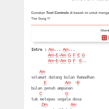
Gunakan
Tool Controls
di bawah ini untuk mengat
The Song !!!
Chord
Intro :
... 
...

Am
Am
-
-
Am
E
Am
G
F
E
G
-
-
..

Am
E
Am
G
F
E
Am
selamat datang bulan Ramadhan

  -
E
Am
B
bulan penuh ampunan

C
G
tuk melepas segala dosa

Dm
Am