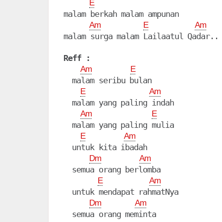
E
malam berkah malam ampunan

Am
E
Am
malam surga malam Lailaatul Qadar..

Reff :
Am
E
  malam seribu bulan

E
Am
  malam yang paling indah

Am
E
  malam yang paling mulia

E
Am
  untuk kita ibadah

Dm
Am
  semua orang berlomba

E
Am
  untuk mendapat rahmatNya

Dm
Am
  semua orang meminta
