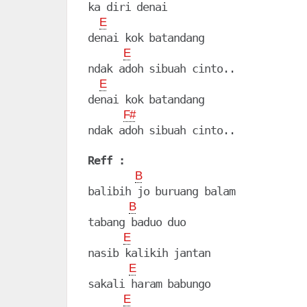
ka diri denai

E
denai kok batandang

E
ndak adoh sibuah cinto..

E
denai kok batandang

F#
ndak adoh sibuah cinto..

Reff :
B
balibih jo buruang balam

B
tabang baduo duo

E
nasib kalikih jantan

E
sakali haram babungo

E