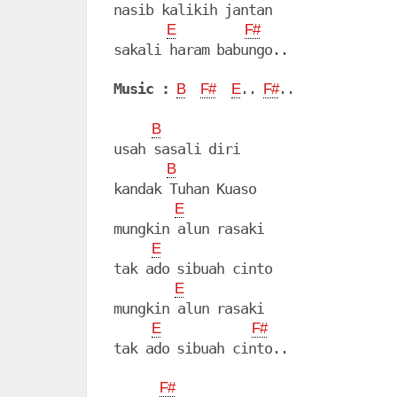
nasib kalikih jantan

E
F#
sakali haram babungo..

Music :
.. 
..

B
F#
E
F#
B
usah sasali diri

B
kandak Tuhan Kuaso

E
mungkin alun rasaki

E
tak ado sibuah cinto

E
mungkin alun rasaki

E
F#
tak ado sibuah cinto..

F#