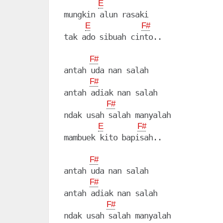
E
mungkin alun rasaki

E
F#
tak ado sibuah cinto..

F#
antah uda nan salah

F#
antah adiak nan salah

F#
ndak usah salah manyalah

E
F#
mambuek kito bapisah..

F#
antah uda nan salah

F#
antah adiak nan salah

F#
ndak usah salah manyalah
