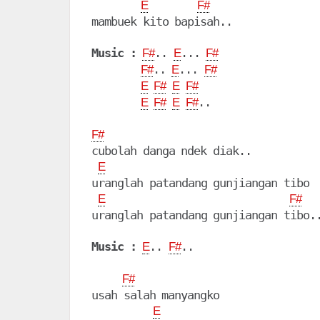
E
F#
mambuek kito bapisah..

Music :
.. 
... 
F#
E
F#
.. 
... 
F#
E
F#
E
F#
E
F#
..

E
F#
E
F#
F#
cubolah danga ndek diak..

E
uranglah patandang gunjiangan tibo

E
F#
uranglah patandang gunjiangan tibo..
Music :
.. 
..

E
F#
F#
usah salah manyangko

E