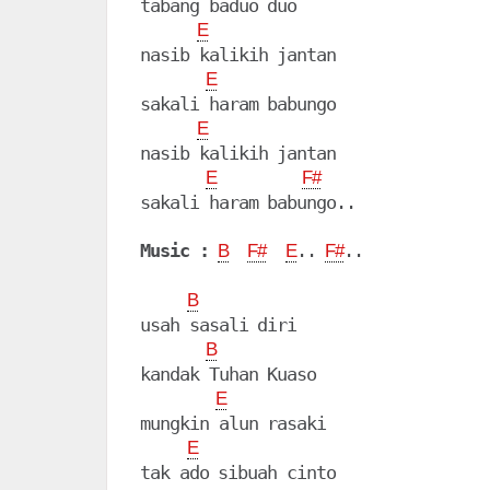
tabang baduo duo

E
nasib kalikih jantan

E
sakali haram babungo

E
nasib kalikih jantan

E
F#
sakali haram babungo..

Music :
.. 
..

B
F#
E
F#
B
usah sasali diri

B
kandak Tuhan Kuaso

E
mungkin alun rasaki

E
tak ado sibuah cinto
