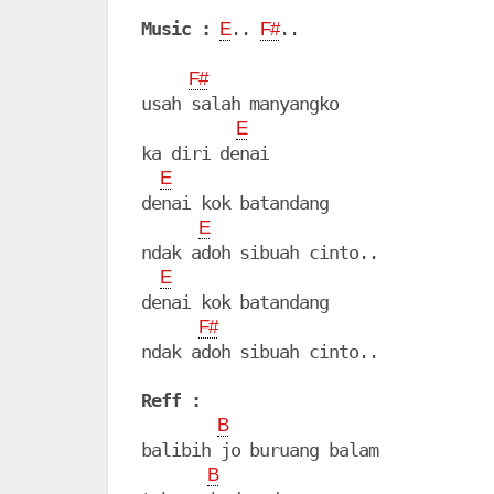
Music :
.. 
..

E
F#
F#
usah salah manyangko

E
ka diri denai

E
denai kok batandang

E
ndak adoh sibuah cinto..

E
denai kok batandang

F#
ndak adoh sibuah cinto..

Reff :
B
balibih jo buruang balam

B