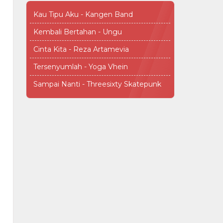
Kau Tipu Aku - Kangen Band
Kembali Bertahan - Ungu
Cinta Kita - Reza Artamevia
Tersenyumlah - Yoga Vhein
Sampai Nanti - Threesixty Skatepunk