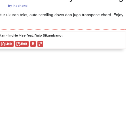
by
Inschord
ur ukuran teks, auto scrolling down dan juga transpose chord. Enjoy
tan - Indrie Mae feat. Rajo Sikumbang :
Lirik
Edit