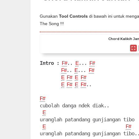
Gunakan
Tool Controls
di bawah ini untuk mengat
The Song !!!
Chord Kalikih Jan
Intro :
.. 
... 
F#
E
F#
.. 
... 
F#
E
F#
E
F#
E
F#
..

E
F#
E
F#
F#
cubolah danga ndek diak..

E
uranglah patandang gunjiangan tibo

E
F#