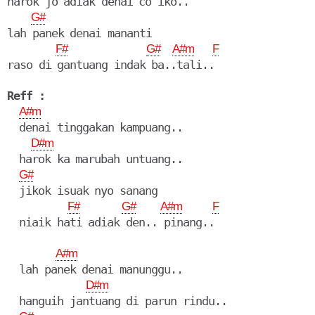
harok jo adiak denai co iko..

G#
lah panek denai mananti

F#
G#
A#m
F
raso di gantuang indak ba..tali..

Reff :
A#m
  denai tinggakan kampuang..

D#m
  harok ka marubah untuang..

G#
  jikok isuak nyo sanang

F#
G#
A#m
F
  niaik hati adiak den.. pinang..

A#m
  lah panek denai manunggu..

D#m
  hanguih jantuang di parun rindu..
