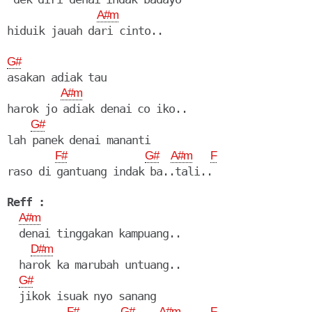
A#m
hiduik jauah dari cinto..

G#
asakan adiak tau

A#m
harok jo adiak denai co iko..

G#
lah panek denai mananti

F#
G#
A#m
F
raso di gantuang indak ba..tali..

Reff :
A#m
  denai tinggakan kampuang..

D#m
  harok ka marubah untuang..

G#
  jikok isuak nyo sanang

F#
G#
A#m
F