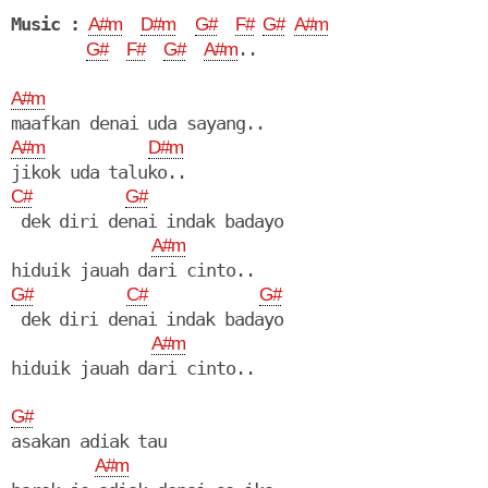
Music :
A#m
D#m
G#
F#
G#
A#m
..

G#
F#
G#
A#m
A#m
A#m
D#m
C#
G#
 dek diri denai indak badayo

A#m
G#
C#
G#
 dek diri denai indak badayo

A#m
hiduik jauah dari cinto..

G#
asakan adiak tau

A#m