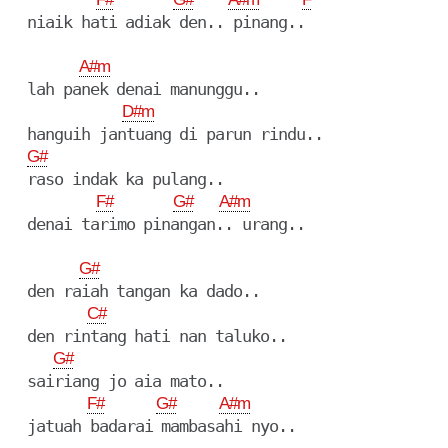
  niaik hati adiak den.. pinang..

A#m
  lah panek denai manunggu..

D#m
  hanguih jantuang di parun rindu..

G#
  raso indak ka pulang..

F#
G#
A#m
  denai tarimo pinangan.. urang..

G#
  den raiah tangan ka dado..

C#
  den rintang hati nan taluko..

G#
  sairiang jo aia mato..

F#
G#
A#m
  jatuah badarai mambasahi nyo..
