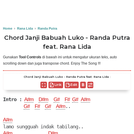
Home
›
Rana Lida
›
Randa Putra
Chord Janji Babuah Luko - Randa Putra
feat. Rana Lida
Gunakan
Tool Controls
di bawah ini untuk mengatur ukuran teks, auto
scrolling down dan juga transpose chord. Enjoy The Song !!!
Chord Janji Babuah Luko - Randa Putra feat. Rana Lida :
Lirik
Edit
Intro :
A#m
D#m
G#
F#
G#
A#m
..

G#
F#
G#
A#m
A#m
A#m
D#m