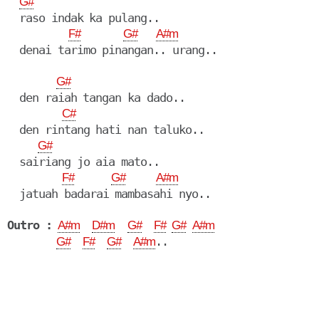
G#
  raso indak ka pulang..

F#
G#
A#m
  denai tarimo pinangan.. urang..

G#
  den raiah tangan ka dado..

C#
  den rintang hati nan taluko..

G#
  sairiang jo aia mato..

F#
G#
A#m
  jatuah badarai mambasahi nyo..

Outro :
A#m
D#m
G#
F#
G#
A#m
G#
F#
G#
A#m