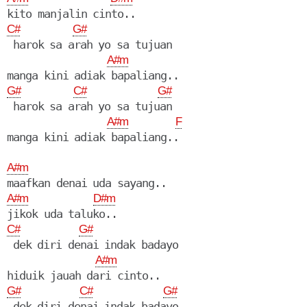
C#
G#
 harok sa arah yo sa tujuan

A#m
G#
C#
G#
 harok sa arah yo sa tujuan

A#m
F
A#m
A#m
D#m
C#
G#
 dek diri denai indak badayo

A#m
G#
C#
G#
 dek diri denai indak badayo
