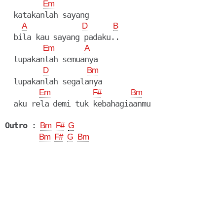
Em
  katakanlah sayang

A
D
B
  bila kau sayang padaku..

Em
A
  lupakanlah semuanya

D
Bm
  lupakanlah segalanya

Em
F#
Bm
  aku rela demi tuk kebahagiaanmu

Outro :
Bm
F#
G
Bm
F#
G
Bm