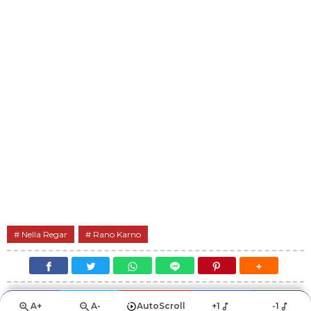
Nella Regar
Rano Karno
A+
A-
AutoScroll
+1
-1