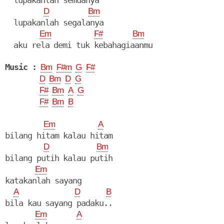
  lupakanlah semuanya

D
Bm
  lupakanlah segalanya

Em
F#
Bm
  aku rela demi tuk kebahagiaanmu

Music :
Bm
F#m
G
F#
D
Bm
D
G
F#
Bm
A
G
F#
Bm
B
Em
A
bilang hitam kalau hitam

D
Bm
bilang putih kalau putih

Em
katakanlah sayang

A
D
B
bila kau sayang padaku..

Em
A