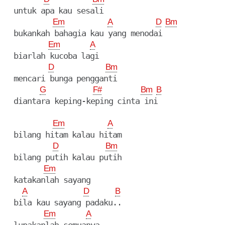
  untuk apa kau sesali

Em
A
D
Bm
  bukankah bahagia kau yang menodai

Em
A
  biarlah kucoba lagi

D
Bm
  mencari bunga pengganti

G
F#
Bm
B
  diantara keping-keping cinta ini

Em
A
  bilang hitam kalau hitam

D
Bm
  bilang putih kalau putih

Em
  katakanlah sayang

A
D
B
  bila kau sayang padaku..

Em
A