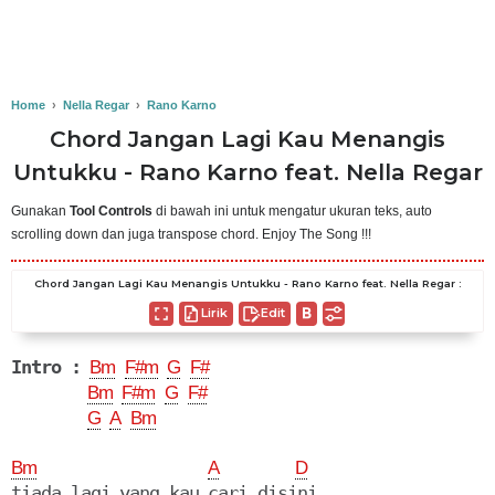
Home
›
Nella Regar
›
Rano Karno
Chord Jangan Lagi Kau Menangis
Untukku - Rano Karno feat. Nella Regar
Gunakan
Tool Controls
di bawah ini untuk mengatur ukuran teks, auto
scrolling down dan juga transpose chord. Enjoy The Song !!!
Chord Jangan Lagi Kau Menangis Untukku - Rano Karno feat. Nella Regar :
Lirik
Edit
Intro :
Bm
F#m
G
F#
Bm
F#m
G
F#
G
A
Bm
Bm
A
D