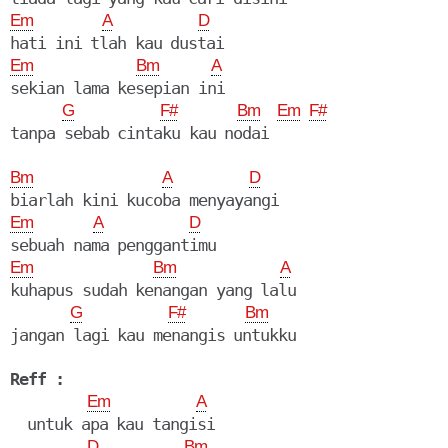
Em
A
D
Em
Bm
A
sekian lama kesepian ini

G
F#
Bm
Em
F#
Bm
A
D
Em
A
D
Em
Bm
A
kuhapus sudah kenangan yang lalu

G
F#
Bm
jangan lagi kau menangis untukku

Reff :
Em
A
  untuk apa kau tangisi

D
Bm