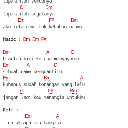
lupakanlah semuanya

D
Bm
lupakanlah segalanya

Em
F#
Bm
aku rela demi tuk kebahagiaanmu

Music :
Bm
Em
F#
Bm
A
D
Em
A
D
Em
Bm
A
kuhapus sudah kenangan yang lalu

G
F#
Bm
jangan lagi kau menangis untukku

Reff :
Em
A
  untuk apa kau tangisi
