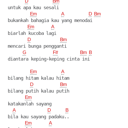
D
Bm
  untuk apa kau sesali

Em
A
D
Bm
  bukankah bahagia kau yang menodai

Em
A
  biarlah kucoba lagi

D
Bm
  mencari bunga pengganti

G
F#
Bm
B
  diantara keping-keping cinta ini

Em
A
  bilang hitam kalau hitam

D
Bm
  bilang putih kalau putih

Em
  katakanlah sayang

A
D
B
  bila kau sayang padaku..

Em
A