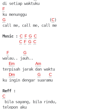
F
                     (
)

G
C
call me, call me, call me

Music :
C
F
G
C
C
F
G
C
F
G
walau.. jauh..

Em
Am
terpisah jarak dan waktu

Dm
G
C
ku ingin dengar suaramu

Reff :
C
 bila sayang, bila rindu,
