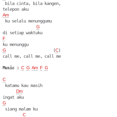
 bila cinta, bila kangen,

Am
 ku selalu menunggumu

G
F
                     (
)

G
C
call me, call me, call me

Music :
C
G
Am
F
G
C
 katamu kau masih

Dm
G
 siang malam ku

C