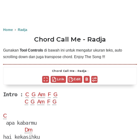
Home
›
Radja
Chord Call Me - Radja
Gunakan
Tool Controls
di bawah ini untuk mengatur ukuran teks, auto
scrolling down dan juga transpose chord. Enjoy The Song !!!
Chord Call Me - Radja :
Lirik
Edit
Intro :
C
G
Am
F
G
C
G
Am
F
G
C
 apa kabarmu

Dm