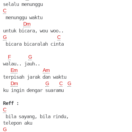
C
 menunggu waktu

Dm
G
C
 bicara bicaralah cinta

F
G
walau.. jauh..

Em
Am
terpisah jarak dan waktu

Dm
G
C
G
ku ingin dengar suaramu

Reff :
C
 bila sayang, bila rindu,

G