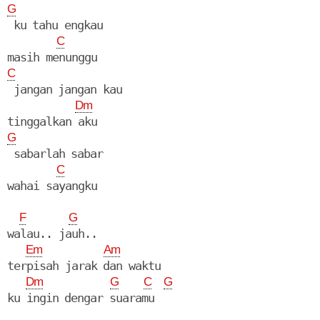
G
 ku tahu engkau

C
C
 jangan jangan kau

Dm
G
 sabarlah sabar

C
F
G
walau.. jauh..

Em
Am
terpisah jarak dan waktu

Dm
G
C
G
ku ingin dengar suaramu
