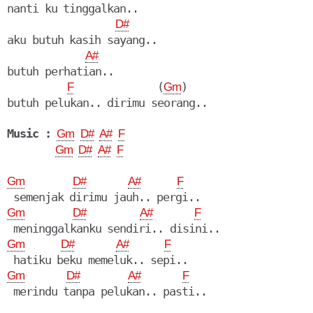
nanti ku tinggalkan..

D#
aku butuh kasih sayang..

A#
butuh perhatian.. 

              (
)

F
Gm
Music :
Gm
D#
A#
F
Gm
D#
A#
F
Gm
D#
A#
F
Gm
D#
A#
F
Gm
D#
A#
F
Gm
D#
A#
F
 merindu tanpa pelukan.. pasti..
