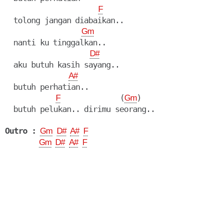
F
  tolong jangan diabaikan..

Gm
  nanti ku tinggalkan..

D#
  aku butuh kasih sayang..

A#
  butuh perhatian.. 

              (
)

F
Gm
  butuh pelukan.. dirimu seorang..

Outro :
Gm
D#
A#
F
Gm
D#
A#
F