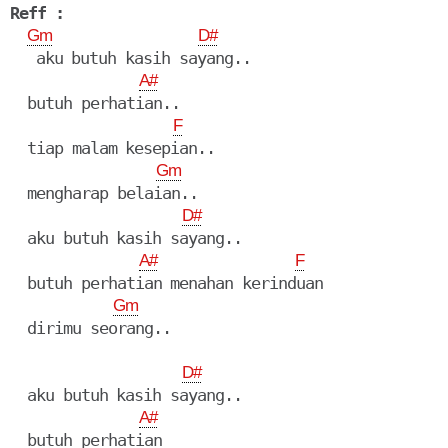
Reff :
Gm
D#
   aku butuh kasih sayang..

A#
  butuh perhatian..

F
  tiap malam kesepian..

Gm
  mengharap belaian..

D#
  aku butuh kasih sayang..

A#
F
  butuh perhatian menahan kerinduan

Gm
  dirimu seorang..

D#
  aku butuh kasih sayang..

A#
  butuh perhatian
