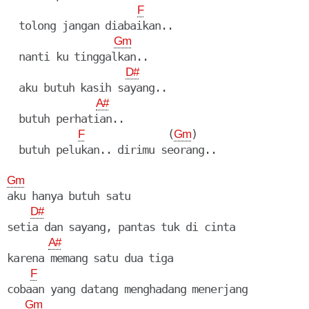
F
  tolong jangan diabaikan..

Gm
  nanti ku tinggalkan..

D#
  aku butuh kasih sayang..

A#
  butuh perhatian.. 

              (
)

F
Gm
  butuh pelukan.. dirimu seorang..

Gm
aku hanya butuh satu

D#
setia dan sayang, pantas tuk di cinta

A#
karena memang satu dua tiga

F
cobaan yang datang menghadang menerjang

Gm