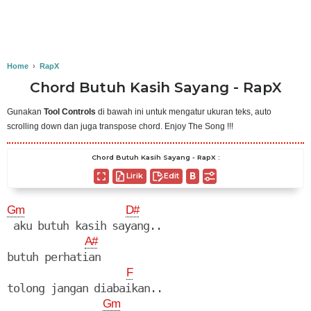
Home
›
RapX
Chord Butuh Kasih Sayang - RapX
Gunakan
Tool Controls
di bawah ini untuk mengatur ukuran teks, auto
scrolling down dan juga transpose chord. Enjoy The Song !!!
Chord Butuh Kasih Sayang - RapX :
Lirik
Edit
Gm
D#
 aku butuh kasih sayang..

A#
butuh perhatian

F
tolong jangan diabaikan..

Gm