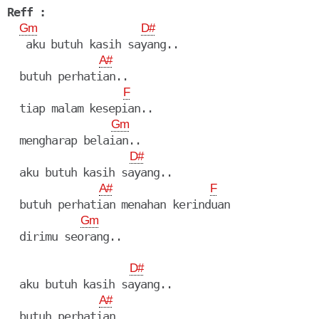
Reff :
Gm
D#
   aku butuh kasih sayang..

A#
  butuh perhatian..

F
  tiap malam kesepian..

Gm
  mengharap belaian..

D#
  aku butuh kasih sayang..

A#
F
  butuh perhatian menahan kerinduan

Gm
  dirimu seorang..

D#
  aku butuh kasih sayang..

A#
  butuh perhatian
