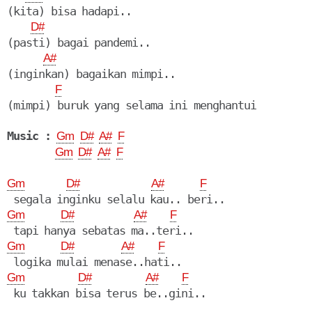
(kita) bisa hadapi..

D#
(pasti) bagai pandemi..

A#
(inginkan) bagaikan mimpi..

F
(mimpi) buruk yang selama ini menghantui

Music :
Gm
D#
A#
F
Gm
D#
A#
F
Gm
D#
A#
F
Gm
D#
A#
F
Gm
D#
A#
F
Gm
D#
A#
F
 ku takkan bisa terus be..gini..
