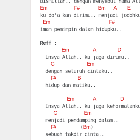
Em
F#
Bm
A
E
ku do'a kan dirimu.. menjadi jodohku
Em
F#
imam pemimpin dalam hidupku..

Reff :
Em
A
D
  Insya Allah.. ku jaga dirimu..

G
Em
  dengan seluruh cintaku..

F#
B
  hidup dan matiku..

Em
A
D
  Insya Allah.. ku jaga kehormatanku
G
Em
  menjadi pendamping dalam..

         (
)

F#
Bm
  sebuah takdir cinta..
