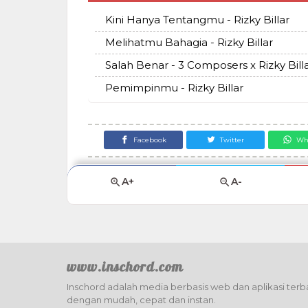
Kini Hanya Tentangmu - Rizky Billar
Melihatmu Bahagia - Rizky Billar
Salah Benar - 3 Composers x Rizky Bill
Pemimpinmu - Rizky Billar
Facebook
Twitter
Wh
A+
A-
www.inschord.com
Inschord adalah media berbasis web dan aplikasi terba
dengan mudah, cepat dan instan.