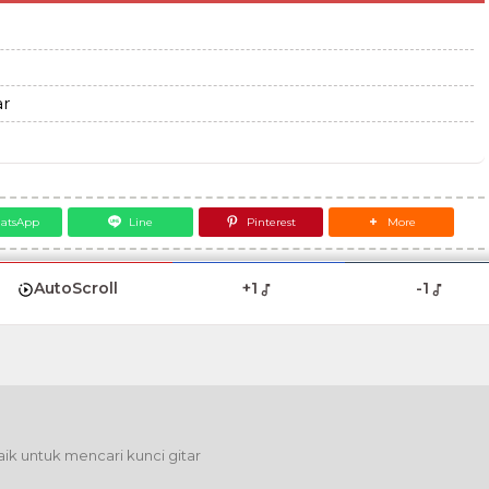
ar
atsApp
Line
Pinterest
More
AutoScroll
+1
-1
ik untuk mencari kunci gitar