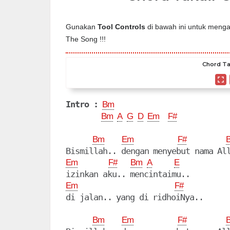
Gunakan
Tool Controls
di bawah ini untuk mengat
The Song !!!
Chord Takd
Intro :
Bm
Bm
A
G
D
Em
F#
Bm
Em
F#
Em
F#
Bm
A
E
Em
F#
Bm
Em
F#