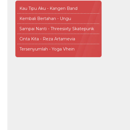
Kau Tipu Aku - Kangen Band
Kembali Bertahan - Ungu
Sampai Nanti - Threesixty Skatepunk
Cinta Kita - Reza Artamevia
Tersenyumlah - Yoga Vhein