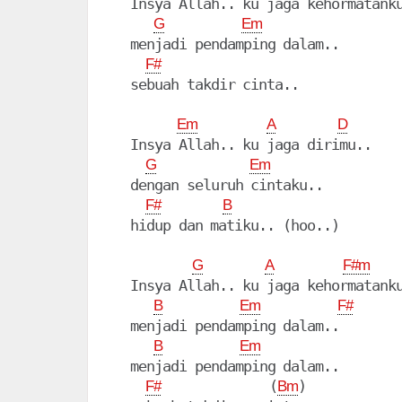
  Insya Allah.. ku jaga kehormatanku
G
Em
  menjadi pendamping dalam..

F#
  sebuah takdir cinta..

Em
A
D
  Insya Allah.. ku jaga dirimu..

G
Em
  dengan seluruh cintaku..

F#
B
  hidup dan matiku.. (hoo..)

G
A
F#m
  Insya Allah.. ku jaga kehormatanku
B
Em
F#
  menjadi pendamping dalam..

B
Em
  menjadi pendamping dalam..

              (
)

F#
Bm