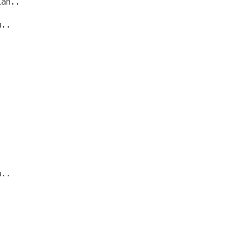
..

..
