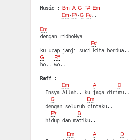
Music :
Bm
A
G
F#
Em
-
-
..

Em
F#
G
F#
Em
dengan ridhoNya

F#
G
F#
ho.. wo..

Reff :
Em
A
D
  Insya Allah.. ku jaga dirimu..

G
Em
  dengan seluruh cintaku..

F#
B
  hidup dan matiku..

Em
A
D