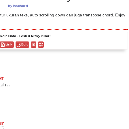
by
Inschord
ur ukuran teks, auto scrolling down dan juga transpose chord. Enjoy
ir Cinta - Lesti & Rizky Billar :
Lirik
Edit
Bm
Bm