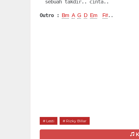
  sebuah takdir.. cinta..

Outro :
Bm
A
G
D
Em
F#
Lesti
Rizky Billar
K