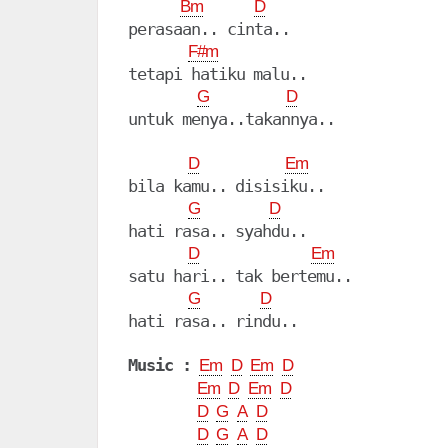
Bm
D
perasaan.. cinta..

F#m
tetapi hatiku malu..

G
D
untuk menya..takannya..

D
Em
bila kamu.. disisiku..

G
D
hati rasa.. syahdu..

D
Em
satu hari.. tak bertemu..

G
D
hati rasa.. rindu..

Music :
Em
D
Em
D
Em
D
Em
D
D
G
A
D
D
G
A
D