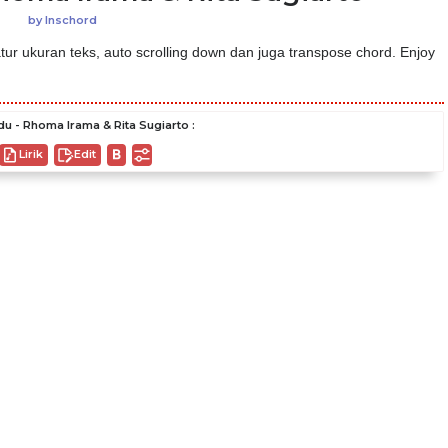
by
Inschord
ur ukuran teks, auto scrolling down dan juga transpose chord. Enjoy
u - Rhoma Irama & Rita Sugiarto :
Lirik
Edit