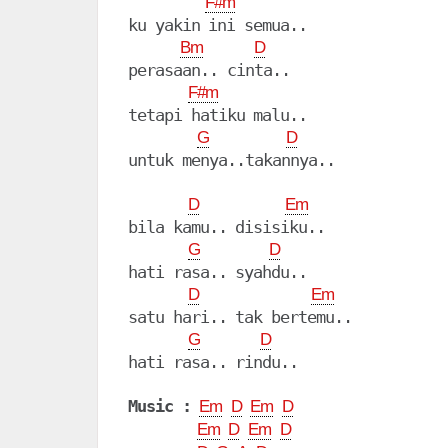
F#m
ku yakin ini semua..

Bm
D
perasaan.. cinta..

F#m
tetapi hatiku malu..

G
D
untuk menya..takannya..

D
Em
bila kamu.. disisiku..

G
D
hati rasa.. syahdu..

D
Em
satu hari.. tak bertemu..

G
D
hati rasa.. rindu..

Music :
Em
D
Em
D
Em
D
Em
D