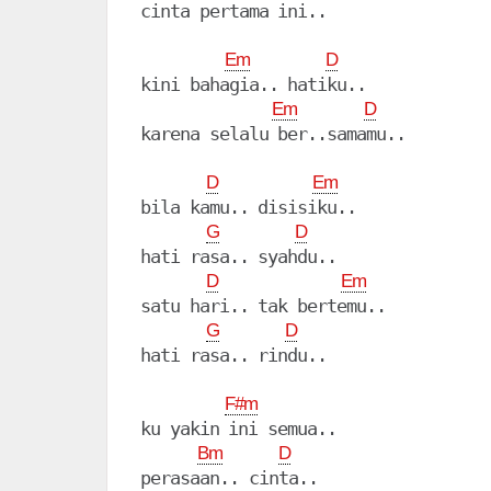
cinta pertama ini..

Em
D
kini bahagia.. hatiku..

Em
D
karena selalu ber..samamu..

D
Em
bila kamu.. disisiku..

G
D
hati rasa.. syahdu..

D
Em
satu hari.. tak bertemu..

G
D
hati rasa.. rindu..

F#m
ku yakin ini semua..

Bm
D
perasaan.. cinta..
