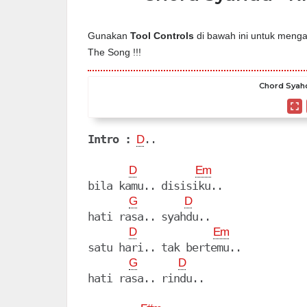
Gunakan
Tool Controls
di bawah ini untuk mengat
The Song !!!
Chord Syahd
Intro :
..

D
D
Em
bila kamu.. disisiku..

G
D
hati rasa.. syahdu..

D
Em
satu hari.. tak bertemu..

G
D