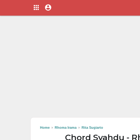
Home
›
Rhoma Irama
›
Rita Sugiarto
Chord Syahdu - R