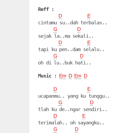
Reff :
D
E
cintamu su..dah terbalas..

G
D
sejak la..ma sekali..

D
E
tapi ku pen..dam selalu..

G
D
oh di lu..buk hati..

Music :
Em
D
Em
D
D
E
ucapanmu.. yang ku tunggu..

G
D
tlah ku de..ngar sendiri..

D
E
terimalah.. oh sayangku..

G
D