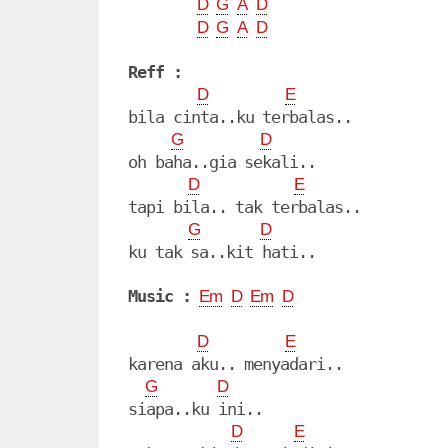
D
G
A
D
D
G
A
D
Reff :
D
E
bila cinta..ku terbalas..

G
D
oh baha..gia sekali..

D
E
tapi bila.. tak terbalas..

G
D
ku tak sa..kit hati..

Music :
Em
D
Em
D
D
E
karena aku.. menyadari..

G
D
siapa..ku ini..

D
E