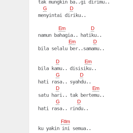
tak mungkin ba..gi dirimu..

G
D
menyintai diriku..

Em
D
namun bahagia.. hatiku..

Em
D
bila selalu ber..samamu..

D
Em
bila kamu.. disisiku..

G
D
hati rasa.. syahdu..

D
Em
satu hari.. tak bertemu..

G
D
hati rasa.. rindu..

F#m
ku yakin ini semua..
