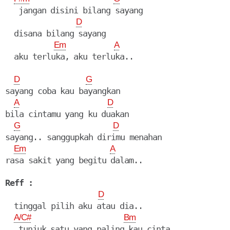
   jangan disini bilang sayang

D
  disana bilang sayang

Em
A
  aku terluka, aku terluka..

D
G
sayang coba kau bayangkan

A
D
bila cintamu yang ku duakan

G
D
sayang.. sanggupkah dirimu menahan

Em
A
rasa sakit yang begitu dalam..

Reff :
D
  tinggal pilih aku atau dia..

A/C#
Bm
   tunjuk satu yang paling kau cinta..
