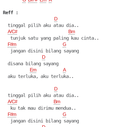
Reff :
D
  tinggal pilih aku atau dia..

A/C#
Bm
   tunjuk satu yang paling kau cinta..

F#m
G
   jangan disini bilang sayang

D
  disana bilang sayang

Em
A
  aku terluka, aku terluka..

D
  tinggal pilih aku atau dia..

A/C#
Bm
   ku tak mau dirimu mendua..

F#m
G
   jangan disini bilang sayang
