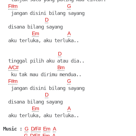
F#m
G
   jangan disini bilang sayang

D
  disana bilang sayang

Em
A
  aku terluka, aku terluka..

D
  tinggal pilih aku atau dia..

A/C#
Bm
   ku tak mau dirimu mendua..

F#m
G
   jangan disini bilang sayang

D
  disana bilang sayang

Em
A
  aku terluka, aku terluka..

Music :
G
D/F#
Em
A
G
D/F#
Em
A