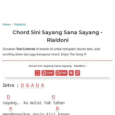
Home
›
Rialdoni
Chord Sini Sayang Sana Sayang -
Rialdoni
Gunakan
Tool Controls
di bawah ini untuk mengatur ukuran teks, auto
scrolling down dan juga transpose chord. Enjoy The Song !!!
Chord Sini Sayang Sana Sayang - Rialdoni :
Lirik
Edit
Intro :
D
G
A
D
A
D
G
sayang.. ku mulai tak tahan

A
D
mendengarkan gosip kiri kanan
