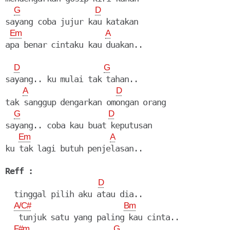
G
D
sayang coba jujur kau katakan

Em
A
D
G
sayang.. ku mulai tak tahan..

A
D
tak sanggup dengarkan omongan orang

G
D
sayang.. coba kau buat keputusan

Em
A
ku tak lagi butuh penjelasan..

Reff :
D
  tinggal pilih aku atau dia..

A/C#
Bm
   tunjuk satu yang paling kau cinta..

F#m
G