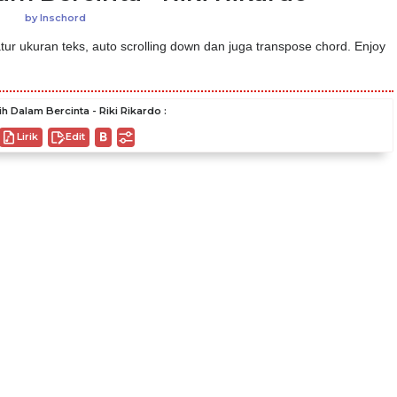
by
Inschord
ur ukuran teks, auto scrolling down dan juga transpose chord. Enjoy
h Dalam Bercinta - Riki Rikardo :
Lirik
Edit