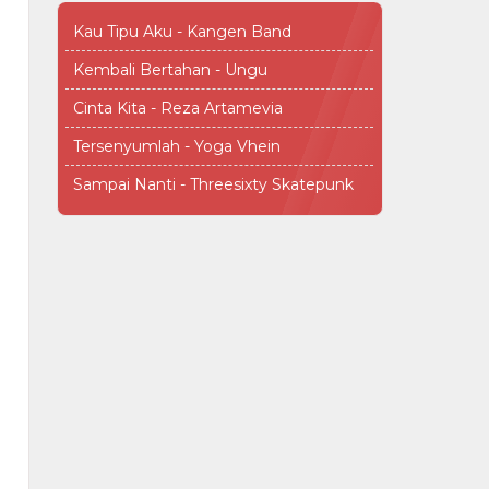
Kau Tipu Aku - Kangen Band
Kembali Bertahan - Ungu
Cinta Kita - Reza Artamevia
Tersenyumlah - Yoga Vhein
Sampai Nanti - Threesixty Skatepunk