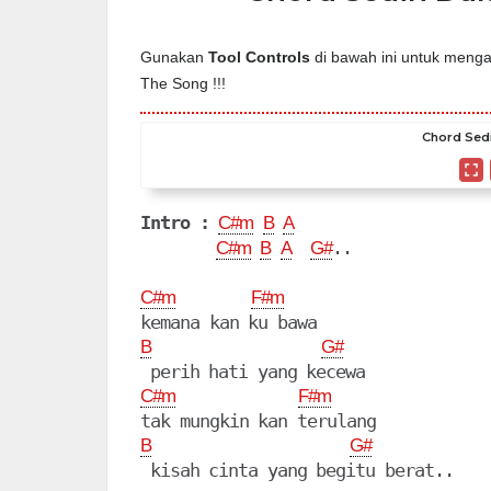
Gunakan
Tool Controls
di bawah ini untuk mengat
The Song !!!
Chord Sedi
Intro :
C#m
B
A
..

C#m
B
A
G#
C#m
F#m
B
G#
C#m
F#m
B
G#