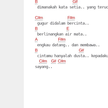
B
G#
   dimanakah kata setia.. yang teruc
C#m
F#m
   gugur didalam bercinta..

B
E
   berlinangkan air mata..

A
F#m
   engkau datang.. dan membawa..

B
G#
   cintamu hanyalah dusta.. kepadaku
C#m
G#
C#m