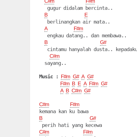
C#m
F#m
   gugur didalam bercinta..

B
E
   berlinangkan air mata..

A
F#m
   engkau datang.. dan membawa..

B
G#
   cintamu hanyalah dusta.. kepadaku
C#m
  sayang..

Music :
F#m
G#
A
G#
F#m
B
E
A
F#m
G#
A
B
C#m
G#
C#m
F#m
B
G#
C#m
F#m