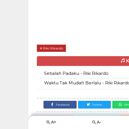
Riki Rikardo
K
Setialah Padaku - Riki Rikardo
Waktu Tak Mudah Berlalu - Riki Rikard
Facebook
Twitter
Wh
A+
A-