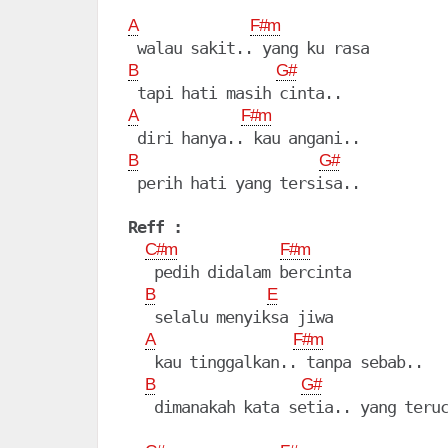
A
F#m
B
G#
A
F#m
B
G#
 perih hati yang tersisa..

Reff :
C#m
F#m
   pedih didalam bercinta

B
E
   selalu menyiksa jiwa

A
F#m
   kau tinggalkan.. tanpa sebab..

B
G#
   dimanakah kata setia.. yang teruc