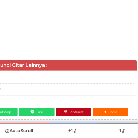
unci Gitar Lainnya :
o
atsApp
Line
Pinterest
More
AutoScroll
+1
-1