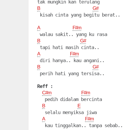
B
G#
 kisah cinta yang begitu berat..

A
F#m
B
G#
A
F#m
B
G#
 perih hati yang tersisa..

Reff :
C#m
F#m
   pedih didalam bercinta

B
E
   selalu menyiksa jiwa

A
F#m
   kau tinggalkan.. tanpa sebab..
