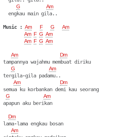
G
Am
  engkau main gila..

Music :
Am
F
G
Am
Am
F
G
Am
Am
F
G
Am
Am
Dm
tampannya wajahmu membuat diriku

G
Am
tergila-gila padamu..

Am
Dm
semua ku korbankan demi kau seorang

G
Am
apapun aku berikan

Dm
lama-lama engkau bosan

Am