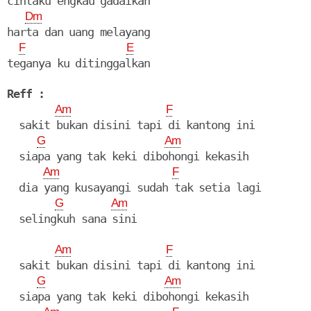
cintaku engkau gadaikan

Dm
harta dan uang melayang

F
E
teganya ku ditinggalkan

Reff :
Am
F
  sakit bukan disini tapi di kantong ini

G
Am
  siapa yang tak keki dibohongi kekasih

Am
F
  dia yang kusayangi sudah tak setia lagi

G
Am
  selingkuh sana sini

Am
F
  sakit bukan disini tapi di kantong ini

G
Am
  siapa yang tak keki dibohongi kekasih
