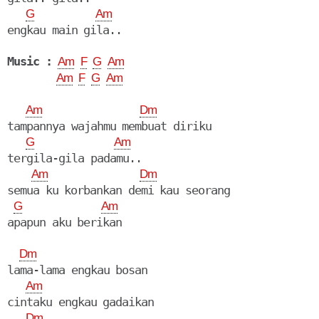
G
Am
Music :
Am
F
G
Am
Am
F
G
Am
Am
Dm
tampannya wajahmu membuat diriku

G
Am
tergila-gila padamu..

Am
Dm
semua ku korbankan demi kau seorang

G
Am
apapun aku berikan

Dm
lama-lama engkau bosan

Am
cintaku engkau gadaikan

Dm