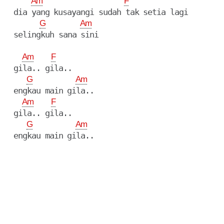
Am
F
  dia yang kusayangi sudah tak setia lagi

G
Am
  selingkuh sana sini

Am
F
  gila.. gila..

G
Am
  engkau main gila..

Am
F
  gila.. gila..

G
Am