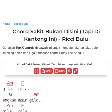
Home
›
Ricci Bulu
Chord Sakit Bukan Disini (Tapi Di
Kantong Ini) - Ricci Bulu
Gunakan
Tool Controls
di bawah ini untuk mengatur ukuran teks, auto
scrolling down dan juga transpose chord. Enjoy The Song !!!
Chord Sakit Bukan Disini (Tapi Di Kantong Ini) - Ricci Bulu :
Lirik
Edit
Am
F
gila.. gila..

G
Am
engkau main gila..

Am
F
gila.. gila..
