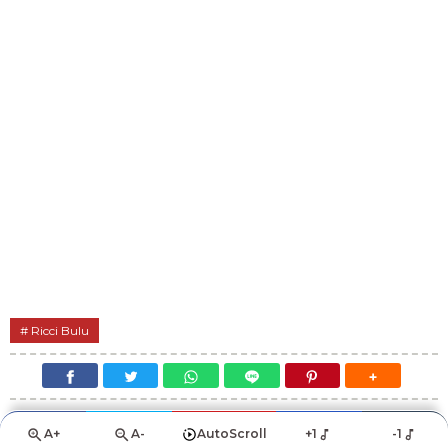
Ricci Bulu
A+
A-
AutoScroll
+1
-1