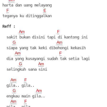
harta dan uang melayang

F
E
teganya ku ditinggalkan

Reff :
Am
F
  sakit bukan disini tapi di kantong ini

G
Am
  siapa yang tak keki dibohongi kekasih

Am
F
  dia yang kusayangi sudah tak setia lagi

G
Am
  selingkuh sana sini

Am
F
  gila.. gila..

G
Am
  engkau main gila..

Am
F
  gila.. gila..
