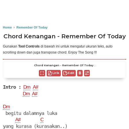
Home
›
Remember Of Today
Chord Kenangan - Remember Of Today
Gunakan
Tool Controls
di bawah ini untuk mengatur ukuran teks, auto
scrolling down dan juga transpose chord. Enjoy The Song !!!
Chord Kenangan - Remember Of Today :
Lirik
Edit
Intro :
Dm
A#
Dm
A#
Dm
 begitu dalamnya luka

A#
C