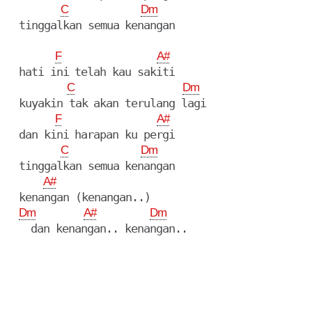
C
Dm
  tinggalkan semua kenangan

F
A#
  hati ini telah kau sakiti

C
Dm
  kuyakin tak akan terulang lagi

F
A#
  dan kini harapan ku pergi

C
Dm
  tinggalkan semua kenangan

A#
  kenangan (kenangan..)

Dm
A#
Dm