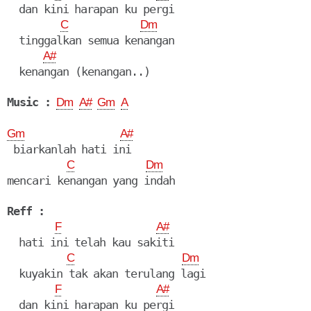
  dan kini harapan ku pergi

C
Dm
  tinggalkan semua kenangan

A#
  kenangan (kenangan..)

Music :
Dm
A#
Gm
A
Gm
A#
 biarkanlah hati ini

C
Dm
mencari kenangan yang indah

Reff :
F
A#
  hati ini telah kau sakiti

C
Dm
  kuyakin tak akan terulang lagi

F
A#
  dan kini harapan ku pergi
