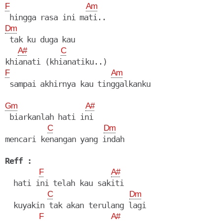
F
Am
Dm
 tak ku duga kau

A#
C
F
Am
Gm
A#
 biarkanlah hati ini

C
Dm
mencari kenangan yang indah

Reff :
F
A#
  hati ini telah kau sakiti

C
Dm
  kuyakin tak akan terulang lagi

F
A#