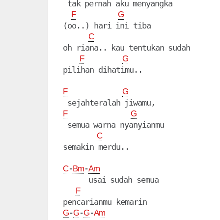
 tak pernah aku menyangka

F
G
(oo..) hari ini tiba

C
oh riana.. kau tentukan sudah

F
G
pilihan dihatimu..

F
G
F
G
 semua warna nyanyianmu

C
semakin merdu..

-
-
C
Bm
Am
      usai sudah semua

F
-
-
-
G
G
G
Am