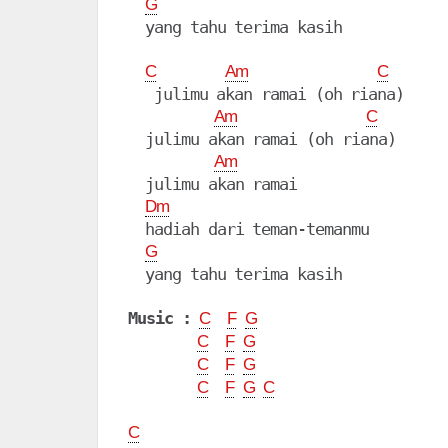
G
  yang tahu terima kasih

C
Am
C
   julimu akan ramai (oh riana)

Am
C
  julimu akan ramai (oh riana)

Am
  julimu akan ramai

Dm
  hadiah dari teman-temanmu

G
  yang tahu terima kasih

Music :
C
F
G
C
F
G
C
F
G
C
F
G
C
C