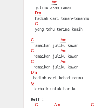
Am
  julimu akan ramai

Dm
  hadiah dari teman-temanmu

G
  yang tahu terima kasih

C
Am
C
Am
C
Am
Dm
G
 terbaik untuk hariku

Reff :
C
Am
C