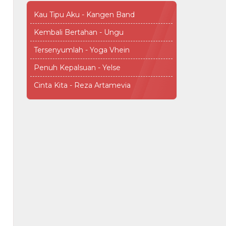
Kau Tipu Aku - Kangen Band
Kembali Bertahan - Ungu
Tersenyumlah - Yoga Vhein
Penuh Kepalsuan - Yelse
Cinta Kita - Reza Artamevia