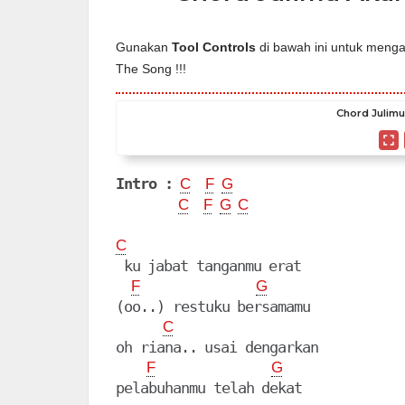
Gunakan
Tool Controls
di bawah ini untuk mengat
The Song !!!
Chord Julimu
Intro :
C
F
G
C
F
G
C
C
 ku jabat tanganmu erat

F
G
(oo..) restuku bersamamu

C
oh riana.. usai dengarkan

F
G