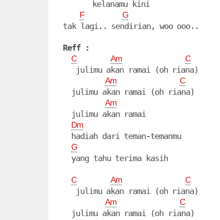
       kelanamu kini

F
G
tak lagi.. sendirian, woo ooo..

Reff :
C
Am
C
   julimu akan ramai (oh riana)

Am
C
  julimu akan ramai (oh riana)

Am
  julimu akan ramai

Dm
  hadiah dari teman-temanmu

G
  yang tahu terima kasih

C
Am
C
   julimu akan ramai (oh riana)

Am
C
  julimu akan ramai (oh riana)
