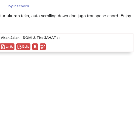
by
Inschord
ur ukuran teks, auto scrolling down dan juga transpose chord. Enjoy
 Akan Jalan - ROMI & The JAHATs :
Lirik
Edit