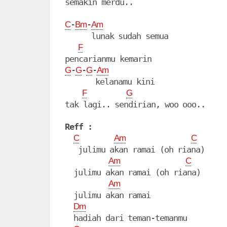
semakin merdu..

-
-
C
Bm
Am
      lunak sudah semua

F
-
-
-
G
G
G
Am
       kelanamu kini

F
G
tak lagi.. sendirian, woo ooo..

Reff :
C
Am
C
   julimu akan ramai (oh riana)

Am
C
  julimu akan ramai (oh riana)

Am
  julimu akan ramai

Dm
  hadiah dari teman-temanmu
