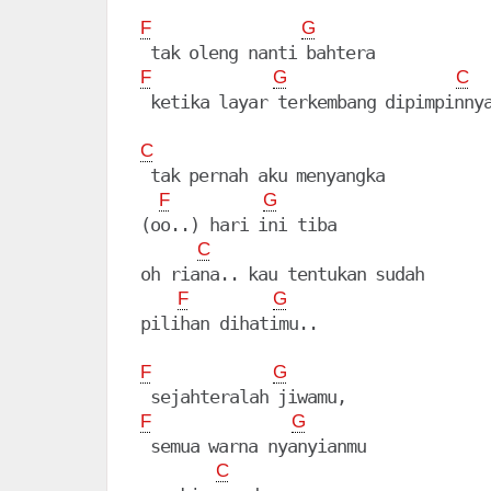
F
G
F
G
C
 ketika layar terkembang dipimpinnya
C
 tak pernah aku menyangka

F
G
(oo..) hari ini tiba

C
oh riana.. kau tentukan sudah

F
G
pilihan dihatimu..

F
G
F
G
 semua warna nyanyianmu

C