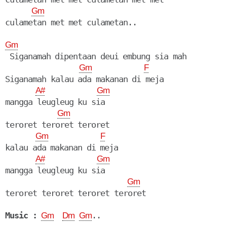
Gm
culametan met met culametan..

Gm
 Siganamah dipentaan deui embung sia mah

Gm
F
Siganamah kalau ada makanan di meja

A#
Gm
mangga leugleug ku sia

Gm
teroret teroret teroret

Gm
F
kalau ada makanan di meja

A#
Gm
mangga leugleug ku sia

Gm
teroret teroret teroret teroret

Music :
..

Gm
Dm
Gm