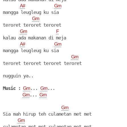
A#
Gm
mangga leugleug ku sia

Gm
teroret teroret teroret

Gm
F
kalau ada makanan di meja

A#
Gm
mangga leugleug ku sia

Gm
teroret teroret teroret teroret

nugguin ya..

Music :
... 
...

Gm
Gm
... 
Gm
Gm
Gm
Sia mah hirup teh culametan met met

Gm
culametan met met culametan met met
