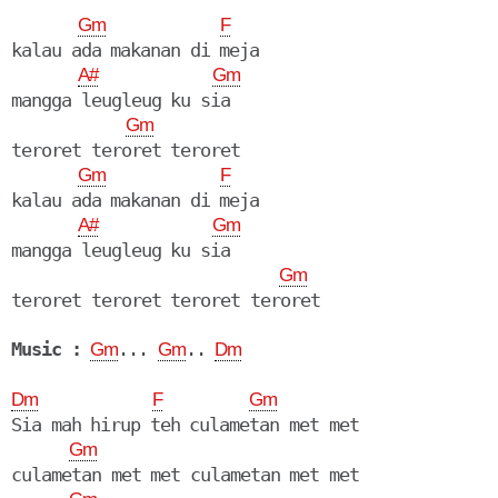
Gm
F
kalau ada makanan di meja

A#
Gm
mangga leugleug ku sia

Gm
teroret teroret teroret

Gm
F
kalau ada makanan di meja

A#
Gm
mangga leugleug ku sia

Gm
teroret teroret teroret teroret

Music :
... 
.. 
Gm
Gm
Dm
Dm
F
Gm
Sia mah hirup teh culametan met met

Gm
culametan met met culametan met met
