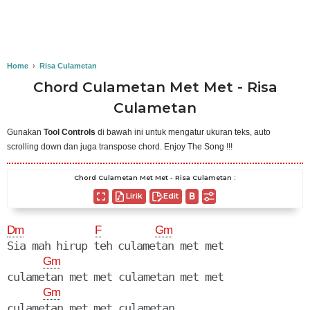
Home
›
Risa Culametan
Chord Culametan Met Met - Risa
Culametan
Gunakan
Tool Controls
di bawah ini untuk mengatur ukuran teks, auto
scrolling down dan juga transpose chord. Enjoy The Song !!!
Chord Culametan Met Met - Risa Culametan :
Lirik
Edit
Dm
F
Gm
Sia mah hirup teh culametan met met

Gm
culametan met met culametan met met

Gm