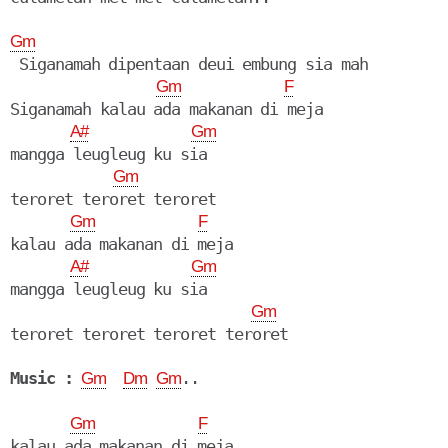
Gm
 Siganamah dipentaan deui embung sia mah

Gm
F
Siganamah kalau ada makanan di meja

A#
Gm
mangga leugleug ku sia

Gm
teroret teroret teroret

Gm
F
kalau ada makanan di meja

A#
Gm
mangga leugleug ku sia

Gm
teroret teroret teroret teroret

Music :
..

Gm
Dm
Gm
Gm
F
kalau ada makanan di meja
