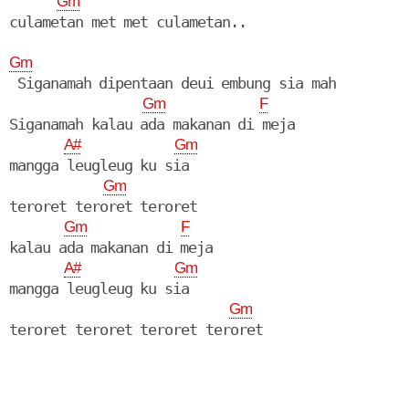
Gm
culametan met met culametan..

Gm
 Siganamah dipentaan deui embung sia mah

Gm
F
Siganamah kalau ada makanan di meja

A#
Gm
mangga leugleug ku sia

Gm
teroret teroret teroret

Gm
F
kalau ada makanan di meja

A#
Gm
mangga leugleug ku sia

Gm