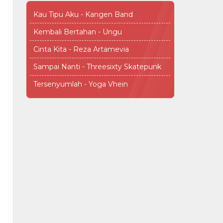
Kau Tipu Aku - Kangen Band
Kembali Bertahan - Ungu
Cinta Kita - Reza Artamevia
Sampai Nanti - Threesixty Skatepunk
Tersenyumlah - Yoga Vhein