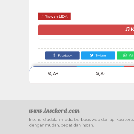
Ridwan LIDA
K
Facebook
Twitter
Wh
A+
A-
www.inschord.com
Inschord adalah media berbasis web dan aplikasi terba
dengan mudah, cepat dan instan.