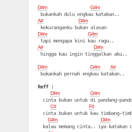
D#m
G#m
A#
D#m
D#m
G#m
A#
D#m
 hingga kau ingin tinggalkan aku..

D#m
G#m
A#
 bukankah pernah engkau katakan..

Reff :
D#m
G#m
  cinta bukan untuk di pandang-panda
C#
F#
  cinta bukan untuk kau timbang-timb
G#m
D#m
  kalau memang cinta.. iya katakan c