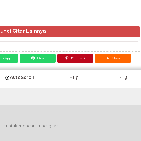
unci Gitar Lainnya :
atsApp
Line
Pinterest
More
AutoScroll
+1
-1
ik untuk mencari kunci gitar