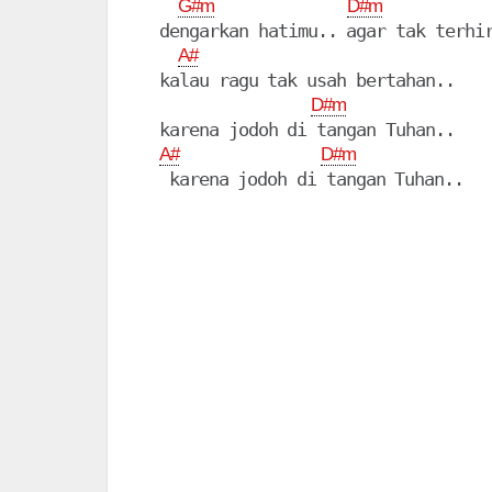
G#m
D#m
  dengarkan hatimu.. agar tak terhir
A#
  kalau ragu tak usah bertahan..

D#m
  karena jodoh di tangan Tuhan..

A#
D#m