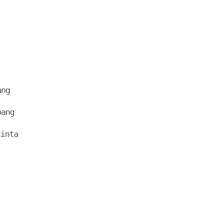
ng

ang

inta
