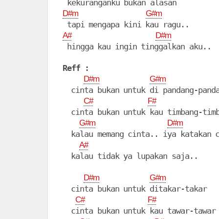
D#m
G#m
A#
D#m
 hingga kau ingin tinggalkan aku..

Reff :
D#m
G#m
  cinta bukan untuk di pandang-panda
C#
F#
  cinta bukan untuk kau timbang-timb
G#m
D#m
  kalau memang cinta.. iya katakan c
A#
  kalau tidak ya lupakan saja..

D#m
G#m
  cinta bukan untuk ditakar-takar

C#
F#
  cinta bukan untuk kau tawar-tawar
