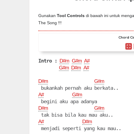
Gunakan
Tool Controls
di bawah ini untuk mengat
The Song !!!
Chord Ci
Intro :
D#m
G#m
A#
G#m
D#m
A#
D#m
G#m
A#
G#m
D#m
G#m
A#
D#m