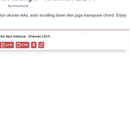
by
Inschord
ur ukuran teks, auto scrolling down dan juga transpose chord. Enjoy
nta Apa Adanya - Ridwan LIDA :
Lirik
Edit