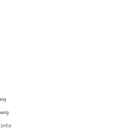
ng

ang

inta
