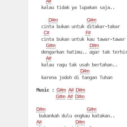
A#
  kalau tidak ya lupakan saja..

D#m
G#m
  cinta bukan untuk ditakar-takar

C#
F#
  cinta bukan untuk kau tawar-tawar

G#m
D#m
  dengarkan hatimu.. agar tak terhir
A#
  kalau ragu tak usah bertahan..

D#m
  karena jodoh di tangan Tuhan

Music :
G#m
A#
D#m
G#m
A#
D#m
D#m
G#m
A#
D#m