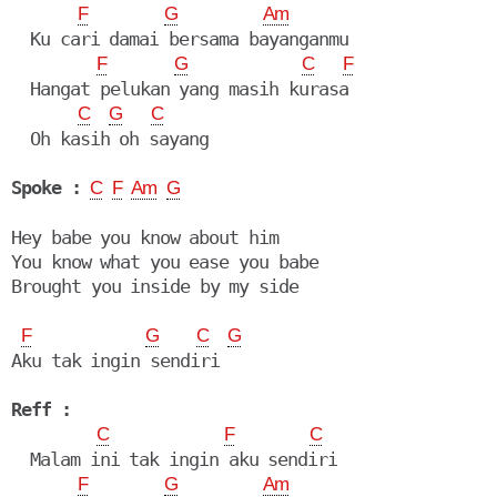
F
G
Am
  Ku cari damai bersama bayanganmu

F
G
C
F
  Hangat pelukan yang masih kurasa

C
G
C
  Oh kasih oh sayang

Spoke :
C
F
Am
G
Hey babe you know about him

You know what you ease you babe

Brought you inside by my side

F
G
C
G
Aku tak ingin sendiri

Reff :
C
F
C
  Malam ini tak ingin aku sendiri

F
G
Am