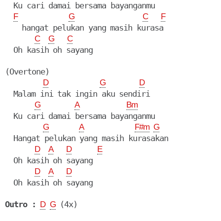
  Ku cari damai bersama bayanganmu

F
G
C
F
    hangat pelukan yang masih kurasa

C
G
C
  Oh kasih oh sayang

(Overtone)

D
G
D
  Malam ini tak ingin aku sendiri

G
A
Bm
  Ku cari damai bersama bayanganmu

G
A
F#m
G
  Hangat pelukan yang masih kurasakan

D
A
D
E
  Oh kasih oh sayang

D
A
D
  Oh kasih oh sayang

Outro :
D
G