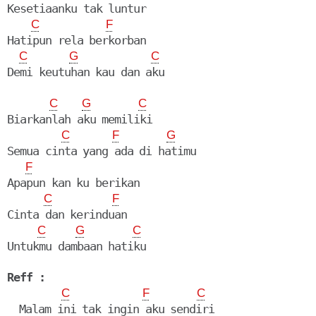
Kesetiaanku tak luntur

C
F
Hatipun rela berkorban

C
G
C
C
G
C
Biarkanlah aku memiliki

C
F
G
Semua cinta yang ada di hatimu

F
Apapun kan ku berikan

C
F
Cinta dan kerinduan

C
G
C
Untukmu dambaan hatiku

Reff :
C
F
C
  Malam ini tak ingin aku sendiri
