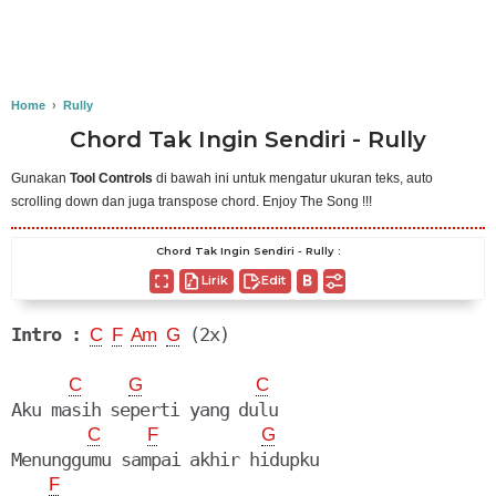
Home
›
Rully
Chord Tak Ingin Sendiri - Rully
Gunakan
Tool Controls
di bawah ini untuk mengatur ukuran teks, auto
scrolling down dan juga transpose chord. Enjoy The Song !!!
Chord Tak Ingin Sendiri - Rully :
Lirik
Edit
Intro :
 (2x)

C
F
Am
G
C
G
C
Aku masih seperti yang dulu

C
F
G
Menunggumu sampai akhir hidupku

F