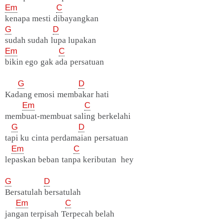
Em
C
kenapa mesti dibayangkan
G
D
sudah sudah lupa lupakan
Em
C
bikin ego gak ada persatuan
G
D
Kadang emosi membakar hati
Em
C
membuat-membuat saling berkelahi
G
D
tapi ku cinta perdamaian persatuan
Em
C
lepaskan beban tanpa keributan hey
G
D
Bersatulah bersatulah
Em
C
jangan terpisah Terpecah belah