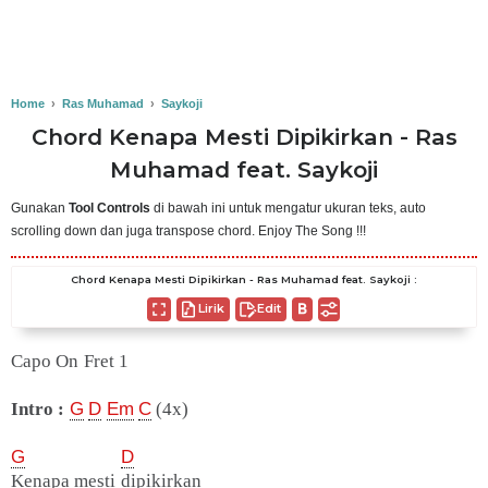
Home
›
Ras Muhamad
›
Saykoji
Chord Kenapa Mesti Dipikirkan - Ras
Muhamad feat. Saykoji
Gunakan
Tool Controls
di bawah ini untuk mengatur ukuran teks, auto
scrolling down dan juga transpose chord. Enjoy The Song !!!
Chord Kenapa Mesti Dipikirkan - Ras Muhamad feat. Saykoji :
Lirik
Edit
Capo On Fret 1
Intro :
G
D
Em
C
(4x)
G
D
Kenapa mesti dipikirkan