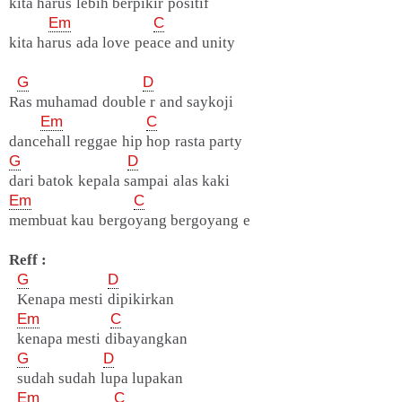
kita harus lebih berpikir positif
Em
C
kita harus ada love peace and unity
G
D
Ras muhamad double r and saykoji
Em
C
dancehall reggae hip hop rasta party
G
D
dari batok kepala sampai alas kaki
Em
C
membuat kau bergoyang bergoyang e
Reff :
G
D
Kenapa mesti dipikirkan
Em
C
kenapa mesti dibayangkan
G
D
sudah sudah lupa lupakan
Em
C