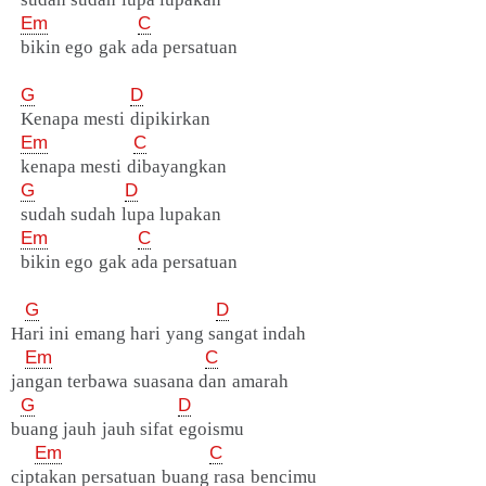
Em
C
bikin ego gak ada persatuan
G
D
Kenapa mesti dipikirkan
Em
C
kenapa mesti dibayangkan
G
D
sudah sudah lupa lupakan
Em
C
bikin ego gak ada persatuan
G
D
Hari ini emang hari yang sangat indah
Em
C
jangan terbawa suasana dan amarah
G
D
buang jauh jauh sifat egoismu
Em
C
ciptakan persatuan buang rasa bencimu