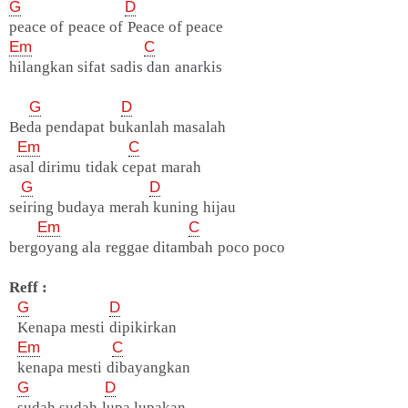
G
D
peace of peace of Peace of peace
Em
C
hilangkan sifat sadis dan anarkis
G
D
Beda pendapat bukanlah masalah
Em
C
asal dirimu tidak cepat marah
G
D
seiring budaya merah kuning hijau
Em
C
bergoyang ala reggae ditambah poco poco
Reff :
G
D
Kenapa mesti dipikirkan
Em
C
kenapa mesti dibayangkan
G
D
sudah sudah lupa lupakan