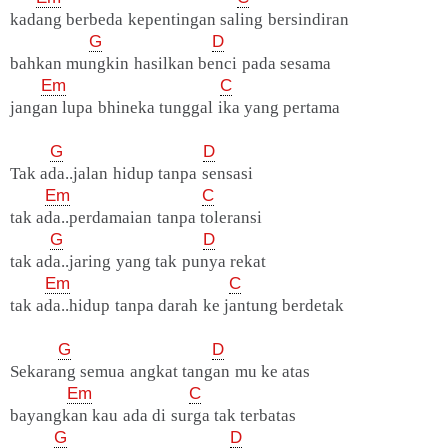
kadang berbeda kepentingan saling bersindiran
G
D
bahkan mungkin hasilkan benci pada sesama
Em
C
jangan lupa bhineka tunggal ika yang pertama
G
D
Tak ada..jalan hidup tanpa sensasi
Em
C
tak ada..perdamaian tanpa toleransi
G
D
tak ada..jaring yang tak punya rekat
Em
C
tak ada..hidup tanpa darah ke jantung berdetak
G
D
Sekarang semua angkat tangan mu ke atas
Em
C
bayangkan kau ada di surga tak terbatas
G
D