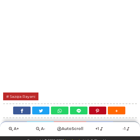
Sazqia Rayani
A+
A-
AutoScroll
+1
-1