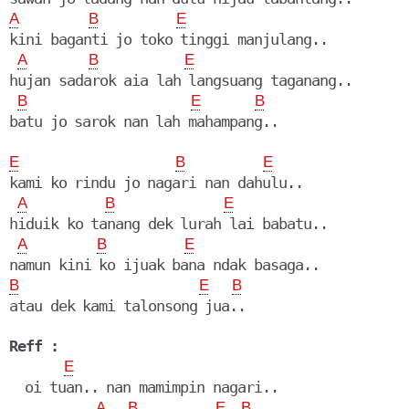
A
B
E
kini baganti jo toko tinggi manjulang..

A
B
E
hujan sadarok aia lah langsuang taganang..

B
E
B
E
B
E
kami ko rindu jo nagari nan dahulu..

A
B
E
hiduik ko tanang dek lurah lai babatu..

A
B
E
B
E
B
atau dek kami talonsong jua..

Reff :
E
  oi tuan.. nan mamimpin nagari..

A
B
E
B