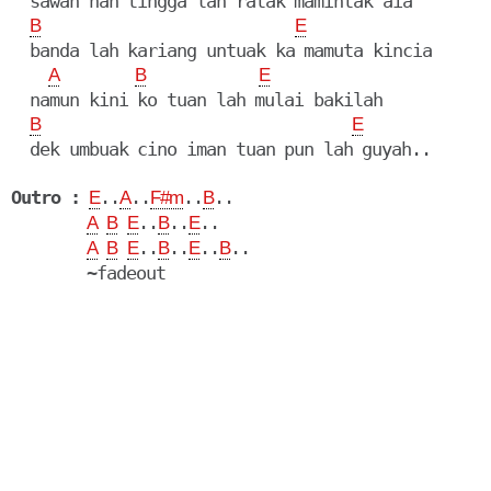
  sawah nan tingga lah ratak mamintak aia

B
E
  banda lah kariang untuak ka mamuta kincia

A
B
E
  namun kini ko tuan lah mulai bakilah

B
E
  dek umbuak cino iman tuan pun lah guyah..

Outro :
..
..
..
..

E
A
F#m
B
..
..
..

A
B
E
B
E
..
..
..
..

A
B
E
B
E
B