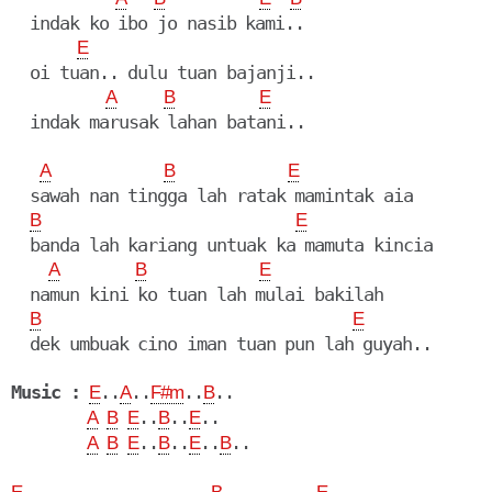
  indak ko ibo jo nasib kami..

E
  oi tuan.. dulu tuan bajanji..

A
B
E
  indak marusak lahan batani..

A
B
E
  sawah nan tingga lah ratak mamintak aia

B
E
  banda lah kariang untuak ka mamuta kincia

A
B
E
  namun kini ko tuan lah mulai bakilah

B
E
  dek umbuak cino iman tuan pun lah guyah..

Music :
..
..
..
..

E
A
F#m
B
..
..
..

A
B
E
B
E
..
..
..
..

A
B
E
B
E
B