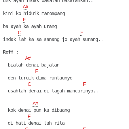
dek ayah indak basalah basalahkan..

A#
kini ko hiduik manompang

F
ba ayah ka ayah urang

C
F
indak lah ka sa sanang jo ayah surang..

Reff :
A#
  bialah denai bajalan

F
  den turuik dima rantaunyo

C
F
  usahlah denai di tagah mancarinyo..

A#
  kok denai pun ka dibuang

F
  di hati denai lah rila
