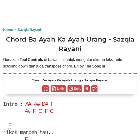
Home
›
Sazqia Rayani
Chord Ba Ayah Ka Ayah Urang - Sazqia
Rayani
Gunakan
Tool Controls
di bawah ini untuk mengatur ukuran teks, auto
scrolling down dan juga transpose chord. Enjoy The Song !!!
Chord Ba Ayah Ka Ayah Urang - Sazqia Rayani :
Lirik
Edit
Intro :
A#
A#
D#
F
A#
F
C
F
C
F
jikok mandeh tau..

F