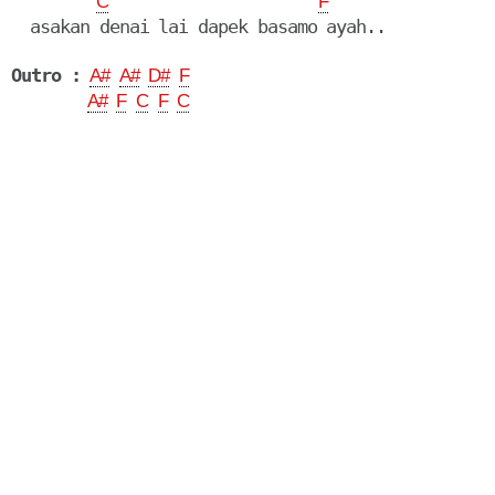
C
F
  asakan denai lai dapek basamo ayah..

Outro :
A#
A#
D#
F
A#
F
C
F
C