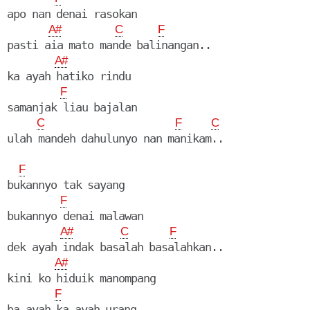
apo nan denai rasokan

A#
C
F
pasti aia mato mande balinangan..

A#
ka ayah hatiko rindu

F
samanjak liau bajalan

C
F
C
F
bukannyo tak sayang

F
bukannyo denai malawan

A#
C
F
dek ayah indak basalah basalahkan..

A#
kini ko hiduik manompang

F
ba ayah ka ayah urang
