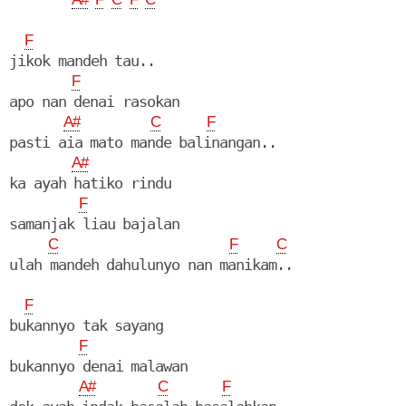
F
jikok mandeh tau..

F
apo nan denai rasokan

A#
C
F
pasti aia mato mande balinangan..

A#
ka ayah hatiko rindu

F
samanjak liau bajalan

C
F
C
ulah mandeh dahulunyo nan manikam..

F
bukannyo tak sayang

F
bukannyo denai malawan

A#
C
F