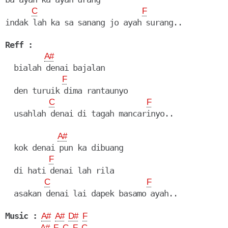
C
F
indak lah ka sa sanang jo ayah surang..

Reff :
A#
  bialah denai bajalan

F
  den turuik dima rantaunyo

C
F
  usahlah denai di tagah mancarinyo..

A#
  kok denai pun ka dibuang

F
  di hati denai lah rila

C
F
  asakan denai lai dapek basamo ayah..

Music :
A#
A#
D#
F
A#
F
C
F
C