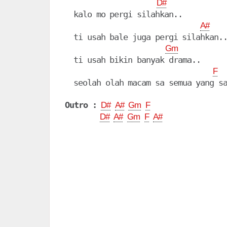
D#
  kalo mo pergi silahkan..

A#
  ti usah bale juga pergi silahkan..
Gm
  ti usah bikin banyak drama..

F
  seolah olah macam sa semua yang sa
Outro :
D#
A#
Gm
F
D#
A#
Gm
F
A#