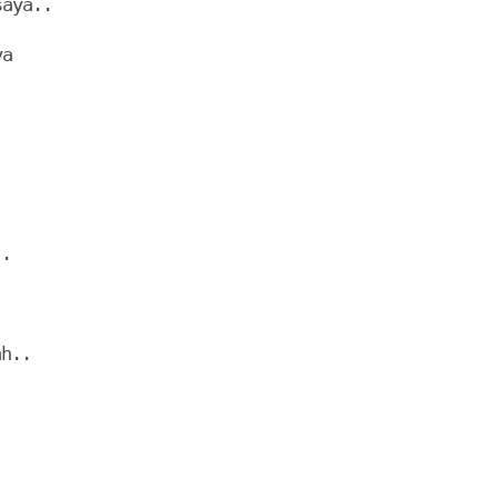
.

h..


