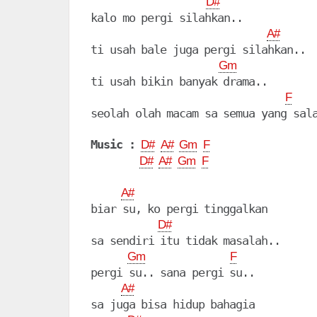
D#
kalo mo pergi silahkan..

A#
ti usah bale juga pergi silahkan..

Gm
ti usah bikin banyak drama..

F
seolah olah macam sa semua yang sala
Music :
D#
A#
Gm
F
D#
A#
Gm
F
A#
biar su, ko pergi tinggalkan

D#
sa sendiri itu tidak masalah..

Gm
F
pergi su.. sana pergi su..

A#
sa juga bisa hidup bahagia
