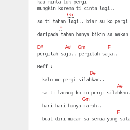
kau minta tuk pergi

mungkin karena ti cinta lagi..

Gm
sa ti tahan lagi.. biar su ko pergi

F
daripada tahan hanya bikin sa makan 
D#
A#
Gm
F
pergilah saja.. pergilah saja..

Reff :
D#
  kalo mo pergi silahkan..

A#
  sa ti larang ko mo pergi silahkan.
Gm
  hari hari hanya marah..

F
  buat diri macam sa semua yang sala