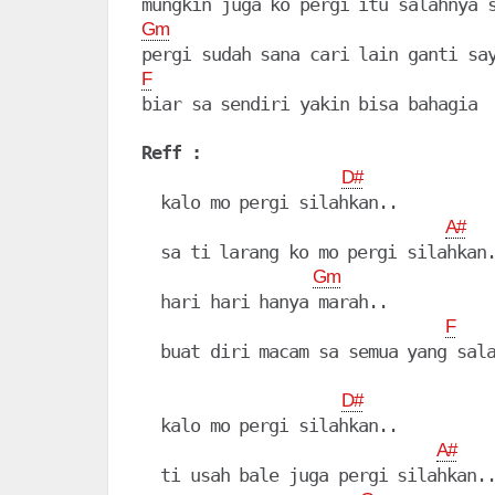
Gm
F
biar sa sendiri yakin bisa bahagia

Reff :
D#
  kalo mo pergi silahkan..

A#
  sa ti larang ko mo pergi silahkan.
Gm
  hari hari hanya marah..

F
  buat diri macam sa semua yang sala
D#
  kalo mo pergi silahkan..

A#
  ti usah bale juga pergi silahkan..