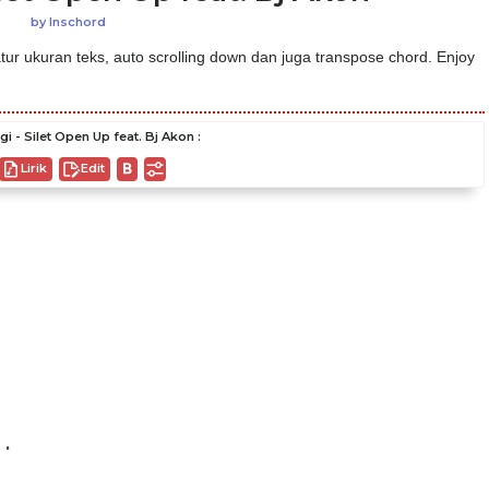
by
Inschord
ur ukuran teks, auto scrolling down dan juga transpose chord. Enjoy
i - Silet Open Up feat. Bj Akon :
Lirik
Edit