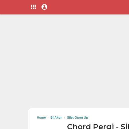
Home
›
Bj Akon
›
Silet Open Up
Chord Pergi - S