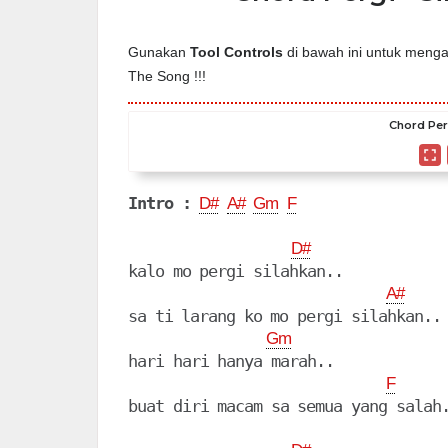
Gunakan
Tool Controls
di bawah ini untuk mengat
The Song !!!
Chord Perg
Intro :
D#
A#
Gm
F
D#
kalo mo pergi silahkan..

A#
sa ti larang ko mo pergi silahkan..

Gm
hari hari hanya marah..

F