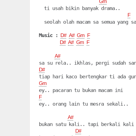
Gm
  ti usah bikin banyak drama..

F
  seolah olah macam sa semua yang sa
Music :
D#
A#
Gm
F
D#
A#
Gm
F
A#
D#
Gm
F
ey.. orang lain tu mesra sekali..

A#
bukan satu kali.. tapi berkali kali

D#