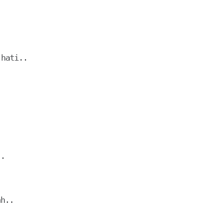
hati..

.

h..
