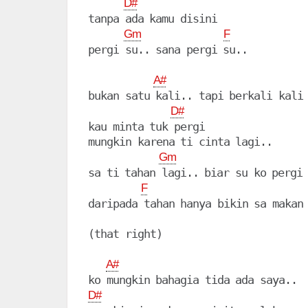
D#
tanpa ada kamu disini

Gm
F
pergi su.. sana pergi su..

A#
bukan satu kali.. tapi berkali kali

D#
kau minta tuk pergi

mungkin karena ti cinta lagi..

Gm
sa ti tahan lagi.. biar su ko pergi

F
daripada tahan hanya bikin sa makan 
(that right)

A#
D#