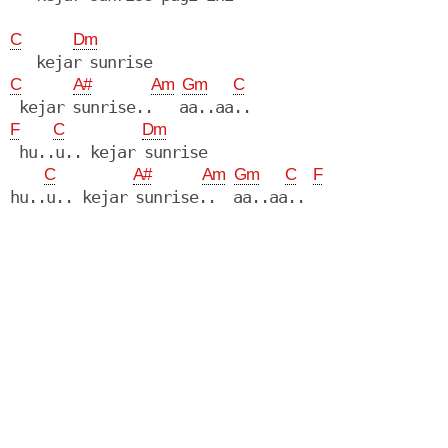
C
Dm
C
A#
Am
Gm
C
F
C
Dm
 hu..u.. kejar sunrise

C
A#
Am
Gm
C
F