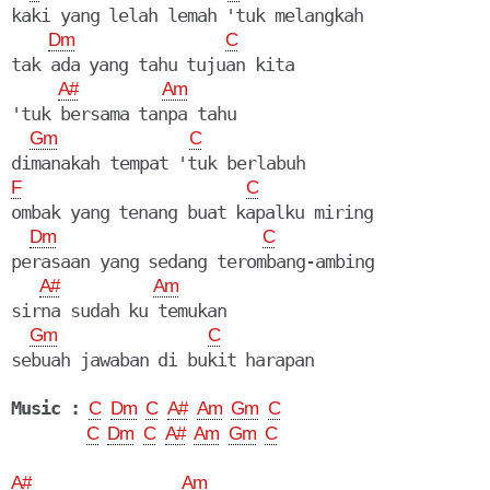
kaki yang lelah lemah 'tuk melangkah

Dm
C
tak ada yang tahu tujuan kita

A#
Am
'tuk bersama tanpa tahu

Gm
C
F
C
ombak yang tenang buat kapalku miring

Dm
C
perasaan yang sedang terombang-ambing

A#
Am
sirna sudah ku temukan

Gm
C
sebuah jawaban di bukit harapan

Music :
C
Dm
C
A#
Am
Gm
C
C
Dm
C
A#
Am
Gm
C
A#
Am