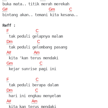
G#
Gm
C
bintang akan.. temani kita kesana..

Reff :
F
C
   tak peduli gelapnya malam

Dm
C
   tak peduli gelombang pasang

A#
Am
   kita 'kan terus mendaki

Gm
C
   kejar sunrise pagi ini

F
C
   tak peduli berapa dalam

Dm
C
   hari ini engkau menyelam

A#
Am
   kita kan terus mendaki
