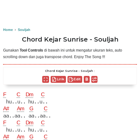
Home
›
Souljah
Chord Kejar Sunrise - Souljah
Gunakan
Tool Controls
di bawah ini untuk mengatur ukuran teks, auto
scrolling down dan juga transpose chord. Enjoy The Song !!!
Chord Kejar Sunrise - Souljah :
Lirik
Edit
F
C
Dm
C
A#
Am
G
C
F
C
Dm
C
A#
Am
G
C