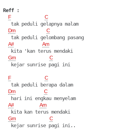
Reff :
F
C
   tak peduli gelapnya malam

Dm
C
   tak peduli gelombang pasang

A#
Am
   kita 'kan terus mendaki

Gm
C
   kejar sunrise pagi ini

F
C
   tak peduli berapa dalam

Dm
C
   hari ini engkau menyelam

A#
Am
   kita kan terus mendaki

Gm
C
   kejar sunrise pagi ini..
