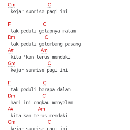
Gm
C
   kejar sunrise pagi ini

F
C
   tak peduli gelapnya malam

Dm
C
   tak peduli gelombang pasang

A#
Am
   kita 'kan terus mendaki

Gm
C
   kejar sunrise pagi ini

F
C
   tak peduli berapa dalam

Dm
C
   hari ini engkau menyelam

A#
Am
   kita kan terus mendaki

Gm
C
   kejar sunrise pagi ini
