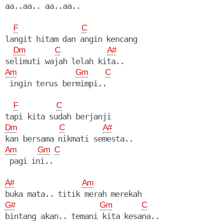
F
C
langit hitam dan angin kencang

Dm
C
A#
Am
Gm
C
 ingin terus bermimpi..

F
C
Dm
C
A#
Am
Gm
C
 pagi ini..

A#
Am
G#
Gm
C
bintang akan.. temani kita kesana..
