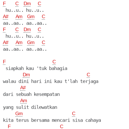
F
C
Dm
C
A#
Am
Gm
C
F
C
Dm
C
A#
Am
Gm
C
aa..aa.. aa..aa..

F
C
 siapkah kau 'tuk bahagia

Dm
C
walau dini hari ini kau t'lah terjaga

A#
dari sebuah kesempatan

Am
yang sulit dilewatkan

Gm
C
kita terus bersama mencari sisa cahaya

F
C