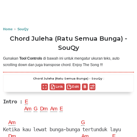
Home
›
SouQy
Chord Juleha (Ratu Semua Bunga) -
SouQy
Gunakan
Tool Controls
di bawah ini untuk mengatur ukuran teks, auto
scrolling down dan juga transpose chord. Enjoy The Song !!!
Chord Juleha (Ratu Semua Bunga) - SouQy :
Lirik
Edit
Intro :
E
Am
G
Dm
Am
E
Am
G
Ketika kau lewat bunga-bunga tertunduk layu

Dm
Am
E