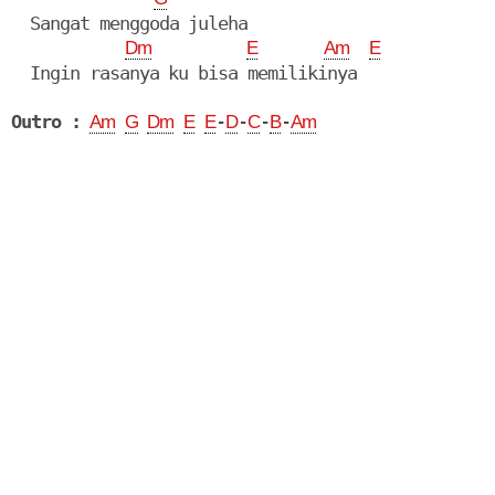
  Sangat menggoda juleha

Dm
E
Am
E
  Ingin rasanya ku bisa memilikinya

Outro :
-
-
-
-
Am
G
Dm
E
E
D
C
B
Am