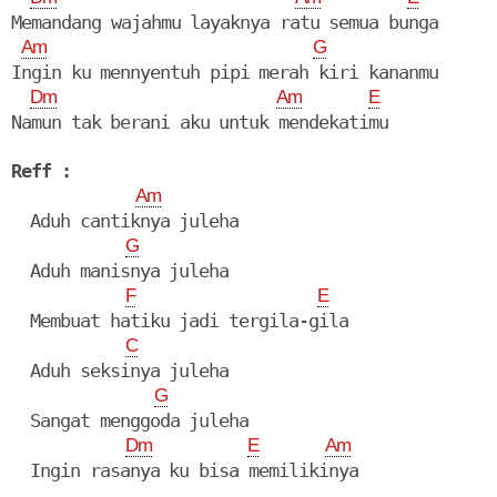
Memandang wajahmu layaknya ratu semua bunga

Am
G
Ingin ku mennyentuh pipi merah kiri kananmu

Dm
Am
E
Reff :
Am
  Aduh cantiknya juleha

G
  Aduh manisnya juleha

F
E
  Membuat hatiku jadi tergila-gila

C
  Aduh seksinya juleha

G
  Sangat menggoda juleha

Dm
E
Am
  Ingin rasanya ku bisa memilikinya
