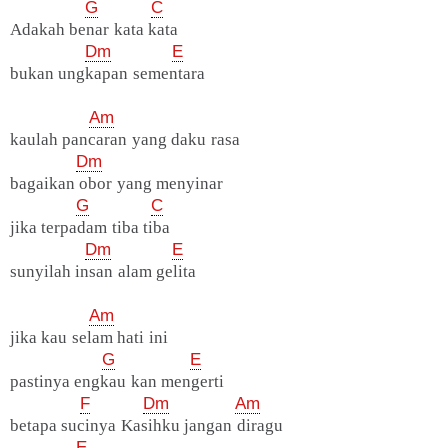
G
C
Adakah benar kata kata
Dm
E
bukan ungkapan sementara
Am
kaulah pancaran yang daku rasa
Dm
bagaikan obor yang menyinar
G
C
jika terpadam tiba tiba
Dm
E
sunyilah insan alam gelita
Am
jika kau selam hati ini
G
E
pastinya engkau kan mengerti
F
Dm
Am
betapa sucinya Kasihku jangan diragu
E