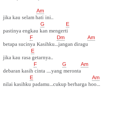
Am
jika kau selam hati ini..
G
E
pastinya engkau kan mengerti
F
Dm
Am
betapa sucinya Kasihku...jangan diragu
E
jika kau rasa getarnya..
F
G
Am
debaran kasih cinta ....yang meronta
E
Am
nilai kasihku padamu...cukup berharga hoo...