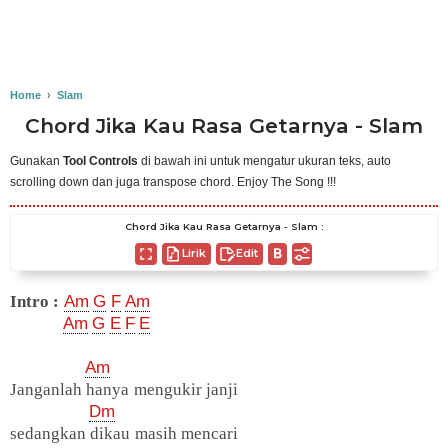
Home
›
Slam
Chord Jika Kau Rasa Getarnya - Slam
Gunakan
Tool Controls
di bawah ini untuk mengatur ukuran teks, auto
scrolling down dan juga transpose chord. Enjoy The Song !!!
Chord Jika Kau Rasa Getarnya - Slam :
Lirik
Edit
Intro :
Am
G
F
Am
Am
G
E
F
E
Am
Janganlah hanya mengukir janji
Dm
sedangkan dikau masih mencari