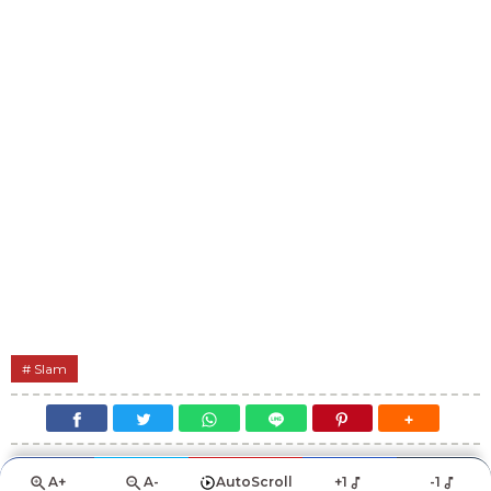
Slam
A+
A-
AutoScroll
+1
-1