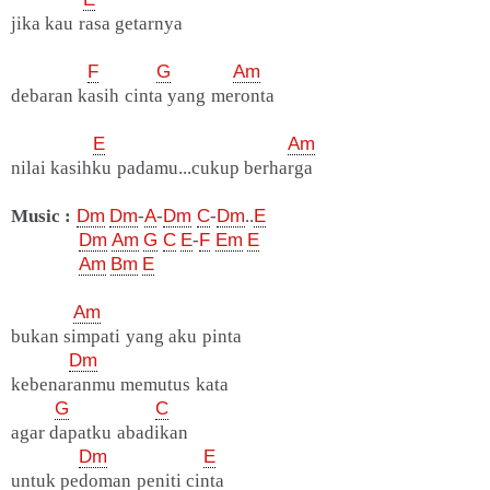
jika kau rasa getarnya
F
G
Am
debaran kasih cinta yang meronta
E
Am
nilai kasihku padamu...cukup berharga
Music :
Dm
Dm
-
A
-
Dm
C
-
Dm
..
E
Dm
Am
G
C
E
-
F
Em
E
Am
Bm
E
Am
bukan simpati yang aku pinta
Dm
kebenaranmu memutus kata
G
C
agar dapatku abadikan
Dm
E
untuk pedoman peniti cinta