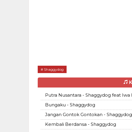
Shaggydog
K
Putra Nusantara - Shaggydog feat Iwa
Bungaku - Shaggydog
Jangan Gontok Gontokan - Shaggydog
Kembali Berdansa - Shaggydog