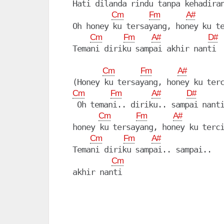
  Hati dilanda rindu tanpa kehadiran
Cm
Fm
A#
  Oh honey ku tersayang, honey ku te
Cm
Fm
A#
D#
  Temani diriku sampai akhir nanti

Cm
Fm
A#
  (Honey ku tersayang, honey ku terc
Cm
Fm
A#
D#
   Oh temani.. diriku.. sampai nanti
Cm
Fm
A#
  honey ku tersayang, honey ku terci
Cm
Fm
A#
  Temani diriku sampai.. sampai..

Cm