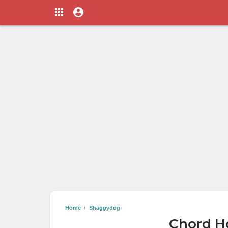
Home
›
Shaggydog
Chord H