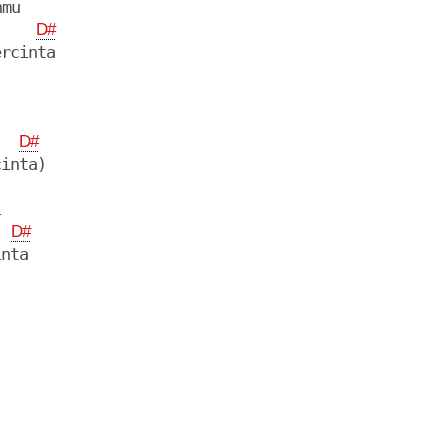
mu

D#
rcinta

D#
inta)



D#
nta
