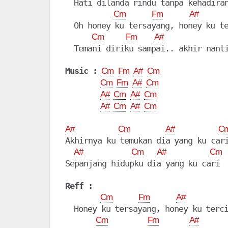
  Hati dilanda rindu tanpa kehadiran
Cm
Fm
A#
  Oh honey ku tersayang, honey ku te
Cm
Fm
A#
  Temani diriku sampai.. akhir nanti
Music :
Cm
Fm
A#
Cm
Cm
Fm
A#
Cm
A#
Cm
A#
Cm
A#
Cm
A#
Cm
A#
Cm
A#
C
Akhirnya ku temukan dia yang ku cari
A#
Cm
A#
Cm
Sepanjang hidupku dia yang ku cari

Reff :
Cm
Fm
A#
  Honey ku tersayang, honey ku terci
Cm
Fm
A#