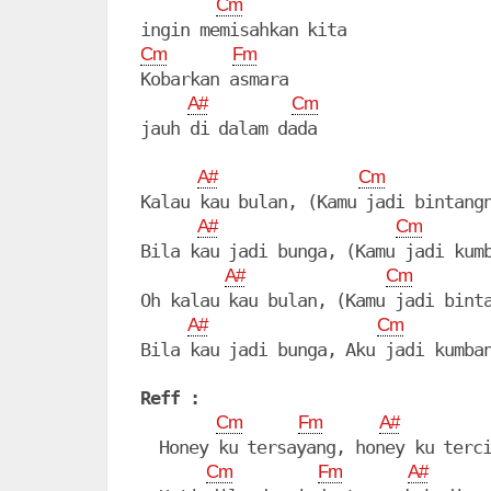
Cm
Cm
Fm
Kobarkan asmara

A#
Cm
jauh di dalam dada

A#
Cm
Kalau kau bulan, (Kamu jadi bintangn
A#
Cm
Bila kau jadi bunga, (Kamu jadi kumb
A#
Cm
Oh kalau kau bulan, (Kamu jadi binta
A#
Cm
Bila kau jadi bunga, Aku jadi kumban
Reff :
Cm
Fm
A#
  Honey ku tersayang, honey ku terci
Cm
Fm
A#