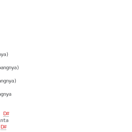
ya)

angnya)

ngnya)

gnya

D#
nta

D#