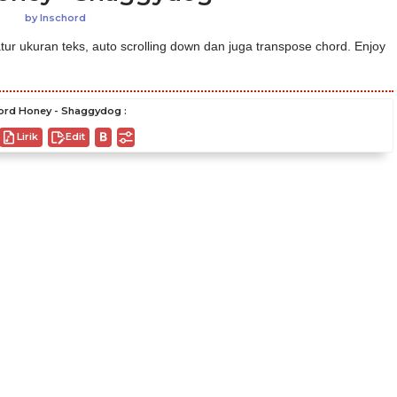
by
Inschord
ur ukuran teks, auto scrolling down dan juga transpose chord. Enjoy
ord Honey - Shaggydog :
Lirik
Edit