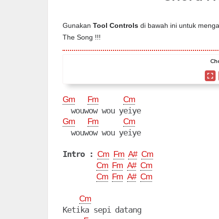
Gunakan
Tool Controls
di bawah ini untuk mengat
The Song !!!
Ch
Gm
Fm
Cm
Gm
Fm
Cm
  wouwow wou yeiye

Intro :
Cm
Fm
A#
Cm
Cm
Fm
A#
Cm
Cm
Fm
A#
Cm
Cm
Ketika sepi datang
