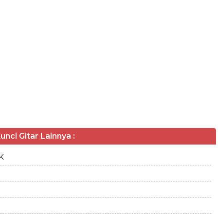
unci Gitar Lainnya :
 K