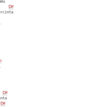
mu

D#
rcinta



m


D#
nta

D#