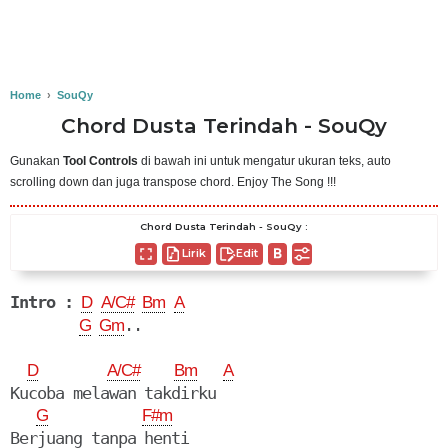
Home
›
SouQy
Chord Dusta Terindah - SouQy
Gunakan
Tool Controls
di bawah ini untuk mengatur ukuran teks, auto
scrolling down dan juga transpose chord. Enjoy The Song !!!
Chord Dusta Terindah - SouQy :
Lirik
Edit
Intro :
D
A/C#
Bm
A
..

G
Gm
D
A/C#
Bm
A
Kucoba melawan takdirku

G
F#m
Berjuang tanpa henti
