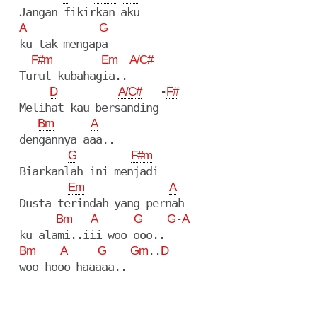
  Jangan fikirkan aku

A
G
  ku tak mengapa

F#m
Em
A/C#
  Turut kubahagia..

   -
D
A/C#
F#
  Melihat kau bersanding

Bm
A
  dengannya aaa..

G
F#m
  Biarkanlah ini menjadi

Em
A
  Dusta terindah yang pernah

-
Bm
A
G
G
A
  ku alami..iii woo ooo..

..
Bm
A
G
Gm
D