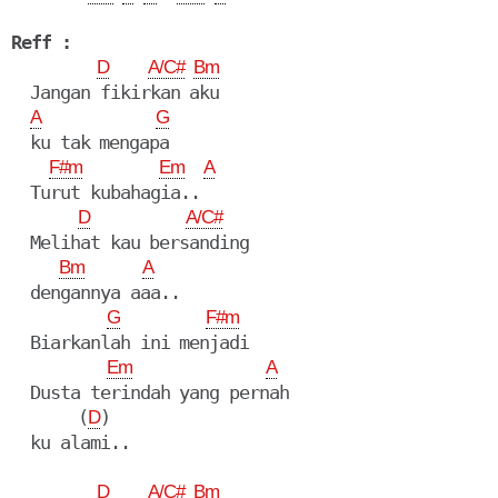
Reff :
D
A/C#
Bm
  Jangan fikirkan aku

A
G
  ku tak mengapa

F#m
Em
A
  Turut kubahagia..

D
A/C#
  Melihat kau bersanding

Bm
A
  dengannya aaa..

G
F#m
  Biarkanlah ini menjadi

Em
A
  Dusta terindah yang pernah

       (
)

D
  ku alami..

D
A/C#
Bm