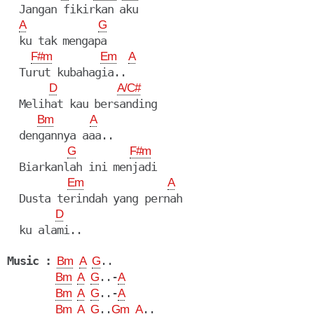
  Jangan fikirkan aku

A
G
  ku tak mengapa

F#m
Em
A
  Turut kubahagia..

D
A/C#
  Melihat kau bersanding

Bm
A
  dengannya aaa..

G
F#m
  Biarkanlah ini menjadi

Em
A
  Dusta terindah yang pernah

D
  ku alami..

Music :
..

Bm
A
G
..-
Bm
A
G
A
..-
Bm
A
G
A
..
..

Bm
A
G
Gm
A