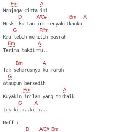
Em
A
Menjaga cinta ini

D
A/C#
Bm
A
Meski ku tau ini menyakitkanku

G
F#m
Kau lebih memilih pasrah

Em
A
Bm
A
Tak seharusnya ku marah

G
ataupun bersedih

Bm
A
Kuyakin inilah yang terbaik

G
A
tuk kita..kita...

Reff :
D
A/C#
Bm