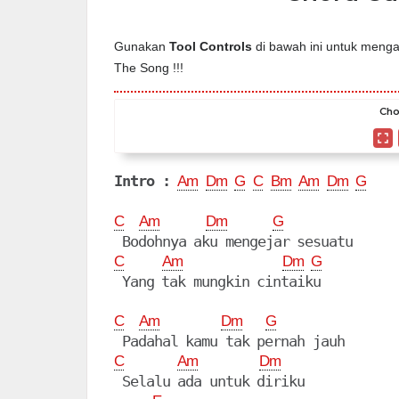
Gunakan
Tool Controls
di bawah ini untuk mengat
The Song !!!
Cho
Intro :
Am
Dm
G
C
Bm
Am
Dm
G
C
Am
Dm
G
C
Am
Dm
G
C
Am
Dm
G
C
Am
Dm
 Selalu ada untuk diriku
