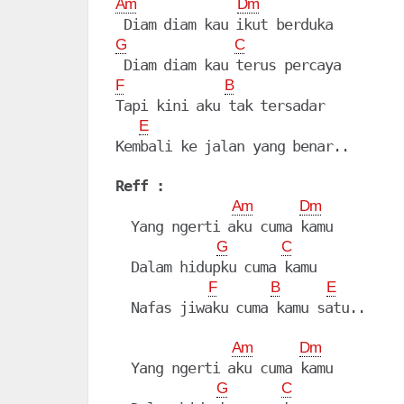
Am
Dm
G
C
F
B
Tapi kini aku tak tersadar

E
Kembali ke jalan yang benar..

Reff :
Am
Dm
  Yang ngerti aku cuma kamu

G
C
  Dalam hidupku cuma kamu

F
B
E
  Nafas jiwaku cuma kamu satu..

Am
Dm
  Yang ngerti aku cuma kamu

G
C