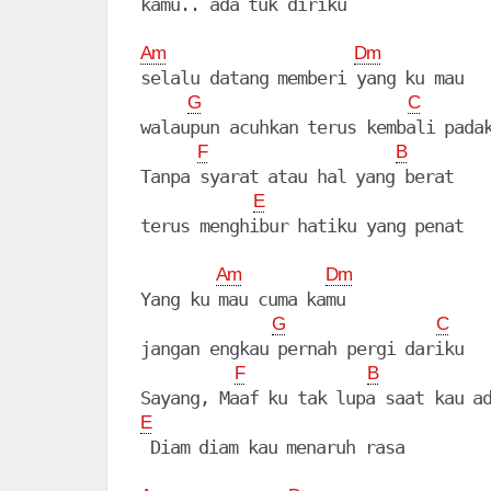
kamu.. ada tuk diriku

Am
Dm
selalu datang memberi yang ku mau

G
C
walaupun acuhkan terus kembali padak
F
B
Tanpa syarat atau hal yang berat

E
terus menghibur hatiku yang penat

Am
Dm
Yang ku mau cuma kamu

G
C
jangan engkau pernah pergi dariku

F
B
E
 Diam diam kau menaruh rasa
