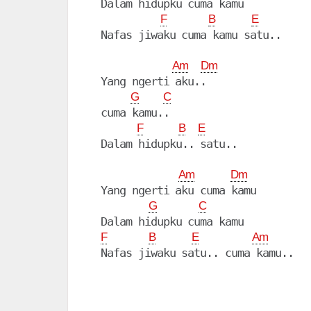
  Dalam hidupku cuma kamu

F
B
E
  Nafas jiwaku cuma kamu satu..

Am
Dm
  Yang ngerti aku..

G
C
  cuma kamu..

F
B
E
  Dalam hidupku.. satu..

Am
Dm
  Yang ngerti aku cuma kamu

G
C
  Dalam hidupku cuma kamu

F
B
E
Am