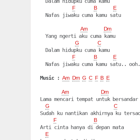
  Dalam hidupku cuma kamu

F
B
E
  Nafas jiwaku cuma kamu satu

Am
Dm
  Yang ngerti aku cuma kamu

G
C
  Dalam hidupku cuma kamu

F
B
E
  Nafas jiwaku cuma kamu satu.. ooh.
Music :
Am
Dm
G
C
F
B
E
Am
Dm
Lama mencari tempat untuk bersandar

G
C
Sudah ku nantikan akhirnya ku tersad
F
B
Arti cinta hanya di depan mata

E