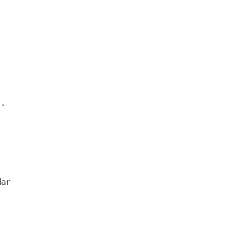
.

ar
