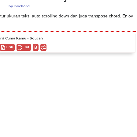
by
Inschord
ur ukuran teks, auto scrolling down dan juga transpose chord. Enjoy
rd Cuma Kamu - Souljah :
Lirik
Edit