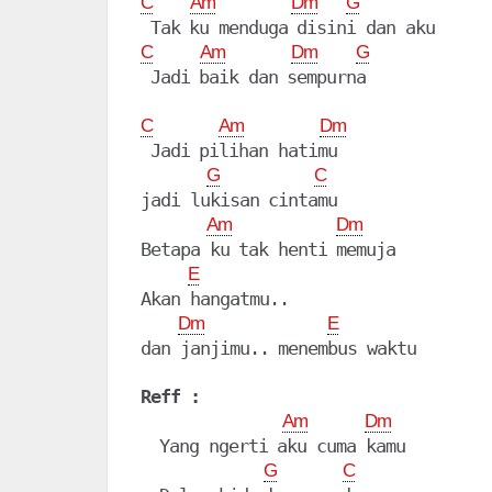
C
Am
Dm
G
C
Am
Dm
G
 Jadi baik dan sempurna

C
Am
Dm
 Jadi pilihan hatimu 

G
C
jadi lukisan cintamu

Am
Dm
Betapa ku tak henti memuja

E
Akan hangatmu..

Dm
E
dan janjimu.. menembus waktu

Reff :
Am
Dm
  Yang ngerti aku cuma kamu

G
C