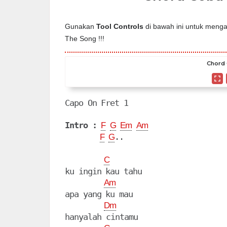
Gunakan
Tool Controls
di bawah ini untuk mengat
The Song !!!
Chord 
Capo On Fret 1

Intro :
F
G
Em
Am
..

F
G
C
ku ingin kau tahu

Am
apa yang ku mau

Dm
hanyalah cintamu
