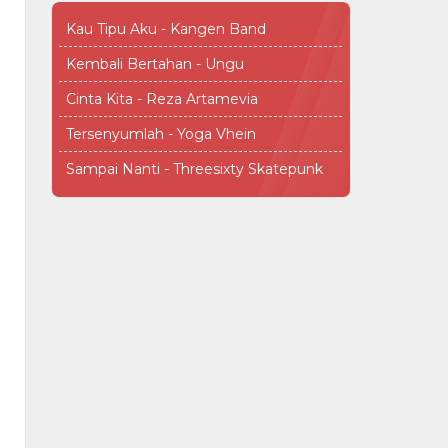
Kau Tipu Aku - Kangen Band
Kembali Bertahan - Ungu
Cinta Kita - Reza Artamevia
Tersenyumlah - Yoga Vhein
Sampai Nanti - Threesixty Skatepunk