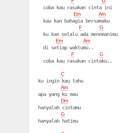
F
G
  coba kau rasakan cinta ini

Em
Am
  kau kan bahagia bersamaku

F
G
  ku kan selalu ada menemanimu

Em
Am
  di setiap waktumu..

F
G
  coba kau rasakan cintaku..

C
ku ingin kau tahu

Am
apa yang ku mau

Dm
hanyalah cintamu

G
hanyalah hatimu
