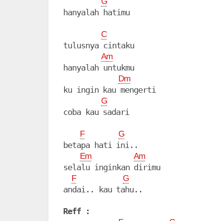
G
C
tulusnya cintaku

Am
hanyalah untukmu

Dm
ku ingin kau mengerti

G
coba kau sadari

F
G
betapa hati ini..

Em
Am
selalu inginkan dirimu

F
G
andai.. kau tahu..

Reff :