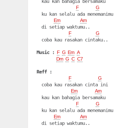
  kau kan bahagia bersamaku

F
G
  ku kan selalu ada menemanimu

Em
Am
  di setiap waktumu..

F
G
  coba kau rasakan cintaku..

Music :
F
G
Em
A
Dm
G
C
C7
Reff :
F
G
  coba kau rasakan cinta ini

Em
Am
  kau kan bahagia bersamaku

F
G
  ku kan selalu ada menemanimu

Em
Am
  di setiap waktumu..
