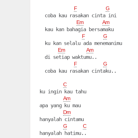
F
G
  coba kau rasakan cinta ini

Em
Am
  kau kan bahagia bersamaku

F
G
  ku kan selalu ada menemanimu

Em
Am
  di setiap waktumu..

F
G
  coba kau rasakan cintaku..

C
ku ingin kau tahu

Am
apa yang ku mau

Dm
hanyalah cintamu

G
C