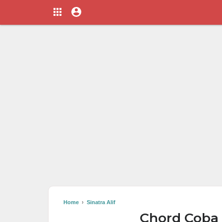
Home
›
Sinatra Alif
Chord Coba R