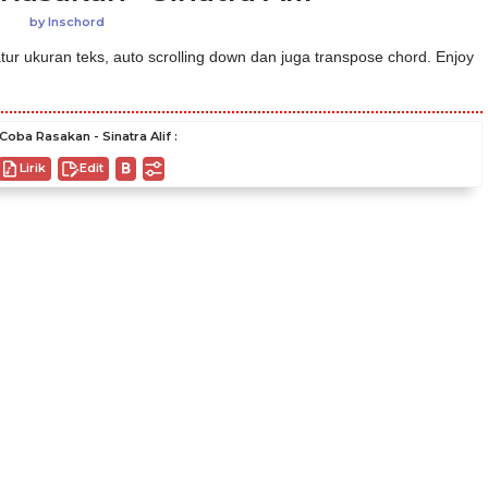
by
Inschord
ur ukuran teks, auto scrolling down dan juga transpose chord. Enjoy
Coba Rasakan - Sinatra Alif :
Lirik
Edit