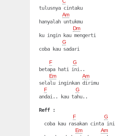
C
tulusnya cintaku

Am
hanyalah untukmu

Dm
ku ingin kau mengerti

G
coba kau sadari

F
G
betapa hati ini..

Em
Am
selalu inginkan dirimu

F
G
andai.. kau tahu..

Reff :
F
G
  coba kau rasakan cinta ini

Em
Am