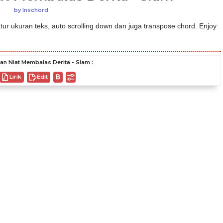
by
Inschord
ur ukuran teks, auto scrolling down dan juga transpose chord. Enjoy
n Niat Membalas Derita - Slam :
Lirik
Edit