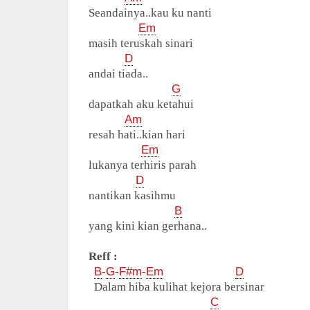
Seandainya..kau ku nanti
Em
masih teruskah sinari
D
andai tiada..
G
dapatkah aku ketahui
Am
resah hati..kian hari
Em
lukanya terhiris parah
D
nantikan kasihmu
B
yang kini kian gerhana..
Reff :
B
-
G
-
F#m
-
Em
D
Dalam hiba kulihat kejora bersinar
C