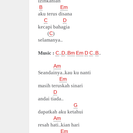
Izinkanlah
B
Em
aku terus disana
C
D
kecapi bahagia
(
C
)
selamanya..
Music :
C
..
D
..
Bm
Em
D
C
..
B
..
Am
Seandainya..kau ku nanti
Em
masih teruskah sinari
D
andai tiada..
G
dapatkah aku ketahui
Am
resah hati..kian hari
Em