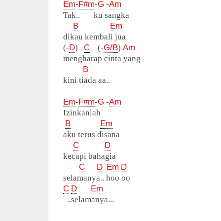
Em
-
F#m
-
G
-
Am
Tak.. ku sangka
B
Em
dikau kembali jua
(-
D
)
C
(-
G/B
)
Am
mengharap cinta yang
B
kini tiada aa..
Em
-
F#m
-
G
-
Am
Izinkanlah
B
Em
aku terus disana
C
D
kecapi bahagia
C
D
Em
D
selamanya.. hoo oo
C
D
Em
..selamanya...