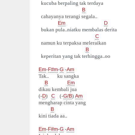
kucuba berpaling tak terdaya
B
cahayanya terangi segala..
Em
D
bukan pula..niatku membalas derita
C
namun ku terpaksa meleraikan
B
keperitan yang tak terhingga..oo
Em
-
F#m
-
G
-
Am
Tak.. ku sangka
B
Em
dikau kembali jua
(-
D
)
C
(-
G/B
)
Am
mengharap cinta yang
B
kini tiada aa..
Em
-
F#m
-
G
-
Am