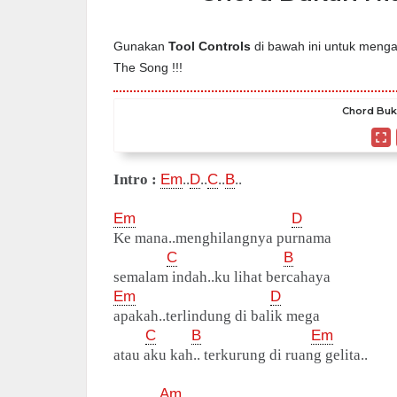
Gunakan
Tool Controls
di bawah ini untuk mengat
The Song !!!
Chord Buka
Intro :
Em
..
D
..
C
..
B
..
Em
D
Ke mana..menghilangnya purnama
C
B
semalam indah..ku lihat bercahaya
Em
D
apakah..terlindung di balik mega
C
B
Em
atau aku kah.. terkurung di ruang gelita..
Am