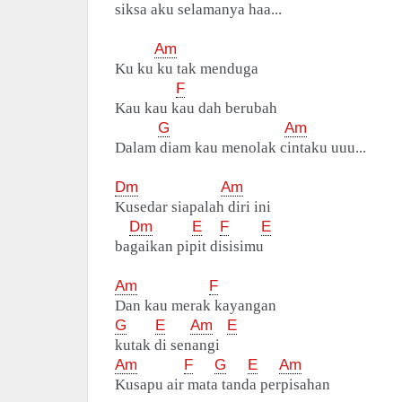
siksa aku selamanya haa...
Am
Ku ku ku tak menduga
F
Kau kau kau dah berubah
G
Am
Dalam diam kau menolak cintaku uuu...
Dm
Am
Kusedar siapalah diri ini
Dm
E
F
E
bagaikan pipit disisimu
Am
F
Dan kau merak kayangan
G
E
Am
E
kutak di senangi
Am
F
G
E
Am
Kusapu air mata tanda perpisahan