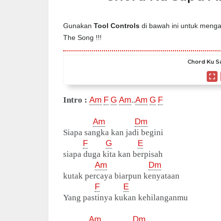
Gunakan
Tool Controls
di bawah ini untuk mengat
The Song !!!
Chord Ku Sa
Intro :
Am
F
G
Am
..
Am
G
F
Am
Dm
Siapa sangka kan jadi begini
F
G
E
siapa duga kita kan berpisah
Am
Dm
kutak percaya biarpun kenyataan
F
E
Yang pastinya kukan kehilanganmu
Am
Dm