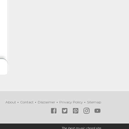
About
Contact
Disclaimer
Privacy Policy
Sitemap
The best music chord site