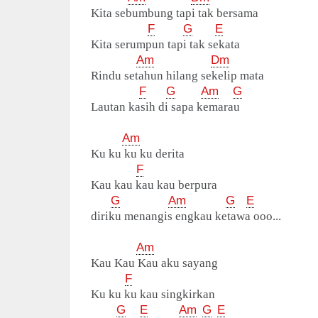
Kita sebumbung tapi tak bersama
F
G
E
Kita serumpun tapi tak sekata
Am
Dm
Rindu setahun hilang sekelip mata
F
G
Am
G
Lautan kasih di sapa kemarau
Am
Ku ku ku ku derita
F
Kau kau kau kau berpura
G
Am
G
E
diriku menangis engkau ketawa ooo...
Am
Kau Kau Kau aku sayang
F
Ku ku ku kau singkirkan
G
E
Am
G
E