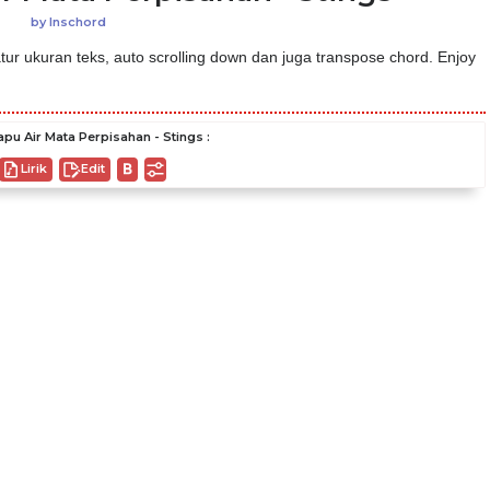
by
Inschord
ur ukuran teks, auto scrolling down dan juga transpose chord. Enjoy
pu Air Mata Perpisahan - Stings :
Lirik
Edit