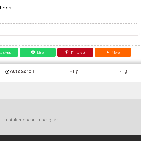
tings
s
atsApp
Line
Pinterest
More
AutoScroll
+1
-1
ik untuk mencari kunci gitar