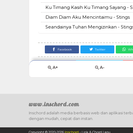
Ku Timang Kasih Ku Timang Sayang - S
Diam Diam Aku Mencintaimu - Stings
Seandainya Tuhan Mengizinkan - Sting
Facebook
Twitter
Wh
A+
A-
www.inschord.com
Inschord adalah media berbasis web dan aplikasi terba
dengan mudah, cepat dan instan.
Copyright © 2020-
2026
Inschord
- Lirik & Chord Lagu