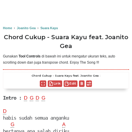
Home
›
Joanito Gea
›
Suara Kayu
Chord Cukup - Suara Kayu feat. Joanito
Gea
Gunakan
Tool Controls
di bawah ini untuk mengatur ukuran teks, auto
scrolling down dan juga transpose chord. Enjoy The Song !!!
Chord Cukup - Suara Kayu feat. Joanito Gea :
Lirik
Edit
Intro :
D
G
D
G
D
habis sudah semua anganku

G
A