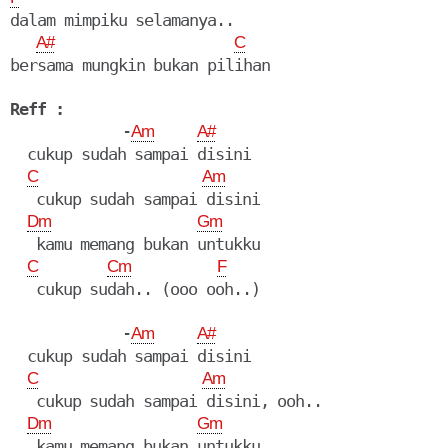
dalam mimpiku selamanya..

A#
C
bersama mungkin bukan pilihan

Reff :
             -
Am
A#
  cukup sudah sampai disini

C
Am
   cukup sudah sampai disini

Dm
Gm
   kamu memang bukan untukku

C
Cm
F
   cukup sudah.. (ooo ooh..)

             -
Am
A#
  cukup sudah sampai disini

C
Am
   cukup sudah sampai disini, ooh..

Dm
Gm
   kamu memang bukan untukku
