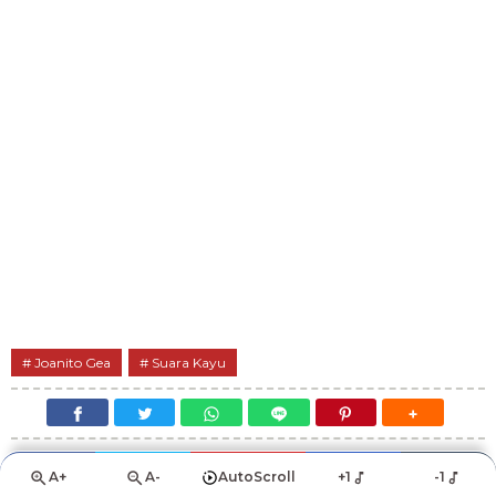
Joanito Gea
Suara Kayu
A+
A-
AutoScroll
+1
-1