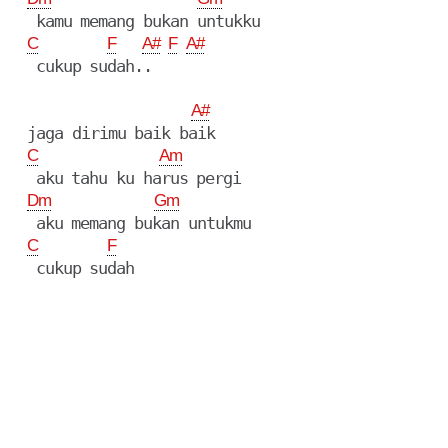
   kamu memang bukan untukku

C
F
A#
F
A#
   cukup sudah..

A#
  jaga dirimu baik baik

C
Am
   aku tahu ku harus pergi

Dm
Gm
   aku memang bukan untukmu

C
F