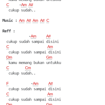
     -
C
Am
A#
   cukup sudah..

Music :
Am
A#
Am
A#
C
Reff :
             -
Am
A#
  cukup sudah sampai disini

C
Am
   cukup sudah sampai disini

Dm
Gm
   kamu memang bukan untukku

C
Cm
   cukup sudah..

           -
F
Am
A#
   cukup sudah sampai disini

C
Am
   cukup sudah sampai disini

Dm
Gm