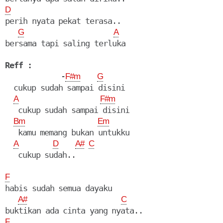
D
perih nyata pekat terasa..

G
A
Reff :
             -
F#m
G
  cukup sudah sampai disini

A
F#m
   cukup sudah sampai disini

Bm
Em
   kamu memang bukan untukku

A
D
A#
C
   cukup sudah..

F
habis sudah semua dayaku

A#
C
F