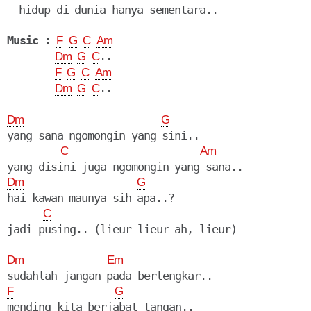
  hidup di dunia hanya sementara..

Music :
F
G
C
Am
..

Dm
G
C
F
G
C
Am
..

Dm
G
C
Dm
G
yang sana ngomongin yang sini..

C
Am
Dm
G
hai kawan maunya sih apa..?

C
jadi pusing.. (lieur lieur ah, lieur)

Dm
Em
F
G
mending kita berjabat tangan..
