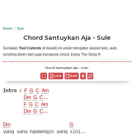
Home
›
Sule
Chord Santuykan Aja - Sule
Gunakan
Tool Controls
di bawah ini untuk mengatur ukuran teks, auto
scrolling down dan juga transpose chord. Enjoy The Song !!!
Chord Santuykan Aja - Sule :
Lirik
Edit
Intro :
F
G
C
Am
..

Dm
G
C
F
G
C
Am
..

Dm
G
C
Dm
G
yang sana ngomongin yang sini..
