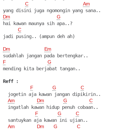
C
Am
Dm
G
hai kawan maunya sih apa..?

C
Dm
Em
F
G
mending kita berjabat tangan..

Reff :
F
G
C
  jogetin aja kawan jangan dipikirin..

Am
Dm
G
C
  ingatlah kawan hidup penuh cobaan..

F
G
C
  santuykan aja kawan ini ujian..

Am
Dm
G
C