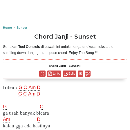
Home
›
Sunset
Chord Janji - Sunset
Gunakan
Tool Controls
di bawah ini untuk mengatur ukuran teks, auto
scrolling down dan juga transpose chord. Enjoy The Song !!!
Chord Janji - Sunset :
Lirik
Edit
Intro :
G
C
Am
D
G
C
Am
D
G
C
ga usah banyak bicara
Am
D
kalau gga ada hasilnya