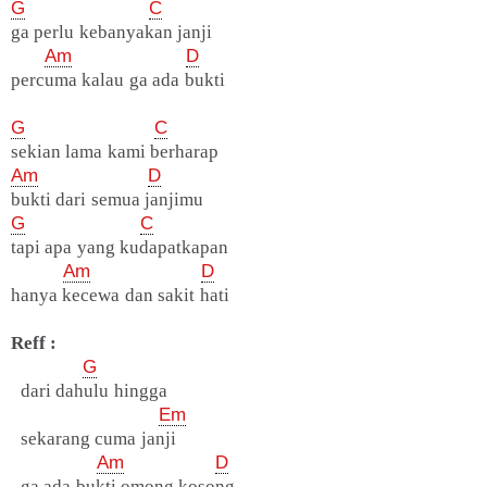
G
C
ga perlu kebanyakan janji
Am
D
percuma kalau ga ada bukti
G
C
sekian lama kami berharap
Am
D
bukti dari semua janjimu
G
C
tapi apa yang kudapatkapan
Am
D
hanya kecewa dan sakit hati
Reff :
G
dari dahulu hingga
Em
sekarang cuma janji
Am
D
ga ada bukti omong kosong