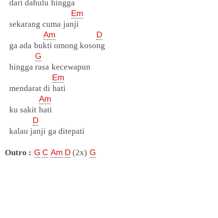
dari dahulu hingga
Em
sekarang cuma janji
Am
D
ga ada bukti omong kosong
G
hingga rasa kecewapun
Em
mendarat di hati
Am
ku sakit hati
D
kalau janji ga ditepati
Outro :
G
C
Am
D
(2x)
G