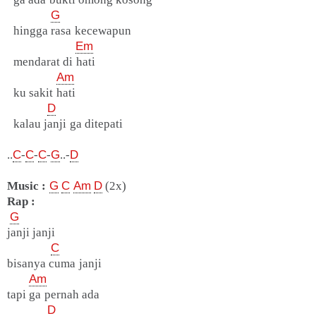
G
hingga rasa kecewapun
Em
mendarat di hati
Am
ku sakit hati
D
kalau janji ga ditepati
..
C
-
C
-
C
-
G
..-
D
Music :
G
C
Am
D
(2x)
Rap :
G
janji janji
C
bisanya cuma janji
Am
tapi ga pernah ada
D