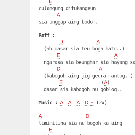
E
culangung ditukangeun

A
sia anggap aing bodo..

Reff :
D
A
  (ah dasar sia teu boga hate..)

E
A
  ngarasa sia beunghar sia hayang sa
D
A
  (kabogoh aing jig geura mantog..)

               (
)

E
A
  dasar sia kabogoh nu goblog..

Music :
 (2x)

A
A
A
D
E
A
D
timimitina sia nu bogoh ka aing

E