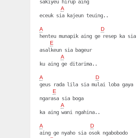
sakiyeu hirup aing

A
eceuk sia kajeun teuing..

A
D
henteu munapik aing ge resep ka sia

E
asalkeun sia bageur

A
ku aing ge ditarima..

A
D
geus rada lila sia mulai loba gaya

E
ngarasa sia boga

A
ka aing wani ngahina..

A
D
aing ge nyaho sia osok ngabobodo
