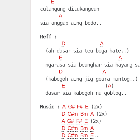
E
culangung ditukangeun

A
sia anggap aing bodo..

Reff :
D
A
  (ah dasar sia teu boga hate..)

E
A
  ngarasa sia beunghar sia hayang sa
D
A
  (kabogoh aing jig geura mantog..)

               (
)

E
A
  dasar sia kabogoh nu goblog..

Music :
 (2x)

A
G#
F#
E
 (2x)

D
C#m
Bm
A
 (2x)

A
G#
F#
E
D
C#m
Bm
A
..

D
C#m
Bm
E