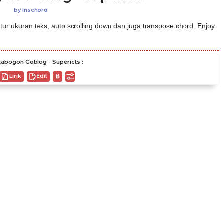
by
Inschord
ur ukuran teks, auto scrolling down dan juga transpose chord. Enjoy
abogoh Goblog - Superiots :
Lirik
Edit