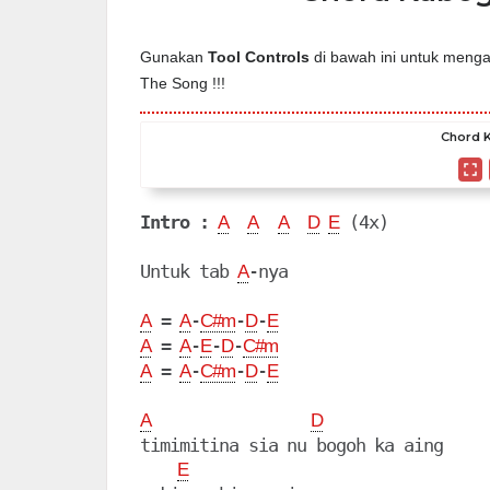
Gunakan
Tool Controls
di bawah ini untuk mengat
The Song !!!
Chord K
Intro :
 (4x)

A
A
A
D
E
Untuk tab 
-nya

A
 = 
-
-
-
A
A
C#m
D
E
 = 
-
-
-
A
A
E
D
C#m
 = 
-
-
-
A
A
C#m
D
E
A
D
timimitina sia nu bogoh ka aing

E