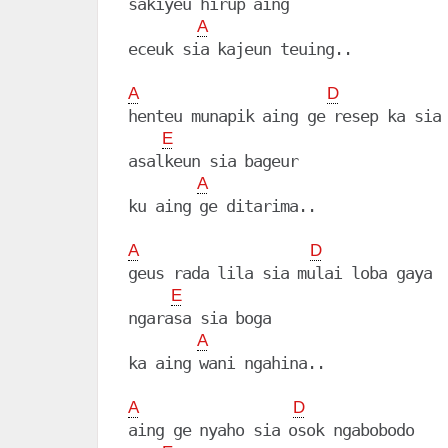
sakiyeu hirup aing

A
A
D
henteu munapik aing ge resep ka sia

E
asalkeun sia bageur

A
ku aing ge ditarima..

A
D
geus rada lila sia mulai loba gaya

E
ngarasa sia boga

A
ka aing wani ngahina..

A
D
aing ge nyaho sia osok ngabobodo
