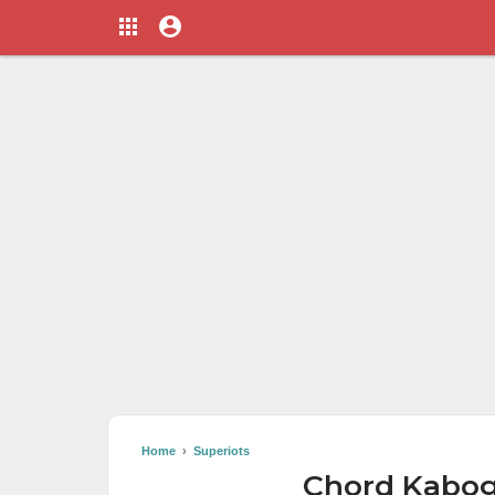
Home
›
Superiots
Chord Kabog