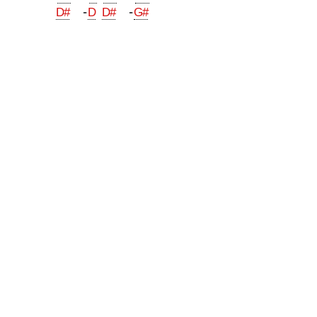
  -
  -
D#
D
D#
G#