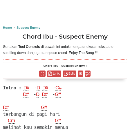
Home
›
Suspect Enemy
Chord Ibu - Suspect Enemy
Gunakan
Tool Controls
di bawah ini untuk mengatur ukuran teks, auto
scrolling down dan juga transpose chord. Enjoy The Song !!!
Chord Ibu - Suspect Enemy :
Lirik
Edit
Intro :
  -
  -
D#
D
D#
G#
  -
  -
D#
D
D#
G#
D#
G#
terbangun di pagi hari

Cm
G#
melihat kau semakin menua
