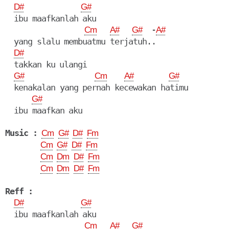
D#
G#
  ibu maafkanlah aku

  -
Cm
A#
G#
A#
  yang slalu membuatmu terjatuh..

D#
  takkan ku ulangi

G#
Cm
A#
G#
  kenakalan yang pernah kecewakan hatimu

G#
  ibu maafkan aku

Music :
Cm
G#
D#
Fm
Cm
G#
D#
Fm
Cm
Dm
D#
Fm
Cm
Dm
D#
Fm
Reff :
D#
G#
  ibu maafkanlah aku

Cm
A#
G#