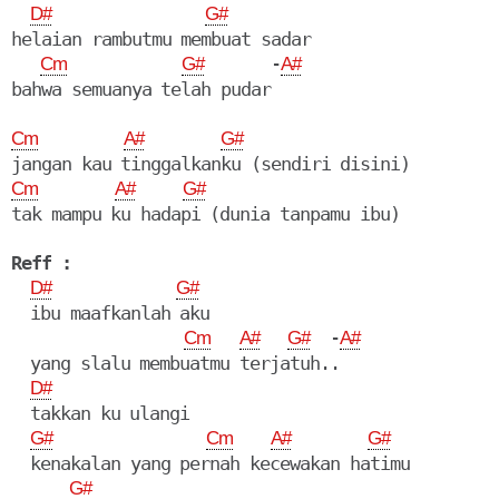
D#
G#
helaian rambutmu membuat sadar

       -
Cm
G#
A#
Cm
A#
G#
Cm
A#
G#
tak mampu ku hadapi (dunia tanpamu ibu)

Reff :
D#
G#
  ibu maafkanlah aku

  -
Cm
A#
G#
A#
  yang slalu membuatmu terjatuh..

D#
  takkan ku ulangi

G#
Cm
A#
G#
  kenakalan yang pernah kecewakan hatimu

G#