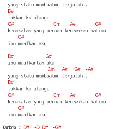
  yang slalu membuatmu terjatuh..

D#
  takkan ku ulangi

G#
Cm
A#
G#
  kenakalan yang pernah kecewakan hatimu

G#
  ibu maafkan aku

D#
G#
  ibu maafkanlah aku

  -
Cm
A#
G#
A#
  yang slalu membuatmu terjatuh..

D#
  takkan ku ulangi

G#
Cm
A#
G#
  kenakalan yang pernah kecewakan hatimu

G#
  ibu maafkan aku

Outro :
  -
  -
D#
D
D#
G#