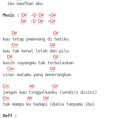
  ibu maafkan aku

Music :
  -
  -
D#
D
D#
G#
  -
  -
D#
D
D#
G#
D#
G#
kau tetap pemenang di hatiku 

Cm
G#
kau tak kenal lelah dan pilu

D#
G#
kasih sayangmu tak terbalaskan

Cm
G#
sinar matamu yang menerangkan

Cm
A#
G#
Cm
A#
G#
tak mampu ku hadapi (dunia tanpamu ibu)

Reff :