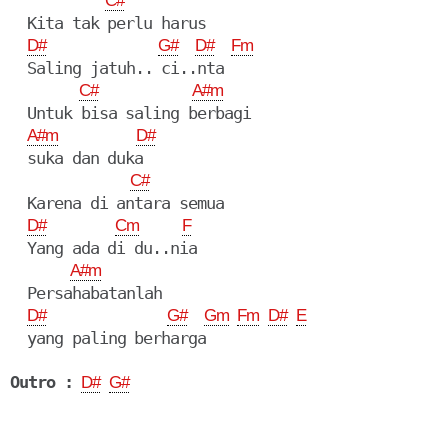
C#
  Kita tak perlu harus

D#
G#
D#
Fm
  Saling jatuh.. ci..nta

C#
A#m
  Untuk bisa saling berbagi

A#m
D#
  suka dan duka

C#
  Karena di antara semua

D#
Cm
F
  Yang ada di du..nia

A#m
  Persahabatanlah 

D#
G#
Gm
Fm
D#
E
  yang paling berharga

Outro :
D#
G#