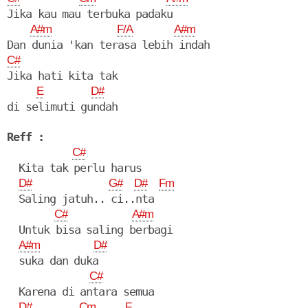
Jika kau mau terbuka padaku

A#m
F/A
A#m
C#
Jika hati kita tak

E
D#
Reff :
C#
  Kita tak perlu harus

D#
G#
D#
Fm
  Saling jatuh.. ci..nta

C#
A#m
  Untuk bisa saling berbagi

A#m
D#
  suka dan duka

C#
  Karena di antara semua

D#
Cm
F