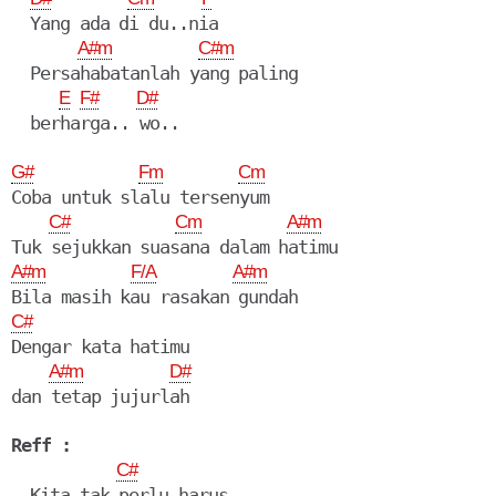
  Yang ada di du..nia

A#m
C#m
  Persahabatanlah yang paling

E
F#
D#
  berharga.. wo..

G#
Fm
Cm
Coba untuk slalu tersenyum

C#
Cm
A#m
A#m
F/A
A#m
C#
Dengar kata hatimu

A#m
D#
dan tetap jujurlah

Reff :
C#
  Kita tak perlu harus
