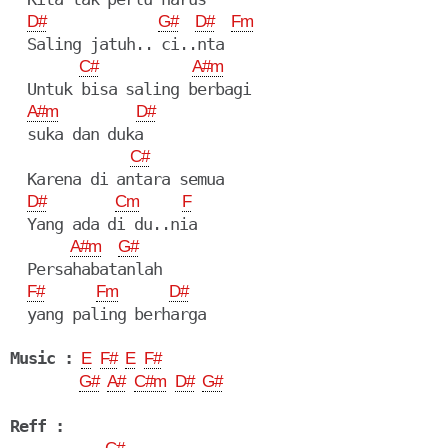
D#
G#
D#
Fm
  Saling jatuh.. ci..nta

C#
A#m
  Untuk bisa saling berbagi

A#m
D#
  suka dan duka

C#
  Karena di antara semua

D#
Cm
F
  Yang ada di du..nia

A#m
G#
  Persahabatanlah

F#
Fm
D#
  yang paling berharga

Music :
E
F#
E
F#
G#
A#
C#m
D#
G#
Reff :