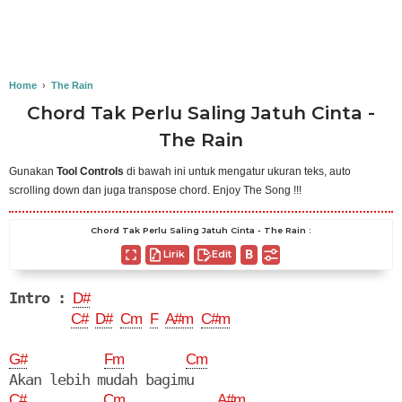
Home
›
The Rain
Chord Tak Perlu Saling Jatuh Cinta -
The Rain
Gunakan
Tool Controls
di bawah ini untuk mengatur ukuran teks, auto
scrolling down dan juga transpose chord. Enjoy The Song !!!
Chord Tak Perlu Saling Jatuh Cinta - The Rain :
Lirik
Edit
Intro :
D#
C#
D#
Cm
F
A#m
C#m
G#
Fm
Cm
C#
Cm
A#m