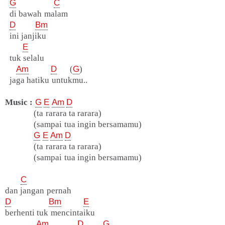
G
C
di bawah malam
D
Bm
ini janjiku
E
tuk selalu
Am
D
(
G
)
jaga hatiku untukmu..
Music :
G
E
Am
D
(ta rarara ta rarara)
(sampai tua ingin bersamamu)
G
E
Am
D
(ta rarara ta rarara)
(sampai tua ingin bersamamu)
C
dan jangan pernah
D
Bm
E
berhenti tuk mencintaiku
Am
D
G