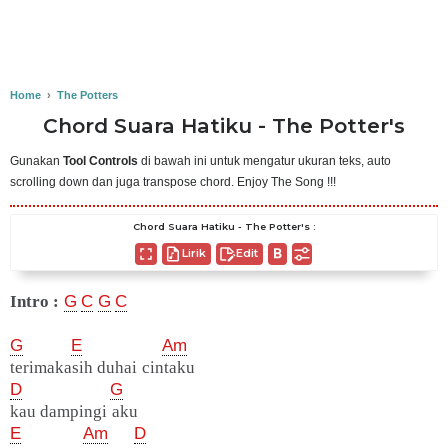
Home
›
The Potters
Chord Suara Hatiku - The Potter's
Gunakan
Tool Controls
di bawah ini untuk mengatur ukuran teks, auto
scrolling down dan juga transpose chord. Enjoy The Song !!!
Chord Suara Hatiku - The Potter's :
Lirik
Edit
Intro :
G
C
G
C
G
E
Am
terimakasih duhai cintaku
D
G
kau dampingi aku
E
Am
D