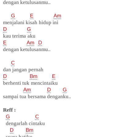
dengan ketulusanmu..
G
E
Am
menjalani kisah hidup ini
D
G
kau terima aku
E
Am
D
dengan ketulusanmu..
C
dan jangan pernah
D
Bm
E
berhenti tuk mencintaiku
Am
D
G
sampai tua bersama denganku..
Reff :
G
C
dengarlah cintaku
D
Bm
suara hatiku