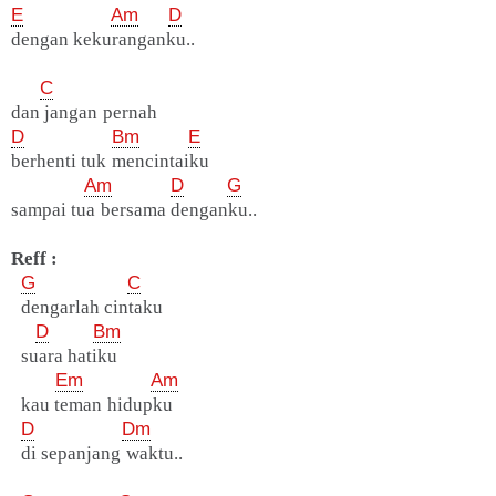
E
Am
D
dengan kekuranganku..
C
dan jangan pernah
D
Bm
E
berhenti tuk mencintaiku
Am
D
G
sampai tua bersama denganku..
Reff :
G
C
dengarlah cintaku
D
Bm
suara hatiku
Em
Am
kau teman hidupku
D
Dm
di sepanjang waktu..