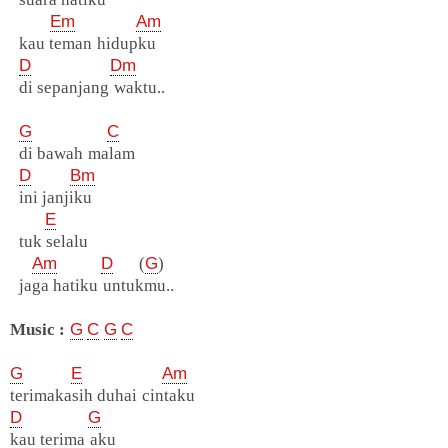
Em
Am
kau teman hidupku
D
Dm
di sepanjang waktu..
G
C
di bawah malam
D
Bm
ini janjiku
E
tuk selalu
Am
D
(
G
)
jaga hatiku untukmu..
Music :
G
C
G
C
G
E
Am
terimakasih duhai cintaku
D
G
kau terima aku