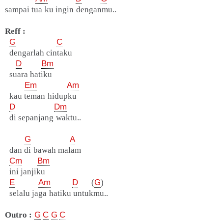
sampai tua ku ingin denganmu..
Reff :
G
C
dengarlah cintaku
D
Bm
suara hatiku
Em
Am
kau teman hidupku
D
Dm
di sepanjang waktu..
G
A
dan di bawah malam
Cm
Bm
ini janjiku
E
Am
D
(
G
)
selalu jaga hatiku untukmu..
Outro :
G
C
G
C