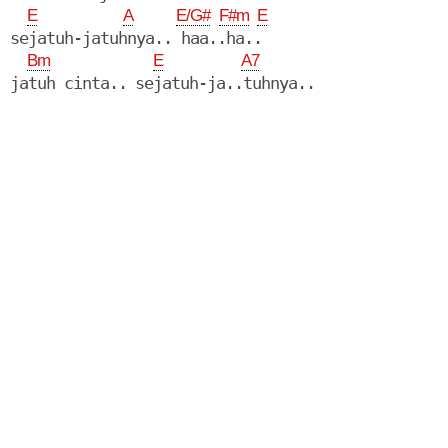
E
A
E/G#
F#m
E
sejatuh-jatuhnya.. haa..ha..

Bm
E
A7