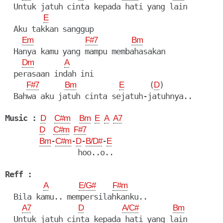
  Untuk jatuh cinta kepada hati yang lain 

E
  Aku takkan sanggup

Em
F#7
Bm
  Hanya kamu yang mampu membahasakan

Dm
A
  perasaan indah ini

      (
)

F#7
Bm
E
D
  Bahwa aku jatuh cinta sejatuh-jatuhnya..

Music :
D
C#m
Bm
E
A
A7
D
C#m
F#7
-
-
-
-
Bm
C#m
D
B/D#
E
                 hoo..o..

Reff :
A
E/G#
F#m
  Bila kamu.. mempersilahkanku..

A7
D
A/C#
Bm
  Untuk jatuh cinta kepada hati yang lain 
