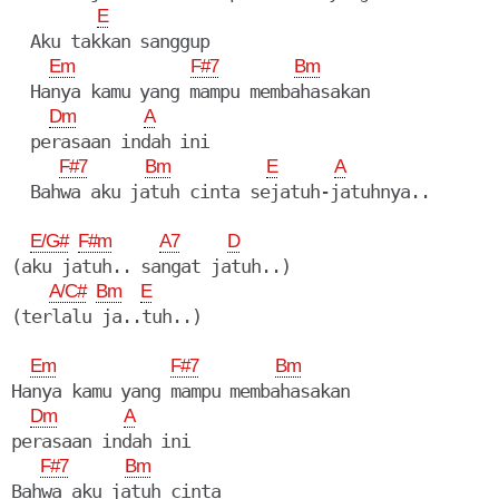
E
  Aku takkan sanggup

Em
F#7
Bm
  Hanya kamu yang mampu membahasakan

Dm
A
  perasaan indah ini

F#7
Bm
E
A
  Bahwa aku jatuh cinta sejatuh-jatuhnya..

E/G#
F#m
A7
D
(aku jatuh.. sangat jatuh..)

A/C#
Bm
E
(terlalu ja..tuh..)

Em
F#7
Bm
Hanya kamu yang mampu membahasakan

Dm
A
perasaan indah ini

F#7
Bm
Bahwa aku jatuh cinta
