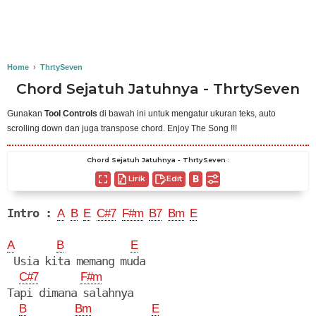
Home
›
ThrtySeven
Chord Sejatuh Jatuhnya - ThrtySeven
Gunakan
Tool Controls
di bawah ini untuk mengatur ukuran teks, auto
scrolling down dan juga transpose chord. Enjoy The Song !!!
Chord Sejatuh Jatuhnya - ThrtySeven :
Lirik
Edit
Intro :
A
B
E
C#7
F#m
B7
Bm
E
A
B
E
 Usia kita memang muda

C#7
F#m
Tapi dimana salahnya

B
Bm
E