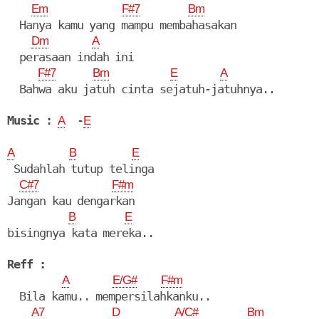
Em
F#7
Bm
  Hanya kamu yang mampu membahasakan

Dm
A
  perasaan indah ini

F#7
Bm
E
A
  Bahwa aku jatuh cinta sejatuh-jatuhnya..

Music :
  -
A
E
A
B
E
 Sudahlah tutup telinga

C#7
F#m
Jangan kau dengarkan

B
E
bisingnya kata mereka..

Reff :
A
E/G#
F#m
  Bila kamu.. mempersilahkanku..

A7
D
A/C#
Bm