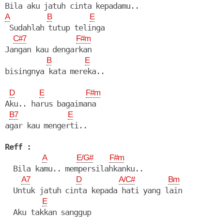
A
B
E
 Sudahlah tutup telinga

C#7
F#m
Jangan kau dengarkan

B
E
D
E
F#m
Aku.. harus bagaimana

B7
E
agar kau mengerti..

Reff :
A
E/G#
F#m
  Bila kamu.. mempersilahkanku..

A7
D
A/C#
Bm
  Untuk jatuh cinta kepada hati yang lain 

E
  Aku takkan sanggup
