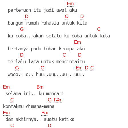
Em
  pertemuan itu jadi awal aku

D
C
D
  bangun rumah rahasia untuk kita

G
C
  ku coba.. akan selalu ku coba untuk kita

Em
  bertanya pada tuhan kenapa aku

D
C
D
  terlalu lama untuk mencintaimu

G
C
Em
D
C
  wooo.. o.. huu..uuu..uu.. uu..

Em
Bm
 selama ini.. ku mencari

C
G
F#m
Em
Bm
 dan akhirnya.. suatu ketika

C
D