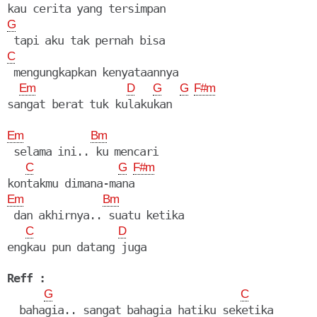
G
C
 mengungkapkan kenyataannya

Em
D
G
G
F#m
Em
Bm
 selama ini.. ku mencari

C
G
F#m
Em
Bm
 dan akhirnya.. suatu ketika

C
D
engkau pun datang juga

Reff :
G
C
  bahagia.. sangat bahagia hatiku seketika
