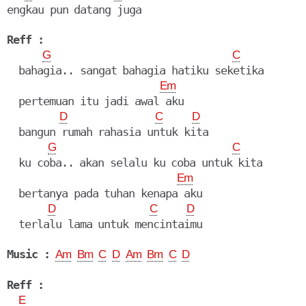
engkau pun datang juga

Reff :
G
C
  bahagia.. sangat bahagia hatiku seketika

Em
  pertemuan itu jadi awal aku

D
C
D
  bangun rumah rahasia untuk kita

G
C
  ku coba.. akan selalu ku coba untuk kita

Em
  bertanya pada tuhan kenapa aku

D
C
D
  terlalu lama untuk mencintaimu

Music :
Am
Bm
C
D
Am
Bm
C
D
Reff :
E