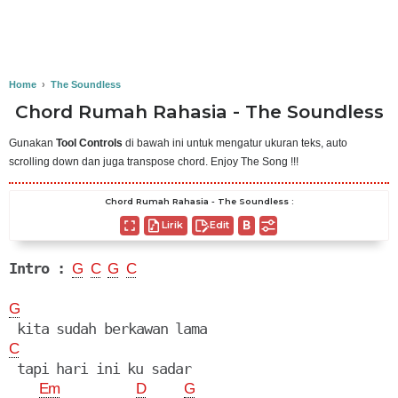
Home
›
The Soundless
Chord Rumah Rahasia - The Soundless
Gunakan
Tool Controls
di bawah ini untuk mengatur ukuran teks, auto
scrolling down dan juga transpose chord. Enjoy The Song !!!
Chord Rumah Rahasia - The Soundless :
Lirik
Edit
Intro :
G
C
G
C
G
C
 tapi hari ini ku sadar

Em
D
G