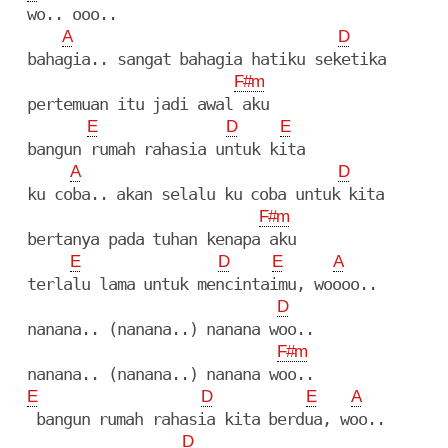
  wo.. ooo..

A
D
  bahagia.. sangat bahagia hatiku seketika

F#m
  pertemuan itu jadi awal aku

E
D
E
  bangun rumah rahasia untuk kita

A
D
  ku coba.. akan selalu ku coba untuk kita

F#m
  bertanya pada tuhan kenapa aku

E
D
E
A
  terlalu lama untuk mencintaimu, woooo..

D
  nanana.. (nanana..) nanana woo..

F#m
  nanana.. (nanana..) nanana woo..

E
D
E
A
   bangun rumah rahasia kita berdua, woo..

D