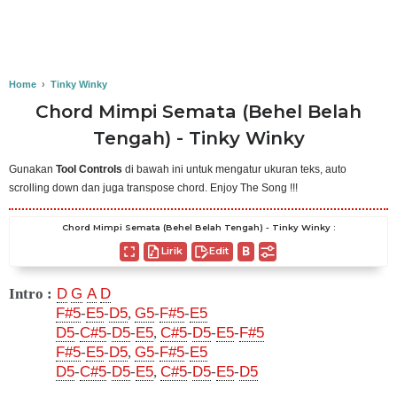
Home
›
Tinky Winky
Chord Mimpi Semata (Behel Belah
Tengah) - Tinky Winky
Gunakan
Tool Controls
di bawah ini untuk mengatur ukuran teks, auto
scrolling down dan juga transpose chord. Enjoy The Song !!!
Chord Mimpi Semata (Behel Belah Tengah) - Tinky Winky :
Lirik
Edit
Intro :
D
G
A
D
F#5
-
E5
-
D5
,
G5
-
F#5
-
E5
D5
-
C#5
-
D5
-
E5
,
C#5
-
D5
-
E5
-
F#5
F#5
-
E5
-
D5
,
G5
-
F#5
-
E5
D5
-
C#5
-
D5
-
E5
,
C#5
-
D5
-
E5
-
D5