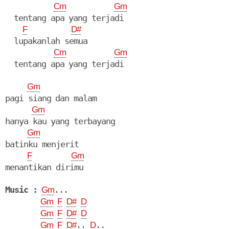
Cm
Gm
  tentang apa yang terjadi

F
D#
  lupakanlah semua

Cm
Gm
  tentang apa yang terjadi

Gm
pagi siang dan malam

Gm
hanya kau yang terbayang

Gm
batinku menjerit

F
Gm
menantikan dirimu

Music :
...

Gm
Gm
F
D#
D
Gm
F
D#
D
.. 
..

Gm
F
D#
D