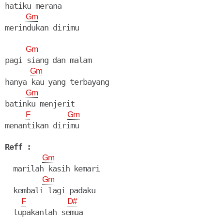
hatiku merana

Gm
Gm
pagi siang dan malam

Gm
hanya kau yang terbayang

Gm
batinku menjerit

F
Gm
menantikan dirimu

Reff :
Gm
  marilah kasih kemari

Gm
  kembali lagi padaku

F
D#
  lupakanlah semua
