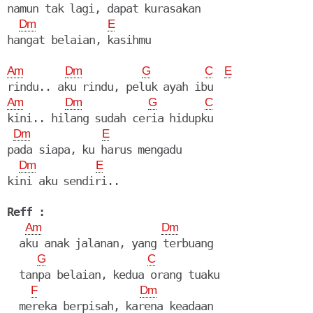
namun tak lagi, dapat kurasakan

Dm
E
Am
Dm
G
C
E
Am
Dm
G
C
kini.. hilang sudah ceria hidupku

Dm
E
pada siapa, ku harus mengadu

Dm
E
kini aku sendiri..

Reff :
Am
Dm
  aku anak jalanan, yang terbuang

G
C
  tanpa belaian, kedua orang tuaku

F
Dm
  mereka berpisah, karena keadaan
