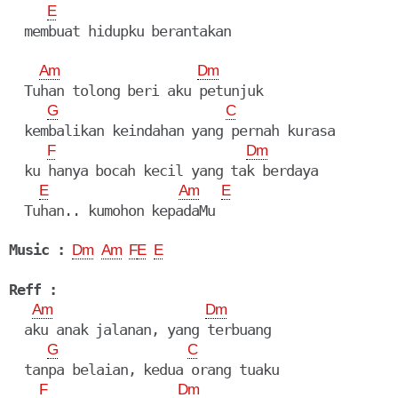
E
  membuat hidupku berantakan

Am
Dm
  Tuhan tolong beri aku petunjuk

G
C
  kembalikan keindahan yang pernah kurasa

F
Dm
  ku hanya bocah kecil yang tak berdaya

E
Am
E
  Tuhan.. kumohon kepadaMu

Music :
Dm
Am
F
E
E
Reff :
Am
Dm
  aku anak jalanan, yang terbuang

G
C
  tanpa belaian, kedua orang tuaku

F
Dm