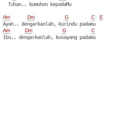
  Tuhan.. kumohon kepadaMu

Am
Dm
G
C
E
Am
Dm
G
C