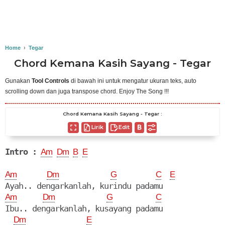
Home
›
Tegar
Chord Kemana Kasih Sayang - Tegar
Gunakan
Tool Controls
di bawah ini untuk mengatur ukuran teks, auto
scrolling down dan juga transpose chord. Enjoy The Song !!!
Chord Kemana Kasih Sayang - Tegar :
Lirik
Edit
Intro :
Am
Dm
B
E
Am
Dm
G
C
E
Am
Dm
G
C
Ibu.. dengarkanlah, kusayang padamu

Dm
E