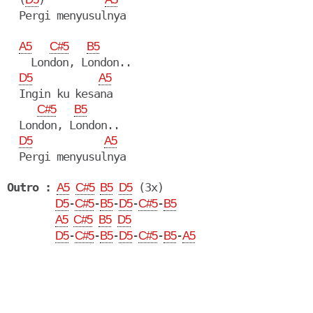
  Pergi menyusulnya

A5
C#5
B5
    London, London..

D5
A5
  Ingin ku kesana

C#5
B5
  London, London..

D5
A5
  Pergi menyusulnya

Outro :
 (3x)

A5
C#5
B5
D5
-
-
-
-
-
D5
C#5
B5
D5
C#5
B5
A5
C#5
B5
D5
-
-
-
-
-
-
D5
C#5
B5
D5
C#5
B5
A5