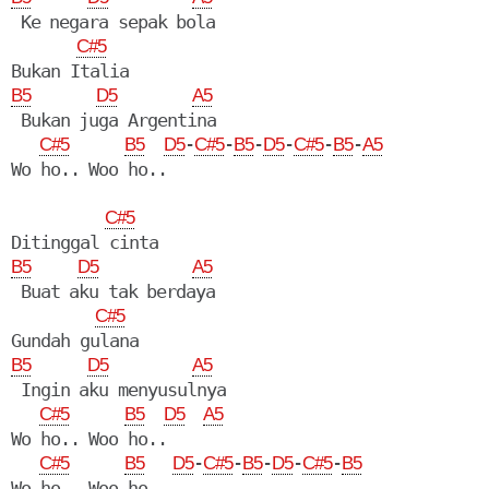
 Ke negara sepak bola

C#5
B5
D5
A5
 Bukan juga Argentina

-
-
-
-
-
-
C#5
B5
D5
C#5
B5
D5
C#5
B5
A5
C#5
B5
D5
A5
 Buat aku tak berdaya

C#5
B5
D5
A5
 Ingin aku menyusulnya

C#5
B5
D5
A5
Wo ho.. Woo ho..

-
-
-
-
-
C#5
B5
D5
C#5
B5
D5
C#5
B5
Wo ho.. Woo ho..
