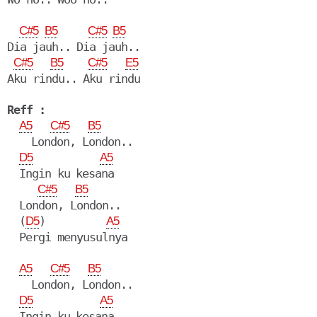
C#5
B5
C#5
B5
Dia jauh.. Dia jauh..

C#5
B5
C#5
E5
Aku rindu.. Aku rindu

Reff :
A5
C#5
B5
    London, London..

D5
A5
  Ingin ku kesana

C#5
B5
  London, London..

  (
)          
D5
A5
  Pergi menyusulnya

A5
C#5
B5
    London, London..

D5
A5
  Ingin ku kesana
