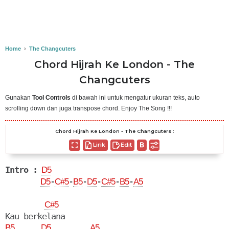
Home
›
The Changcuters
Chord Hijrah Ke London - The
Changcuters
Gunakan
Tool Controls
di bawah ini untuk mengatur ukuran teks, auto
scrolling down dan juga transpose chord. Enjoy The Song !!!
Chord Hijrah Ke London - The Changcuters :
Lirik
Edit
Intro :
D5
-
-
-
-
-
-
D5
C#5
B5
D5
C#5
B5
A5
C#5
B5
D5
A5