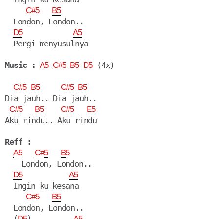
C#5
B5
  London, London..

D5
A5
  Pergi menyusulnya

Music :
 (4x)

A5
C#5
B5
D5
C#5
B5
C#5
B5
Dia jauh.. Dia jauh..

C#5
B5
C#5
E5
Aku rindu.. Aku rindu

Reff :
A5
C#5
B5
    London, London..

D5
A5
  Ingin ku kesana

C#5
B5
  London, London..

  (
)          
D5
A5