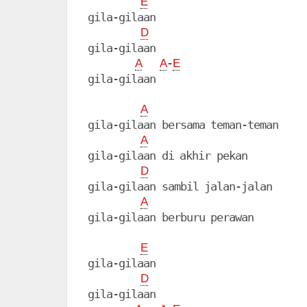
E
gila-gilaan

D
gila-gilaan

-
A
A
E
gila-gilaan

A
gila-gilaan bersama teman-teman

A
gila-gilaan di akhir pekan

D
gila-gilaan sambil jalan-jalan

A
gila-gilaan berburu perawan

E
gila-gilaan

D
gila-gilaan
