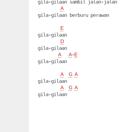
gila-gilaan sambil jalan-jalan

A
gila-gilaan berburu perawan

E
gila-gilaan

D
gila-gilaan

-
A
A
E
gila-gilaan

A
G
A
gila-gilaan

A
G
A