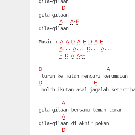
gila-gilaan

D
gila-gilaan

-
A
A
E
gila-gilaan

Music :
A
A
D
A
E
D
A
E
... 
... 
... 
...

A
A
D
A
-
E
D
A
A
E
D
A
D
E
 boleh ikutan asal jagalah ketertiba
A
gila-gilaan bersama teman-teman

A
gila-gilaan di akhir pekan

D