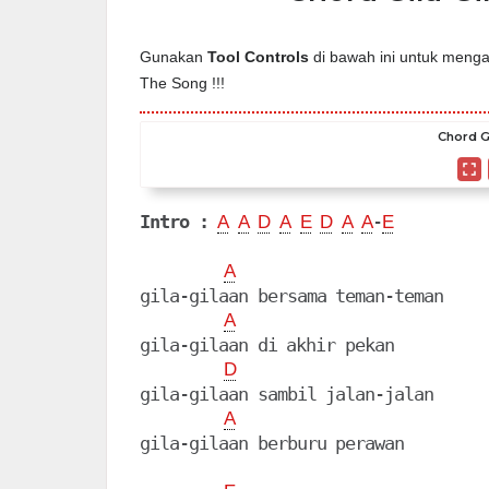
Gunakan
Tool Controls
di bawah ini untuk mengat
The Song !!!
Chord Gi
Intro :
-
A
A
D
A
E
D
A
A
E
A
gila-gilaan bersama teman-teman

A
gila-gilaan di akhir pekan

D
gila-gilaan sambil jalan-jalan

A