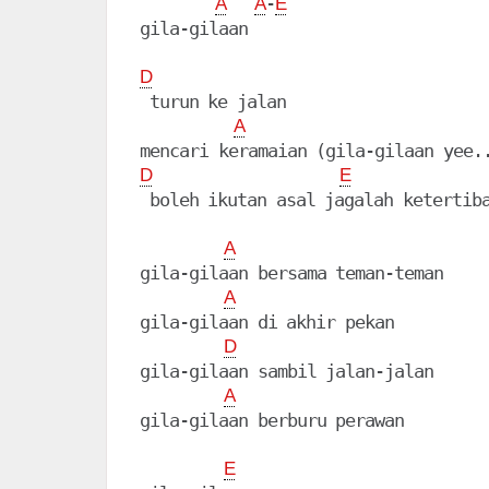
-
A
A
E
gila-gilaan

D
 turun ke jalan

A
D
E
 boleh ikutan asal jagalah ketertiba
A
gila-gilaan bersama teman-teman

A
gila-gilaan di akhir pekan

D
gila-gilaan sambil jalan-jalan

A
gila-gilaan berburu perawan

E