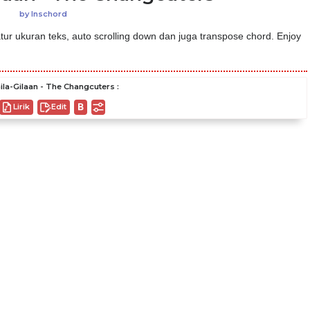
by
Inschord
ur ukuran teks, auto scrolling down dan juga transpose chord. Enjoy
la-Gilaan - The Changcuters :
Lirik
Edit