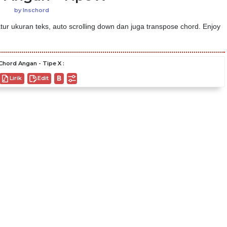
by
Inschord
ur ukuran teks, auto scrolling down dan juga transpose chord. Enjoy
Chord Angan - Tipe X :
Lirik
Edit