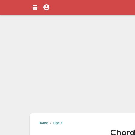
Home
›
Tipe X
Chord