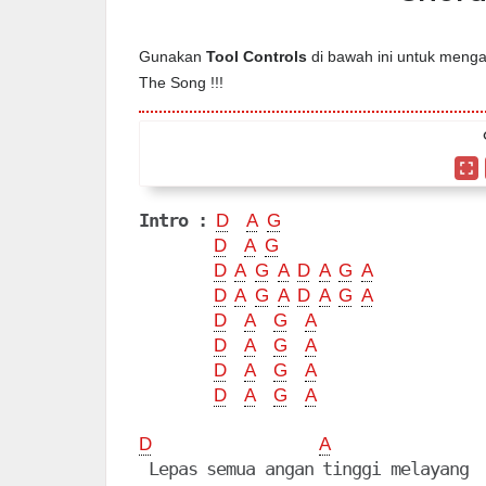
Gunakan
Tool Controls
di bawah ini untuk mengat
The Song !!!
Intro :
D
A
G
D
A
G
D
A
G
A
D
A
G
A
D
A
G
A
D
A
G
A
D
A
G
A
D
A
G
A
D
A
G
A
D
A
G
A
D
A