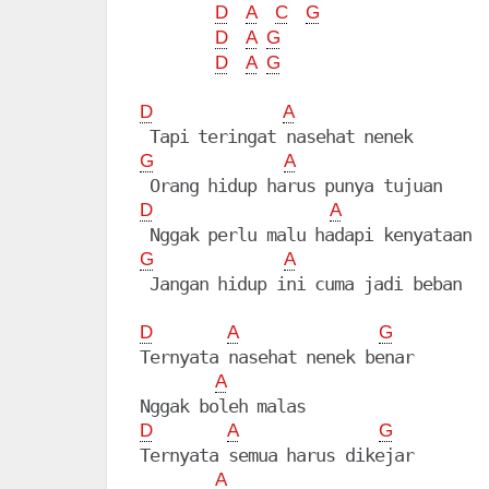
D
A
C
G
D
A
G
D
A
G
D
A
G
A
D
A
G
A
 Jangan hidup ini cuma jadi beban

D
A
G
Ternyata nasehat nenek benar

A
D
A
G
Ternyata semua harus dikejar

A