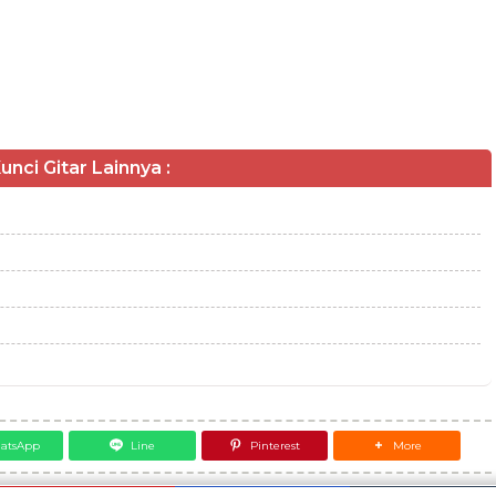
unci Gitar Lainnya :
atsApp
Line
Pinterest
More