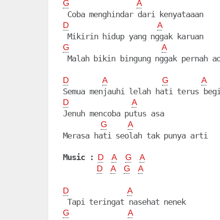
G
A
D
A
G
A
D
A
G
A
D
A
Jenuh mencoba putus asa

G
A
Merasa hati seolah tak punya arti

Music :
D
A
G
A
D
A
G
A
D
A
G
A