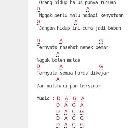
D
A
G
A
 Jangan hidup ini cuma jadi beban

D
A
G
Ternyata nasehat nenek benar

A
D
A
G
Ternyata semua harus dikejar

A
Dan matahari pun bersinar

Music :
D
A
G
A
D
A
G
A
D
A
C
G
D
A
C
G
D
A
C
G