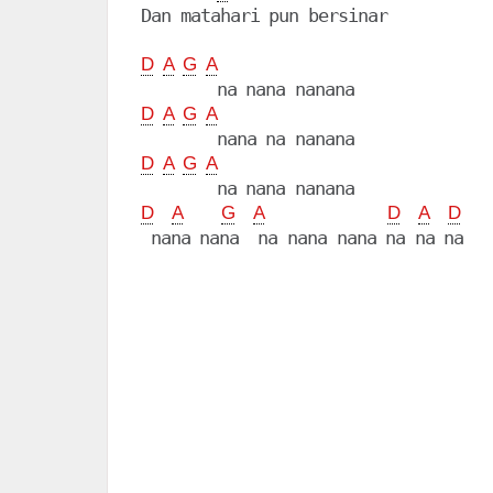
Dan matahari pun bersinar

D
A
G
A
D
A
G
A
D
A
G
A
D
A
G
A
D
A
D